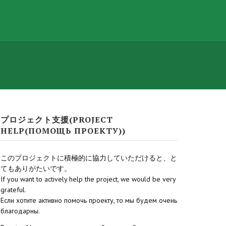
プロジェクト支援(PROJECT
HELP(ПОМОЩЬ ПРОЕКТУ))
このプロジェクトに積極的に協力していただけると、と
てもありがたいです。
If you want to actively help the project, we would be very
grateful.
Если хотите активно помочь проекту, то мы будем очень
благодарны.