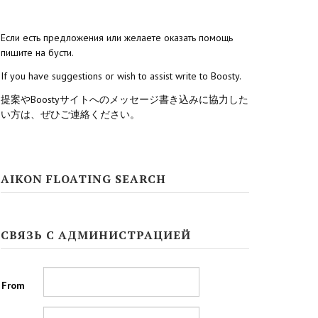
Если есть предложения или желаете оказать помощь
пишите на бусти.
If you have suggestions or wish to assist write to Boosty.
提案やBoostyサイトへのメッセージ書き込みに協力した
い方は、ぜひご連絡ください。
AIKON FLOATING SEARCH
СВЯЗЬ С АДМИНИСТРАЦИЕЙ
From