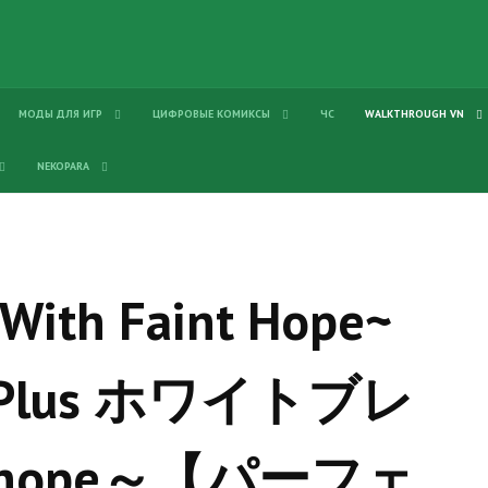
МОДЫ ДЛЯ ИГР
ЦИФРОВЫЕ КОМИКСЫ
ЧС
WALKTHROUGH VN
NEKOPARA
~With Faint Hope~
ion Plus ホワイトブレ
nt hope～【パーフェ