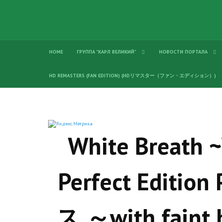
HOME
ГРУППА "КАРЛ ВЕЛИКИЙ"
НОВОСТИ ПОРТАЛА
HD REMASTERS (FAN EDITION) (HDリマスター（ファン・エディション）)
White Breath 
Perfect Edit
ス ～with fai