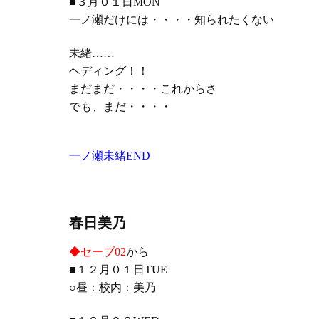
■３月０１日MON
一ノ瀬だけには・・・・知られたくない
未緒
……
ヘディング！！
まだまだ・・・・これからさ
でも、まだ・・・・
一ノ瀬未緒
END
春日美乃
◆セーブ02
から
■１２月０１日TUE
○昼：校内：美乃