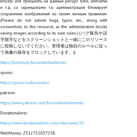
Boosty: (Не присылать на данный ресурс баги, опечатки
и т.д. со скриншотами т.к. администрация блокирует
сохранение изображений по своим личным правилам.
(Please do not submit bugs, typos, etc., along with
screenshots, to this resource, as the administration blocks
saving images according to its own rules.) (バグ報告や誤
字脱字などをスクリーンショットと一緒にこのリソース
に投稿しないでください。管理者は独自のルールに従っ
て画像の保存をブロックしています。))
https://boosty.to/kuronekohashimoto
sponsr:
https://sponsr.ru/kuroneko/
patreon:
https://www.patreon.com/KuronekoHashimoto
Donationalerts:
https://www.donationalerts.com/r/kuroneko30
WebMoney: Z512732037258.