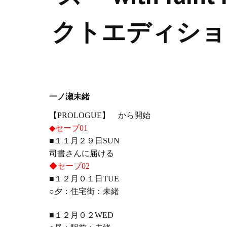
クトエディショ
一ノ瀬未緒
【
PROLOGUE】 から開始
◆セーブ01
■１１月２９日SUN
司書さんに届ける
◆セーブ02
■１２月０１日TUE
○夕：住宅街：未緒
■１２月０２WED