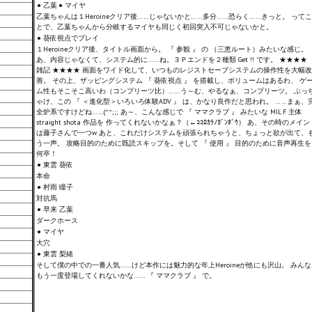
● 乙葉
● マイヤ
乙葉ちゃんは１Heroineクリア後……じゃないかと……多分……恐らく……きっと。 ってこ
とで、乙葉ちゃんから分岐するマイヤも同じく初回突入不可じゃないかと。
● 葵依視点でプレイ
１Heroineクリア後、タイトル画面から。 『 参観 』 の （三恵ルート）みたいな感じ。
あ、内容じゃなくて、システム的に……ね。３Ｐエンドを２種類 Get !! です。 ★★★★
雑記 ★★★★ 画面をワイド化して、いつものレジストセーブシステムの操作性を大幅改
善。 その上、ザッピングシステム 『 葵依視点 』 を搭載し、ボリュームはあるわ、 ゲ
ム性もそこそこ高いわ（コンプリーツ比）……う～む、やるなぁ、コンプリーツ。 ぶっ
ゃけ、この 『 ＜進化型＞いろいろ体験ADV 』 は、かなり良作だと思われ。 ……まぁ、
全炉系ですけどね……(^^;;; あ～、こんな感じで 『 ママクラブ 』 みたいな MILＦ主体
straight shota 作品を 作ってくれないかなぁ？（←ｺｺﾛｶﾗﾉｶﾞﾝﾎﾞｳ） あ、その時のメイン
は藤子さんで一つw あと、これだけシステムを頑張られちゃうと、ちょっと欲が出て、
う一声。 攻略目的のために既読スキップを。そして 『 使用 』 目的のために音声再生を
何卒！
● 東雲 葵依
本命
● 村雨 瞳子
対抗馬
● 早来 乙葉
ダークホース
● マイヤ
大穴
● 東雲 梨緒
そして僕の中での一番人気……けど本作には魅力的な年上Heroineが他にも沢山。 みんな
もう一度登場してくれないかな…… 『 ママクラブ 』 で。