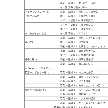
葵依 ～記録１～ 女王様ゲーム③
その他 芹華の逆さづりＨ
フェラでフィニッシュ
乙葉 ～記録１～ 朝から生フェラ②
下級生と話す
瞳子 ～記録１～ 下級生を引率Ｈ
マイヤ ～記録１～ 湖で乱交①
マイヤ ～記録１～ 湖で乱交③
マイヤ ～記録１～ 湖で乱交④
されるがままになる
その他 千春とコスプレで…
乙葉 ～記録１～ 朝から生そうにゅう
追わない
瞳子 ～記録１～ 沼で催淫Ｈ
葵依 ～記録２～ 女同士でシックスナイン
葵依 ～記録２～ 温泉で罰ゲーム
マイヤ ～記録２～ 突然の夜這い
瞳子が勝つ
葵依 ～記録２～ 瞳子と膣相撲
乙葉 ～記録２～ めこめこ祭①
★ Break to 『 マイヤ 』
乙葉っ、ボクも一緒に！
乙葉 ～記録２～ めこめこ祭②
乙葉 ～記録２～ 濃厚しっくすないん
乙葉 ～記録２～ 足こき講座
乙葉 ～記録３～ ろーしょんぷれい①
葵依と一緒に続ける
乙葉 ～記録３～ ろーしょんぷれい②
乙葉 ～記録３～ 電動歯ぶらしで…
乙葉 ～記録３～ 二人きりの温泉
乙葉 ～記録３～ がっしゅくさいしゅうび
83.3%
乙葉 ～記録３～ えんでぃんぐ