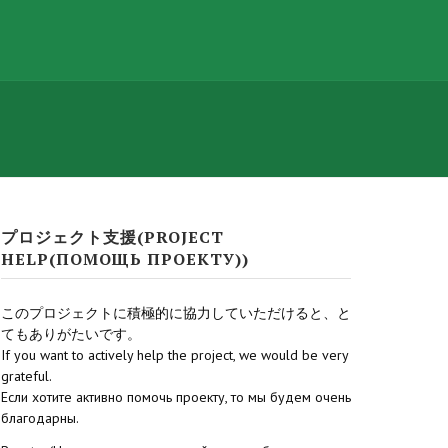
プロジェクト支援(PROJECT
HELP(ПОМОЩЬ ПРОЕКТУ))
このプロジェクトに積極的に協力していただけると、と
てもありがたいです。
If you want to actively help the project, we would be very
grateful.
Если хотите активно помочь проекту, то мы будем очень
благодарны.