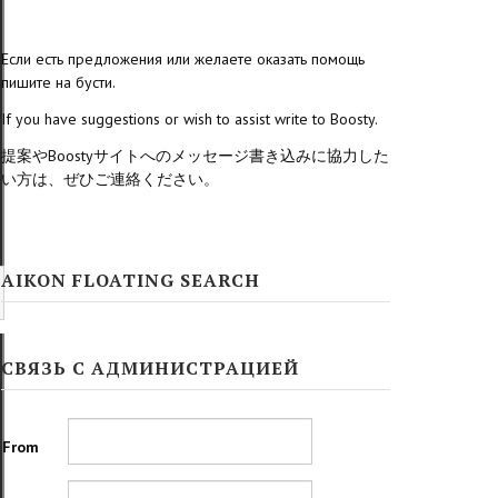
Если есть предложения или желаете оказать помощь
пишите на бусти.
If you have suggestions or wish to assist write to Boosty.
提案やBoostyサイトへのメッセージ書き込みに協力した
い方は、ぜひご連絡ください。
AIKON FLOATING SEARCH
СВЯЗЬ С АДМИНИСТРАЦИЕЙ
From