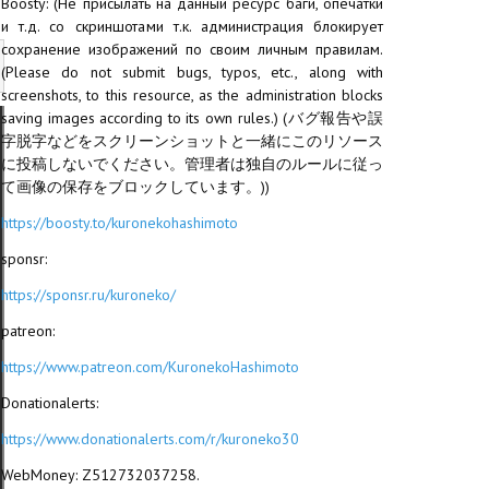
Boosty: (Не присылать на данный ресурс баги, опечатки
и т.д. со скриншотами т.к. администрация блокирует
сохранение изображений по своим личным правилам.
(Please do not submit bugs, typos, etc., along with
screenshots, to this resource, as the administration blocks
saving images according to its own rules.) (バグ報告や誤
字脱字などをスクリーンショットと一緒にこのリソース
に投稿しないでください。管理者は独自のルールに従っ
て画像の保存をブロックしています。))
https://boosty.to/kuronekohashimoto
sponsr:
https://sponsr.ru/kuroneko/
patreon:
https://www.patreon.com/KuronekoHashimoto
Donationalerts:
https://www.donationalerts.com/r/kuroneko30
WebMoney: Z512732037258.