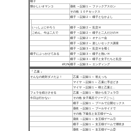
瞳子
懐かしいオマンコ
葵依 ～記録１～ ファックアスロン
その他 １０Ｐセックス
瞳子 ～記録２～ 瞳子となかよし
いっしょにやろう
瞳子 ～記録２～ 乱交Ｈ
ごめん、今は二人で
瞳子 ～記録２～ 瞳子と二人だけのＨ
瞳子 ～記録２～ オナニー会
瞳子 ～記録２～ 楽しいセックス講座
瞳子 ～記録３～ 乱交Ｈを覗く
瞳子にぶっかけてみる
瞳子 ～記録３～ 瞳子と熱いＨ
瞳子 ～記録３～ 瞳子と女子たちと乱交
69,1%
瞳子 ～記録３～ エンディング
『 乙葉 』
そんなの絶対ダメだよ！
乙葉 ～記録１～ 初えっち
マイヤ ～記録１～ 乙葉に手ほどき
マイヤ ～記録１～ 樹と乙葉と…
フェラを続けさせる
乙葉 ～記録１～ 朝から生フェラ①
今日は行かない
その他 女子風呂でソープごっこ
瞳子 ～記録１～ プールで公開セックス
葵依 ～記録１～ プールサイドで
その他 下級生と女王様ゲーム
葵依 ～記録１～ 女王様ゲーム①
瞳子 ～記録１～ 女王様ゲームで潮吹き
葵依 ～記録１～ 女王様ゲーム②