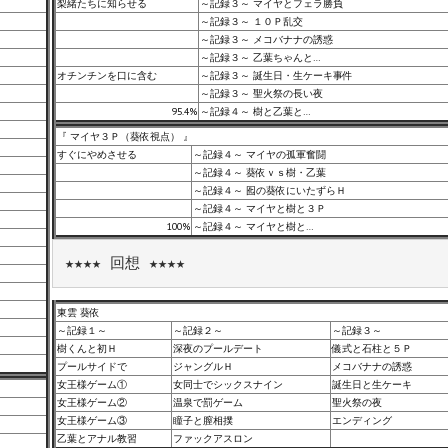
梨緒たちに知らせる
～記録３～ マイヤとフェラ勝負
～記録３～ １０Ｐ乱交
～記録３～ メコバナナの誘惑
～記録３～ 乙葉ちゃんと…
オチンチンを口に含む
～記録３～ 誕生日・生ケーキ事件
～記録３～ 聖火祭の長い夜
95.4%
～記録４～ 樹と乙葉と…
『 マイヤ３Ｐ（葵依視点） 』
すぐにやめさせる
～記録４～ マイヤの孤軍奮闘
～記録４～ 葵依ｖｓ樹・乙葉
～記録４～ 囮の葵依にいたずらＨ
～記録４～ マイヤと樹と３Ｐ
100%
～記録４～ マイヤと樹と…
★★★★ 回想 ★★★★
東雲 葵依
～記録１～
～記録２～
～記録３～
樹くんと初Ｈ
深夜のプールデート
儀式と石柱と５Ｐ
プールサイドで
ジャングルＨ
メコバナナの誘惑
女王様ゲーム①
女同士でシックスナイン
誕生日と生ケーキ
女王様ゲーム②
温泉で罰ゲーム
聖火祭の夜
女王様ゲーム③
瞳子と膣相撲
エンディング
乙葉とアナル教習
ファックアスロン