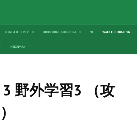
МОДЫ ДЛЯ ИГР
ЦИФРОВЫЕ КОМИКСЫ
ЧС
WALKTHROUGH VN
NEKOPARA
huu 3 野外学習3 （攻
略）