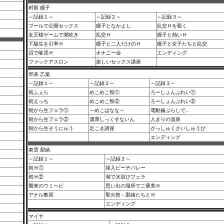
村雨 瞳子
～記録１～
～記録２～
～記録３～
プールで公開セックス
瞳子となかよし
乱交Ｈを覗く
女王様ゲームで潮吹き
乱交Ｈ
瞳子と熱いＨ
下級生を引率Ｈ
瞳子と二人だけのＨ
瞳子と女子たちと乱交
沼で催淫Ｈ
オナニー会
エンディング
ファックアスロン
楽しいセックス講座
早来 乙葉
～記録１～
～記録２～
～記録３～
初ふぇら
めこめこ祭①
ろーしょんぷれい①
初えっち
めこめこ祭②
ろーしょんぷれい②
朝から生フェラ①
～めこばなな～
電動歯ぶらしで…
朝から生フェラ②
濃厚しっくすないん
人きりの温泉
朝から生そうにゅう
足こき講座
がっしゅくさいしゅうび
エンディング
東雲 梨緒
～記録１～
～記録２～
初Ｈ①
挿入ビーチバレー
初Ｈ②
湖で水浴びフェラ
襲来のウミヘビ
思い出の場所でご褒美Ｈ
アナル教習
聖火祭－梨緒たちとＨ
エンディング
マイヤ