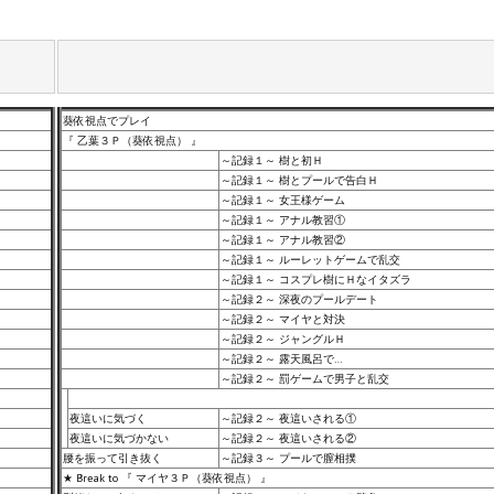
葵依視点でプレイ
『 乙葉３Ｐ（葵依視点） 』
～記録１～ 樹と初Ｈ
～記録１～ 樹とプールで告白Ｈ
～記録１～ 女王様ゲーム
～記録１～ アナル教習①
～記録１～ アナル教習②
～記録１～ ルーレットゲームで乱交
～記録１～ コスプレ樹にＨなイタズラ
～記録２～ 深夜のプールデート
～記録２～ マイヤと対決
～記録２～ ジャングルＨ
～記録２～ 露天風呂で…
～記録２～ 罰ゲームで男子と乱交
夜這いに気づく
～記録２～ 夜這いされる①
夜這いに気づかない
～記録２～ 夜這いされる②
腰を振って引き抜く
～記録３～ プールで膣相撲
★ Break to 『 マイヤ３Ｐ（葵依視点） 』