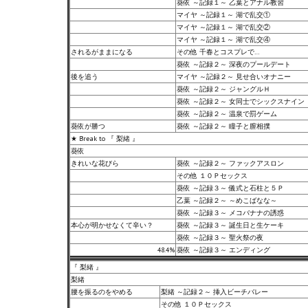
葵依 ～記録１～ 乙葉とアナル教習
マイヤ ～記録１～ 湖で乱交①
マイヤ ～記録１～ 湖で乱交②
マイヤ ～記録１～ 湖で乱交④
されるがままになる
その他 千春とコスプレで…
葵依 ～記録２～ 深夜のプールデート
後を追う
マイヤ ～記録２～ 見せ合いオナニー
葵依 ～記録２～ ジャングルＨ
葵依 ～記録２～ 女同士でシックスナイン
葵依 ～記録２～ 温泉で罰ゲーム
葵依が勝つ
葵依 ～記録２～ 瞳子と膣相撲
★ Break to 『 梨緒 』
葵依
きれいな花びら
葵依 ～記録２～ ファックアスロン
その他 １０Ｐセックス
葵依 ～記録３～ 儀式と石柱と５Ｐ
乙葉 ～記録２～ ～めこばなな～
葵依 ～記録３～ メコバナナの誘惑
本心が明かせなくて辛い？
葵依 ～記録３～ 誕生日と生ケーキ
葵依 ～記録３～ 聖火祭の夜
48.4%
葵依 ～記録３～ エンディング
『 梨緒 』
梨緒
腰を振るのをやめる
梨緒 ～記録２～ 挿入ビーチバレー
その他 １０Ｐセックス