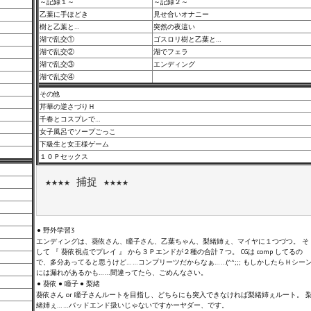
～記録１～
～記録２～
乙葉に手ほどき
見せ合いオナニー
樹と乙葉と…
突然の夜這い
湖で乱交①
ゴスロリ樹と乙葉と…
湖で乱交②
湖でフェラ
湖で乱交③
エンディング
湖で乱交④
その他
芹華の逆さづりＨ
千春とコスプレで…
女子風呂でソープごっこ
下級生と女王様ゲーム
１０Ｐセックス
★★★★ 捕捉 ★★★★

● 野外学習3
エンディングは、葵依さん、瞳子さん、乙葉ちゃん、梨緒姉ぇ、マイヤに１つづつ。 そ
して 『 葵依視点でプレイ 』 から３Ｐエンドが２種の合計７つ。 CGは comp してるの
で、多分あってると思うけど……コンプリーツだからなぁ……(^^;;; もしかしたらＨシー
には漏れがあるかも……間違ってたら、ごめんなさい。
● 葵依
● 瞳子
● 梨緒
葵依さん or 瞳子さんルートを目指し、どちらにも突入できなければ梨緒姉ぇルート。 
緒姉ぇ……バッドエンド扱いじゃないですかーヤダー、です。