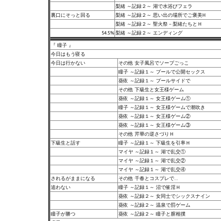
梨緒 ～記録２～ 湖で水浴びフェラ
裏口にそっと回る
梨緒 ～記録２～ 思い出の場所でご褒美H
梨緒 ～記録２～ 聖火祭－梨緒たちとＨ
54.5%
梨緒 ～記録２～ エンディング
『 瞳子 』
今日はもう寝る
今日は行かない
その他 女子風呂でソープごっこ
瞳子 ～記録１～ プールで公開セックス
葵依 ～記録１～ プールサイドで
その他 下級生と女王様ゲーム
葵依 ～記録１～ 女王様ゲーム①
瞳子 ～記録１～ 女王様ゲームで潮吹き
葵依 ～記録１～ 女王様ゲーム②
葵依 ～記録１～ 女王様ゲーム③
その他 芹華の逆さづりＨ
下級生と話す
瞳子 ～記録１～ 下級生を引率Ｈ
マイヤ ～記録１～ 湖で乱交①
マイヤ ～記録１～ 湖で乱交②
マイヤ ～記録１～ 湖で乱交④
されるがままになる
その他 千春とコスプレで…
追わない
瞳子 ～記録１～ 沼で催淫Ｈ
葵依 ～記録２～ 女同士でシックスナイン
葵依 ～記録２～ 温泉で罰ゲーム
瞳子が勝つ
葵依 ～記録２～ 瞳子と膣相撲