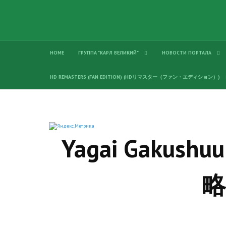
HOME
ГРУППА "КАРЛ ВЕЛИКИЙ"
НОВОСТИ ПОРТАЛА
HD REMASTERS (FAN EDITION) (HDリマスター（ファン・エディション）)
Yagai Gakus