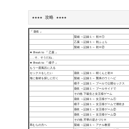
★★★★ 攻略 ★★★★
『 葵依 』
梨緒 ～記録１～ 初Ｈ①
乙葉 ～記録１～ 初ふぇら
梨緒 ～記録１～ 初Ｈ②
★ Break to 『 乙葉 』
……そ、そうだね…
★ Break to 『 瞳子 』
もう一度風呂に入る
セックスをしたい
葵依 ～記録１～ 樹くんと初Ｈ
海に食材を探しに行く
梨緒 ～記録１～ 襲来のウミヘビ
瞳子 ～記録１～ プールで公開セックス
葵依 ～記録１～ プールサイドで
その他 下級生と女王様ゲーム
葵依 ～記録１～ 女王様ゲーム①
瞳子 ～記録１～ 女王様ゲームで潮吹き
葵依 ～記録１～ 女王様ゲーム②
葵依 ～記録１～ 女王様ゲーム③
その他 芹華の逆さづりＨ
草むらの方へ
梨緒 ～記録１～ アナル教習