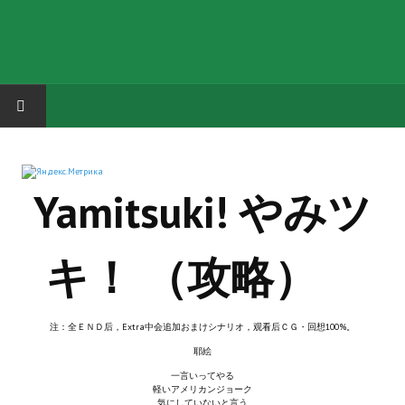
HOME
Yamitsuki! やみツ
ГРУППА "КАРЛ ВЕЛИКИЙ"
Завершённые проекты
キ！ （攻略）
Русская биржа
Теневой кардинал для Обливиона
注：全ＥＮＤ后，Extra中会追加おまけシナリオ，观看后ＣＧ・回想100%。
Aliens vs Predator 2 (Русские субтитры)
耶絵
一言いってやる
Dungeon Siege 2 Legendary Mod (Русские субтитры)
軽いアメリカンジョーク
気にしていないと言う