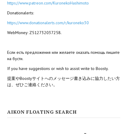
https://www.patreon.com/KuronekoHashimoto
Kingdoms of Amalur: Reckoning
Donationalerts:
https://www.donationalerts.com/r/kuroneko30
Mass Effect Andromeda
WebMoney: Z512732037258.
Neverwinter Nights 1
Sacred Ice & Blood
Если есть предложения или желаете оказать помощь пишите
на бусти.
Sims 3
If you have suggestions or wish to assist write to Boosty.
Sims 4
提案やBoostyサイトへのメッセージ書き込みに協力したい方
は、ぜひご連絡ください。
Star Wars Jedi Knight: Dark Force II
Star Wars Knights of the Old Republic 1
Star Wars Knights of the Old Republic 2
AIKON FLOATING SEARCH
Titan Quest Immortal Throne