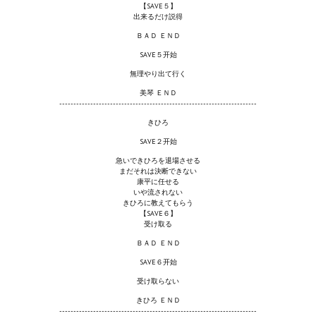
【SAVE５】
Wedding Wear CBBE SSE BodySlide (with Physics)
出来るだけ説得
ＢＡＤ ＥＮＤ
Работы Тестера 55
SAVE５开始
Наёмный оборотень
無理やり出て行く
美琴 ＥＮＤ
Небесный воин
----------------------------------------------------------------------
きひろ
Немного героев меча и магии
SAVE２开始
Расширенная версия Х3
急いできひろを退場させる
まだそれは決断できない
康平に任せる
REBalance
いや流されない
きひろに教えてもらう
Работы Kuroneko
【SAVE６】
受け取る
Doom 3 Remaster Fan Edition
ＢＡＤ ＥＮＤ
SAVE６开始
X2 - The Threat Remaster Fan Edition
受け取らない
Quake III Arena Remaster Fan Edition
きひろ ＥＮＤ
----------------------------------------------------------------------