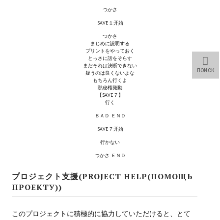
Star Trek Voyager Elite Force Remaster Fan Edition
つかさ
SAVE１开始
Sacred Gold Remaster Fan Edition
つかさ
まじめに説明する
Red Faction remaster Fan Edition
プリントをやっておく
とっさに話をそらす
まだそれは決断できない
Aliens versus Predator 1 Remaster Fan Edition
ПОИСК
疑うのは良くないよな
もちろん行くよ
Age of Pirates: Caribbean Tales Remaster Fan Edition
黙秘権発動
【SAVE７】
行く
Корсары 3 Сундук мертвеца Remaster Fan Edition
ＢＡＤ ＥＮＤ
Sea Dogs - City of Abandoned Ships Remaster Fan Edition
SAVE７开始
行かない
Sea Dogs Remaster Fan Edition
つかさ ＥＮＤ
НОВОСТИ ПОРТАЛА
プロジェクト支援(PROJECT HELP(ПОМОЩЬ
ПРОЕКТУ))
Новости
このプロジェクトに積極的に協力していただけると、とて
Новости Архив