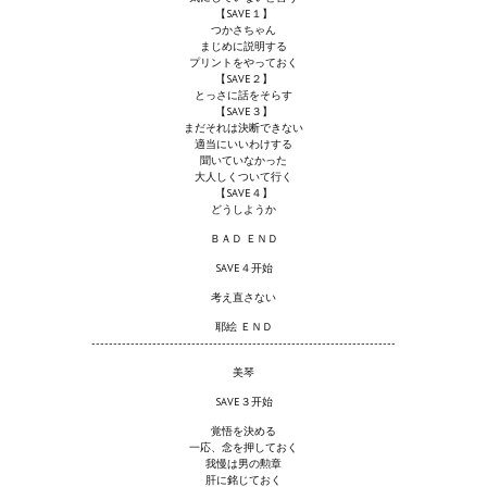
【SAVE１】
Новый ГГ
つかさちゃん
まじめに説明する
Моды группы
プリントをやっておく
【SAVE２】
とっさに話をそらす
Теневой кардинал для Скайрима
【SAVE３】
まだそれは決断できない
適当にいいわけする
Работы Alexandra10
聞いていなかった
大人しくついて行く
Kitana HGEC
【SAVE４】
どうしようか
Apella CBBE SSE BodySlide (with Physics)
ＢＡＤ ＥＮＤ
SAVE４开始
Apella 2.0 CBBE SSE BodySlide (with Physics)
考え直さない
Kitana CBBE SSE BodySlide (with Physics)
耶絵 ＥＮＤ
----------------------------------------------------------------------
Nekomimi
美琴
SAVE３开始
New Light Skyrim SE
覚悟を決める
一応、念を押しておく
SB Corset Armor CBBE SSE BodySlide (with Physics)
我慢は男の勲章
肝に銘じておく