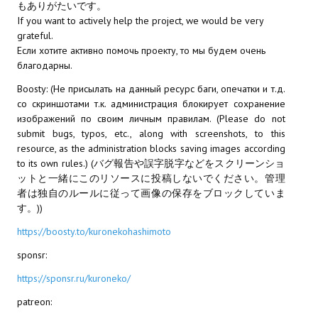
もありがたいです。
If you want to actively help the project, we would be very
МОДЫ ДЛЯ ИГР
grateful.
Если хотите активно помочь проекту, то мы будем очень
Патчи
благодарны.
Mass Effect 2
Boosty: (Не присылать на данный ресурс баги, опечатки и т.д.
со скриншотами т.к. администрация блокирует сохранение
Mass Effect 3
изображений по своим личным правилам. (Please do not
submit bugs, typos, etc., along with screenshots, to this
Моды
resource, as the administration blocks saving images according
to its own rules.) (バグ報告や誤字脱字などをスクリーンショ
Divinity Original Sin Enhanced Edition
ットと一緒にこのリソースに投稿しないでください。管理
者は独自のルールに従って画像の保存をブロックしていま
Dragon Age: Origins
す。))
Dragon Age 2
https://boosty.to/kuronekohashimoto
sponsr:
Dragon Age: Inquisition
https://sponsr.ru/kuroneko/
Fallout 3
patreon:
GTA 5