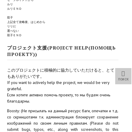
ルリ
Wedding Wear CBBE SSE BodySlide (with Physics)
ルリＥＮＤ
Работы Тестера 55
双子
上記全て攻略後、はじめから
リリだ
Наёмный оборотень
選べない
双子ＥＮＤ
Небесный воин
プロジェクト支援(PROJECT HELP(ПОМОЩЬ
Немного героев меча и магии
ПРОЕКТУ))
Расширенная версия Х3
このプロジェクトに積極的に協力していただけると、とて
もありがたいです。
REBalance
ПОИСК
If you want to actively help the project, we would be very
grateful.
Работы Kuroneko
Если хотите активно помочь проекту, то мы будем очень
Doom 3 Remaster Fan Edition
благодарны.
Boosty: (Не присылать на данный ресурс баги, опечатки и т.д.
X2 - The Threat Remaster Fan Edition
со скриншотами т.к. администрация блокирует сохранение
изображений по своим личным правилам. (Please do not
Quake III Arena Remaster Fan Edition
submit bugs, typos, etc., along with screenshots, to this