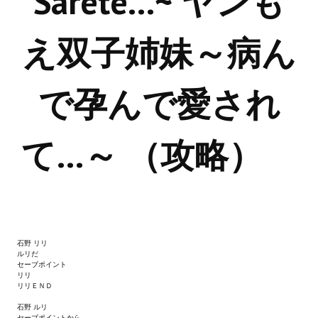
Sarete...~ ヤンも
Новый ГГ
え双子姉妹～病ん
Моды группы
Теневой кардинал для Скайрима
で孕んで愛され
Работы Alexandra10
Kitana HGEC
て…～ （攻略）
Apella CBBE SSE BodySlide (with Physics)
Apella 2.0 CBBE SSE BodySlide (with Physics)
Kitana CBBE SSE BodySlide (with Physics)
Nekomimi
石野 リリ
ルリだ
セーブポイント
New Light Skyrim SE
リリ
リリＥＮＤ
SB Corset Armor CBBE SSE BodySlide (with Physics)
石野 ルリ
セーブポイントから