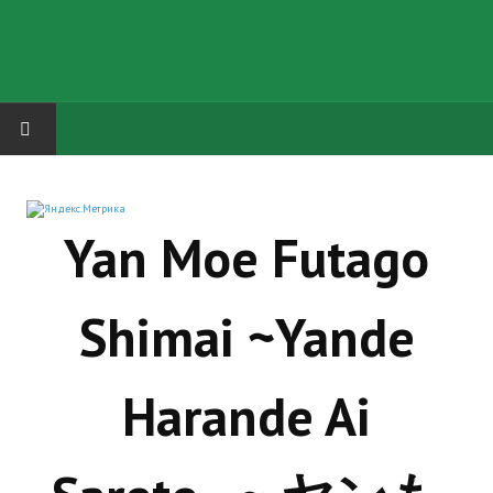
HOME
Yan Moe Futago
ГРУППА "КАРЛ ВЕЛИКИЙ"
Завершённые проекты
Shimai ~Yande
Русская биржа
Теневой кардинал для Обливиона
Harande Ai
Aliens vs Predator 2 (Русские субтитры)
Dungeon Siege 2 Legendary Mod (Русские субтитры)