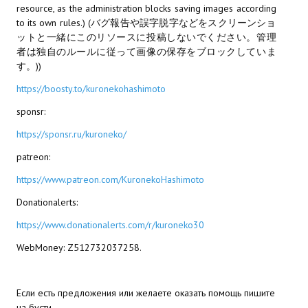
resource, as the administration blocks saving images according
Star Trek Voyager Elite Force Remaster Fan Edition
to its own rules.) (バグ報告や誤字脱字などをスクリーンショ
ットと一緒にこのリソースに投稿しないでください。管理
Sacred Gold Remaster Fan Edition
者は独自のルールに従って画像の保存をブロックしていま
す。))
Red Faction remaster Fan Edition
https://boosty.to/kuronekohashimoto
Aliens versus Predator 1 Remaster Fan Edition
sponsr:
Age of Pirates: Caribbean Tales Remaster Fan Edition
https://sponsr.ru/kuroneko/
Корсары 3 Сундук мертвеца Remaster Fan Edition
patreon:
https://www.patreon.com/KuronekoHashimoto
Sea Dogs - City of Abandoned Ships Remaster Fan Edition
Donationalerts:
Sea Dogs Remaster Fan Edition
https://www.donationalerts.com/r/kuroneko30
НОВОСТИ ПОРТАЛА
WebMoney: Z512732037258.
Новости
Если есть предложения или желаете оказать помощь пишите
Новости Архив
на бусти.