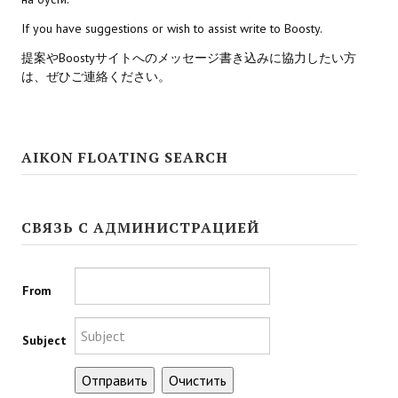
If you have suggestions or wish to assist write to Boosty.
МОДЫ ДЛЯ ИГР
提案やBoostyサイトへのメッセージ書き込みに協力したい方
Патчи
は、ぜひご連絡ください。
Mass Effect 2
Mass Effect 3
AIKON FLOATING SEARCH
Моды
Divinity Original Sin Enhanced Edition
СВЯЗЬ С АДМИНИСТРАЦИЕЙ
Dragon Age: Origins
Dragon Age 2
From
Dragon Age: Inquisition
Subject
Fallout 3
GTA 5