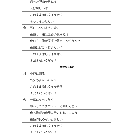
帰った理由を尋ねる
兄は嬉しいぞ
PC Otome VN
このまま激しくイかせる
もっとイカせたい
Vita VN
金
気にしないように諭す
PSP VN
亜姫と一緒に里香の後を追う
使い方、俺が実演で教えてやろうか？
PS3 VN
亜姫はどこへ行きたい？
このまま激しくイかせる
PS2 VN
まだまだいくぞっ！
≪Week4≫
PS1 VN
月
亜姫に謝る
気持ちよかったか？
PC FX VN
このまま激しくイかせる
まだまだいくぞっ！
Saturn VN
火
一緒になって笑う
やっとここまで・・・と嬉しく思う
ストラテジーが必要なVN一覧 (List of VNs for which walkthrough ar
俺も快楽の余韻に酔いしれてしまう
亜姫の反応がいとおしい
HD REMASTERS (FAN EDITION) (HDリマスター（ファン・エディション）)
このまま激しくイかせる
まだまだいくぞっ！