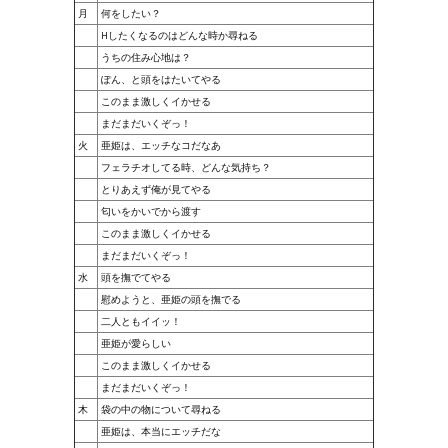
Ведьмак 1
月
何をしたい？
Hしたくなるのはどんな時か尋ねる
Ведьмак 2
うちの住み心地は？
ぽん、と頭をはたいてやる
Ведьмак 3
このまま激しくイかせる
まだまだいくぞっ！
ЦИФРОВЫЕ КОМИКСЫ
火
亜姫は、エッチなコだなあ
フェラチオしてる時、どんな気持ち？
EURO comics
とりあえず俺が見てやる
匂いをかいでから渡す
Manga List
このまま激しくイかせる
USA comics
まだまだいくぞっ！
水
頭を撫でてやる
慰めようと、亜姫の頭を撫でる
ЧС
二人ともイイッ！
亜姫が愛らしい
WALKTHROUGH VN
このまま激しくイかせる
まだまだいくぞっ！
PC 18+
木
袋の中の物について尋ねる
亜姫は、本当にエッチだな
PC 12-17