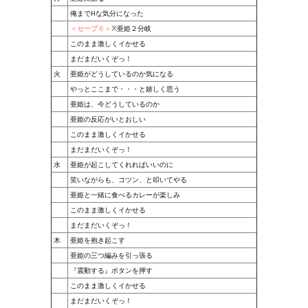
俺までHな気分になった
＜セーブ６＞
※亜姫２分岐
このまま激しくイかせる
まだまだいくぞっ！
火
亜姫がどうしているのか気になる
やっとここまで・・・と嬉しく思う
亜姫は、今どうしているのか
亜姫の反応がいとおしい
このまま激しくイかせる
まだまだいくぞっ！
水
亜姫が起こしてくれればいいのに
笑いながらも、コツン、と叩いてやる
亜姫と一緒に食べるカレーが楽しみ
このまま激しくイかせる
まだまだいくぞっ！
木
亜姫を抱き起こす
亜姫の三つ編みを引っ張る
『震動する』ボタンを押す
このまま激しくイかせる
まだまだいくぞっ！