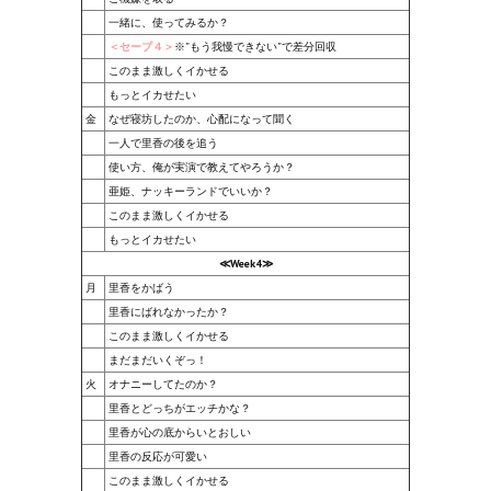
一緒に、使ってみるか？
МОДЫ ДЛЯ ИГР
＜セーブ４＞
※”もう我慢できない”で差分回収
このまま激しくイかせる
Патчи
もっとイカせたい
金
なぜ寝坊したのか、心配になって聞く
Mass Effect 2
一人で里香の後を追う
使い方、俺が実演で教えてやろうか？
Mass Effect 3
亜姫、ナッキーランドでいいか？
このまま激しくイかせる
Моды
もっとイカせたい
Divinity Original Sin Enhanced Edition
≪Week4≫
月
里香をかばう
Dragon Age: Origins
里香にばれなかったか？
このまま激しくイかせる
Dragon Age 2
まだまだいくぞっ！
火
オナニーしてたのか？
Dragon Age: Inquisition
里香とどっちがエッチかな？
里香が心の底からいとおしい
Fallout 3
里香の反応が可愛い
このまま激しくイかせる
GTA 5