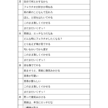
月
自分で何とかするから
Star Trek Voyager Elite Force Remaster Fan Edition
フェラチオが好きか尋ねる
前の家のことなんて忘れろ
Sacred Gold Remaster Fan Edition
ぽん、と頭をはたいてやる
このまま激しくイかせる
Red Faction remaster Fan Edition
まだまだいくぞっ！
Aliens versus Predator 1 Remaster Fan Edition
火
亜姫は、エッチなコだなあ
どんな時にフェラチオしたくなる？
Age of Pirates: Caribbean Tales Remaster Fan Edition
とりあえず俺が見てやる
匂いをかいでから渡す
Корсары 3 Сундук мертвеца Remaster Fan Edition
このまま激しくイかせる
まだまだいくぞっ！
Sea Dogs - City of Abandoned Ships Remaster Fan Edition
水
頭を撫でてやる
励まそうと、亜姫に微笑みかける
Sea Dogs Remaster Fan Edition
里香が可愛い
里香が愛らしい
НОВОСТИ ПОРТАЛА
このまま激しくイかせる
まだまだいくぞっ！
Новости
木
黙って微笑みかける
亜姫は、本当にエッチだな
Новости Архив
ご機嫌を取る