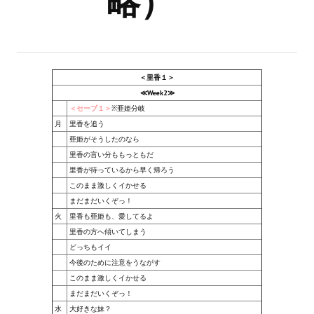
略）
Новый ГГ
Моды группы
Теневой кардинал для Скайрима
＜里香１＞
≪Week2≫
Работы Alexandra10
＜セーブ１＞
※亜姫分岐
Kitana HGEC
月
里香を追う
亜姫がそうしたのなら
Apella CBBE SSE BodySlide (with Physics)
里香の言い分ももっともだ
里香が待っているから早く帰ろう
Apella 2.0 CBBE SSE BodySlide (with Physics)
このまま激しくイかせる
まだまだいくぞっ！
Kitana CBBE SSE BodySlide (with Physics)
火
里香も亜姫も、愛してるよ
里香の方へ傾いてしまう
Nekomimi
どっちもイイ
今後のために注意をうながす
New Light Skyrim SE
このまま激しくイかせる
まだまだいくぞっ！
SB Corset Armor CBBE SSE BodySlide (with Physics)
水
大好きな妹？