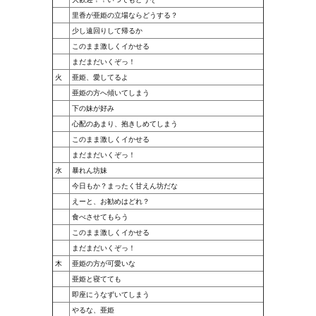
里香が亜姫の立場ならどうする？
少し遠回りして帰るか
このまま激しくイかせる
まだまだいくぞっ！
火
亜姫、愛してるよ
亜姫の方へ傾いてしまう
下の妹が好み
心配のあまり、抱きしめてしまう
このまま激しくイかせる
まだまだいくぞっ！
水
暴れん坊妹
今日もか？まったく甘えん坊だな
えーと、お勧めはどれ？
食べさせてもらう
このまま激しくイかせる
まだまだいくぞっ！
木
亜姫の方が可愛いな
亜姫と寝てても
即座にうなずいてしまう
やるな、亜姫