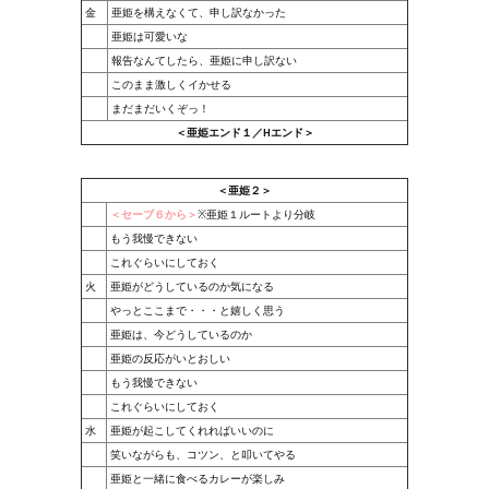
金
亜姫を構えなくて、申し訳なかった
亜姫は可愛いな
報告なんてしたら、亜姫に申し訳ない
このまま激しくイかせる
まだまだいくぞっ！
＜亜姫エンド１／Hエンド＞
＜亜姫２＞
＜セーブ６から＞
※亜姫１ルートより分岐
もう我慢できない
これぐらいにしておく
火
亜姫がどうしているのか気になる
やっとここまで・・・と嬉しく思う
亜姫は、今どうしているのか
亜姫の反応がいとおしい
もう我慢できない
これぐらいにしておく
水
亜姫が起こしてくれればいいのに
笑いながらも、コツン、と叩いてやる
亜姫と一緒に食べるカレーが楽しみ