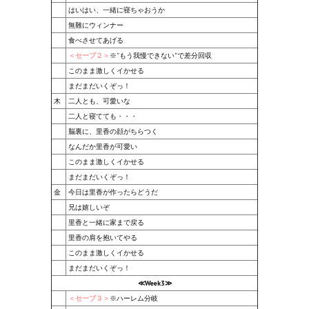
はいはい、一緒に寝ちゃおうか
Wedding Wear CBBE SSE BodySlide (with Physics)
無難にウィンナー
Работы Тестера 55
食べさせてあげる
＜セーブ２＞
※”もう我慢できない”で差分回収
Наёмный оборотень
このまま激しくイかせる
まだまだいくぞっ！
Небесный воин
木
二人とも、可愛いな
二人と寝てても・・・
Немного героев меча и магии
脳裏に、里香の顔がちらつく
なんだか里香が可愛い
Расширенная версия Х3
このまま激しくイかせる
まだまだいくぞっ！
REBalance
金
今日は里香が作ったらどうだ
Работы Kuroneko
兄は嬉しいぞ
里香と一緒に家まで戻る
Doom 3 Remaster Fan Edition
里香の肩を抱いてやる
このまま激しくイかせる
X2 - The Threat Remaster Fan Edition
まだまだいくぞっ！
≪Week3≫
Quake III Arena Remaster Fan Edition
＜セーブ３＞
※ハーレム分岐