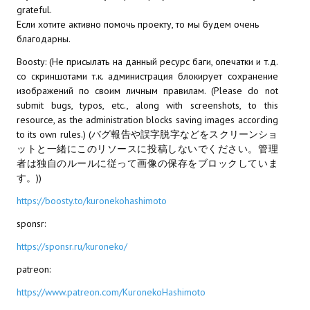
grateful.
Если хотите активно помочь проекту, то мы будем очень
благодарны.
Boosty: (Не присылать на данный ресурс баги, опечатки и т.д.
со скриншотами т.к. администрация блокирует сохранение
изображений по своим личным правилам. (Please do not
submit bugs, typos, etc., along with screenshots, to this
resource, as the administration blocks saving images according
to its own rules.) (バグ報告や誤字脱字などをスクリーンショ
ットと一緒にこのリソースに投稿しないでください。管理
者は独自のルールに従って画像の保存をブロックしていま
す。))
https://boosty.to/kuronekohashimoto
sponsr:
https://sponsr.ru/kuroneko/
patreon:
https://www.patreon.com/KuronekoHashimoto