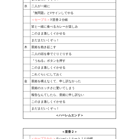
Doom 3 Remaster Fan Edition
水
二人が一緒に
『無問題』とVサインしてやる
X2 - The Threat Remaster Fan Edition
＜セーブ５＞
※里香２分岐
Quake III Arena Remaster Fan Edition
皆と一緒に食べるカレーが楽しみ
このまま激しくイかせる
Star Trek Voyager Elite Force Remaster Fan Edition
まだまだいくぞっ！
木
亜姫を抱き起こす
Sacred Gold Remaster Fan Edition
二人の頭を拳でぐりぐりする
『うねる』ボタンを押す
Aliens versus Predator 1 Remaster Fan Edition
このまま激しくイかせる
これぐらいにしておく
Aliens versus Predator 2 Remaster Fan Edition
金
亜姫を構えなくて、申し訳なかった
亜姫のエッチさに驚いてしまう
Age of Pirates: Caribbean Tales Remaster Fan Edition
報告なんてしたら、亜姫に申し訳ない
このまま激しくイかせる
Sea Dogs - City of Abandoned Ships Remaster Fan Edition
まだまだいくぞっ！
＜ハーレムエンド＞
Sea Dogs Remaster Fan Edition
NEKOPARA
＜里香２＞
＜セーブ５から＞
※ハーレムルートより分岐