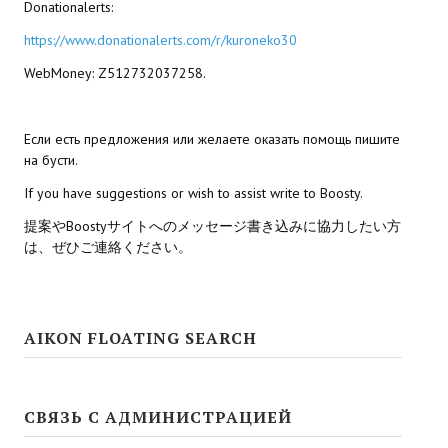
Donationalerts:
https://www.donationalerts.com/r/kuroneko30
WebMoney: Z512732037258.
Если есть предложения или желаете оказать помощь пишите
на бусти.
If you have suggestions or wish to assist write to Boosty.
提案やBoostyサイトへのメッセージ書き込みに協力したい方
は、ぜひご連絡ください。
AIKON FLOATING SEARCH
СВЯЗЬ С АДМИНИСТРАЦИЕЙ