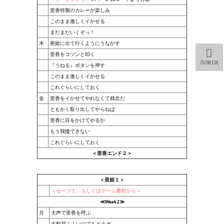
Nekopara Vol2 (Rus Version)
里香特製のカレーが楽しみ
このまま激しくイかせる
Nekopara Vol3 (Rus Version)
まだまだいくぞっ！
木
亜姫に出て行くようにうながす
里香をコツンと叩く
ПОИСК
『うねる』ボタンを押す
このまま激しくイかせる
これぐらいにしておく
金
里香をイかせてやれなくて残念だ
ともかく取り出してやらねば
里香に目をかけてやるか
もう我慢できない
これぐらいにしておく
＜里香エンド２＞
＜亜姫１＞
＜セーブ１、もしくはゲーム最初から＞
≪Week2≫
月
大声で里香を呼ぶ
大歓迎！！いつでもどうぞ