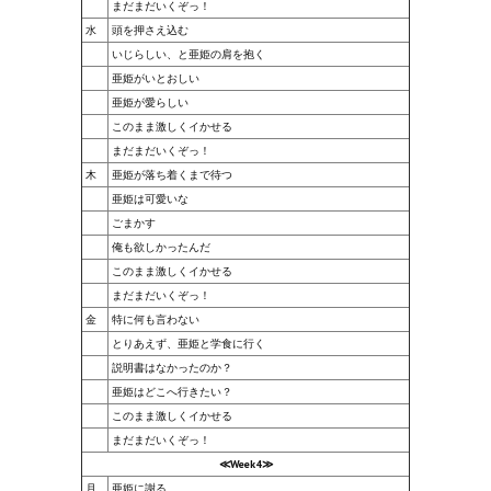
まだまだいくぞっ！
水
頭を押さえ込む
いじらしい、と亜姫の肩を抱く
亜姫がいとおしい
亜姫が愛らしい
このまま激しくイかせる
まだまだいくぞっ！
木
亜姫が落ち着くまで待つ
亜姫は可愛いな
ごまかす
俺も欲しかったんだ
このまま激しくイかせる
まだまだいくぞっ！
金
特に何も言わない
とりあえず、亜姫と学食に行く
説明書はなかったのか？
亜姫はどこへ行きたい？
このまま激しくイかせる
まだまだいくぞっ！
≪Week4≫
月
亜姫に謝る