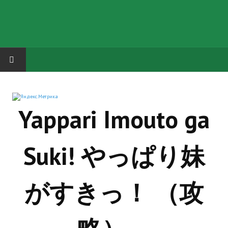
HOME
Yappari Imouto ga
ГРУППА "КАРЛ ВЕЛИКИЙ"
Завершённые проекты
Suki! やっぱり妹
Русская биржа
Теневой кардинал для Обливиона
がすきっ！ （攻
Aliens vs Predator 2 (Русские субтитры)
Dungeon Siege 2 Legendary Mod (Русские субтитры)