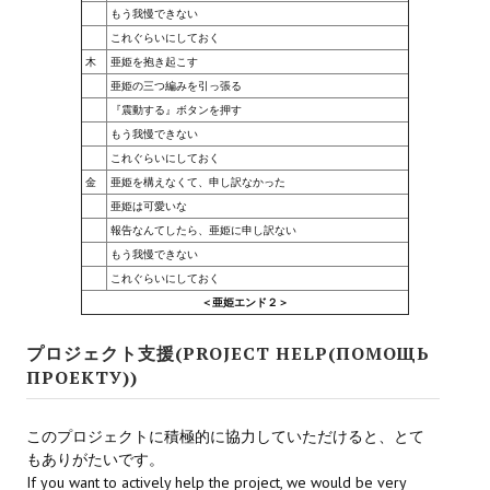
もう我慢できない
これぐらいにしておく
木
亜姫を抱き起こす
亜姫の三つ編みを引っ張る
『震動する』ボタンを押す
もう我慢できない
これぐらいにしておく
金
亜姫を構えなくて、申し訳なかった
亜姫は可愛いな
報告なんてしたら、亜姫に申し訳ない
もう我慢できない
これぐらいにしておく
＜亜姫エンド２＞
プロジェクト支援(PROJECT HELP(ПОМОЩЬ
ПРОЕКТУ))
このプロジェクトに積極的に協力していただけると、とて
もありがたいです。
If you want to actively help the project, we would be very