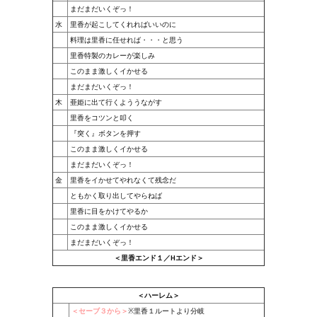
まだまだいくぞっ！
水
里香が起こしてくれればいいのに
Kingdoms of Amalur: Reckoning
料理は里香に任せれば・・・と思う
Mass Effect Andromeda
里香特製のカレーが楽しみ
このまま激しくイかせる
Neverwinter Nights 1
まだまだいくぞっ！
木
亜姫に出て行くよううながす
Sacred Ice & Blood
里香をコツンと叩く
『突く』ボタンを押す
Sims 3
このまま激しくイかせる
まだまだいくぞっ！
Sims 4
金
里香をイかせてやれなくて残念だ
ともかく取り出してやらねば
Star Wars Jedi Knight: Dark Force II
里香に目をかけてやるか
このまま激しくイかせる
Star Wars Knights of the Old Republic 1
まだまだいくぞっ！
＜里香エンド１／Hエンド＞
Star Wars Knights of the Old Republic 2
Titan Quest Immortal Throne
＜ハーレム＞
＜セーブ３から＞
※里香１ルートより分岐