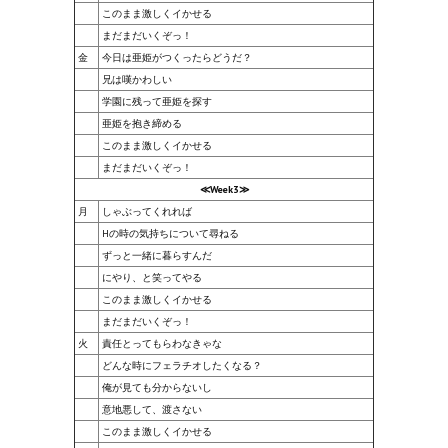
このまま激しくイかせる
まだまだいくぞっ！
金
今日は亜姫がつくったらどうだ？
兄は嘆かわしい
学園に残って亜姫を探す
亜姫を抱き締める
このまま激しくイかせる
まだまだいくぞっ！
≪Week3≫
月
しゃぶってくれれば
Hの時の気持ちについて尋ねる
ずっと一緒に暮らすんだ
にやり、と笑ってやる
このまま激しくイかせる
まだまだいくぞっ！
火
責任とってもらわなきゃな
どんな時にフェラチオしたくなる？
俺が見ても分からないし
意地悪して、渡さない
このまま激しくイかせる