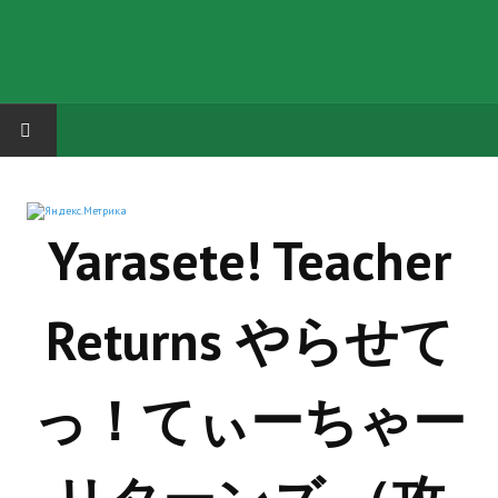
HOME
Yarasete! Teacher
ГРУППА "КАРЛ ВЕЛИКИЙ"
Завершённые проекты
Returns やらせて
Русская биржа
Теневой кардинал для Обливиона
っ！てぃーちゃー
Aliens vs Predator 2 (Русские субтитры)
Dungeon Siege 2 Legendary Mod (Русские субтитры)