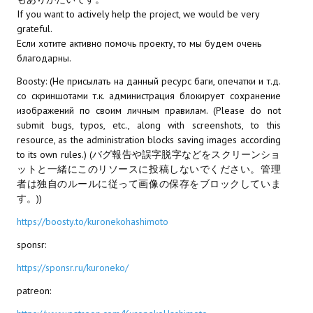
Wedding Wear CBBE SSE BodySlide (with Physics)
If you want to actively help the project, we would be very
grateful.
Работы Тестера 55
Если хотите активно помочь проекту, то мы будем очень
благодарны.
Наёмный оборотень
Boosty: (Не присылать на данный ресурс баги, опечатки и т.д.
со скриншотами т.к. администрация блокирует сохранение
Небесный воин
изображений по своим личным правилам. (Please do not
submit bugs, typos, etc., along with screenshots, to this
Немного героев меча и магии
resource, as the administration blocks saving images according
Расширенная версия Х3
to its own rules.) (バグ報告や誤字脱字などをスクリーンショ
ットと一緒にこのリソースに投稿しないでください。管理
REBalance
者は独自のルールに従って画像の保存をブロックしていま
す。))
Работы Kuroneko
https://boosty.to/kuronekohashimoto
Doom 3 Remaster Fan Edition
sponsr:
X2 - The Threat Remaster Fan Edition
https://sponsr.ru/kuroneko/
patreon:
Quake III Arena Remaster Fan Edition