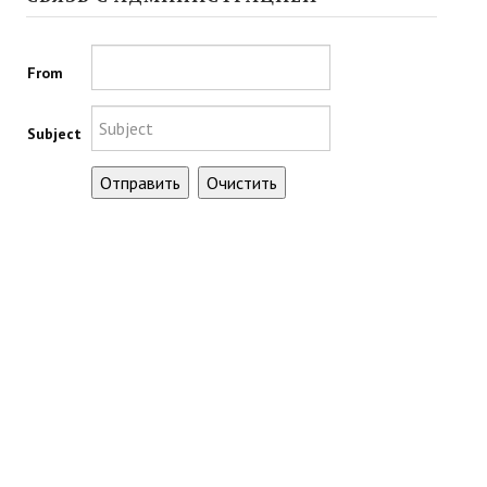
МОДЫ ДЛЯ ИГР
From
Патчи
Mass Effect 2
Subject
Mass Effect 3
Моды
Divinity Original Sin Enhanced Edition
Dragon Age: Origins
Dragon Age 2
Dragon Age: Inquisition
Fallout 3
GTA 5