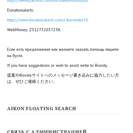
https://www.patreon.com/KuronekoHashimoto
Star Trek Voyager Elite Force Remaster Fan Edition
Donationalerts:
Sacred Gold Remaster Fan Edition
https://www.donationalerts.com/r/kuroneko30
Red Faction remaster Fan Edition
WebMoney: Z512732037258.
Aliens versus Predator 1 Remaster Fan Edition
Если есть предложения или желаете оказать помощь пишите
Age of Pirates: Caribbean Tales Remaster Fan Edition
на бусти.
If you have suggestions or wish to assist write to Boosty.
Корсары 3 Сундук мертвеца Remaster Fan Edition
提案やBoostyサイトへのメッセージ書き込みに協力したい方
Sea Dogs - City of Abandoned Ships Remaster Fan Edition
は、ぜひご連絡ください。
Sea Dogs Remaster Fan Edition
НОВОСТИ ПОРТАЛА
AIKON FLOATING SEARCH
Новости
Новости Архив
СВЯЗЬ С АДМИНИСТРАЦИЕЙ