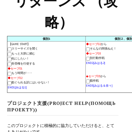
リターンズ （攻
Новый ГГ
略）
Моды группы
Теневой кардинал для Скайрима
個別1
個別２、個
Работы Alexandra10
【GAME START】
◆セーブ02
から
スリーサイズを聞く
そんなの関係ねえ！
Kitana HGEC
もっと大胆に揉む
◆セーブ03
別行動作戦
牝にしたい！
END2[みはる2]
拒否権を行使する
Apella CBBE SSE BodySlide (with Physics)
◆セーブ01
もう時間が‥‥
Apella 2.0 CBBE SSE BodySlide (with Physics)
◆セーブ03
から
◆セーブ02
囮作戦
勘ぐられる訳にはいかない！
END3[みはる＆奈々]
END1[みはる1]
Kitana CBBE SSE BodySlide (with Physics)
Nekomimi
プロジェクト支援(PROJECT HELP(ПОМОЩЬ
ПРОЕКТУ))
New Light Skyrim SE
SB Corset Armor CBBE SSE BodySlide (with Physics)
このプロジェクトに積極的に協力していただけると、とて
もありがたいです。