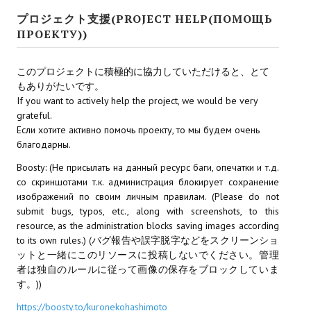
プロジェクト支援(PROJECT HELP(ПОМОЩЬ
МОДЫ ДЛЯ ИГР
ПРОЕКТУ))
Патчи
このプロジェクトに積極的に協力していただけると、とて
Mass Effect 2
もありがたいです。
If you want to actively help the project, we would be very
Mass Effect 3
grateful.
Если хотите активно помочь проекту, то мы будем очень
Моды
благодарны.
Boosty: (Не присылать на данный ресурс баги, опечатки и т.д.
Divinity Original Sin Enhanced Edition
со скриншотами т.к. администрация блокирует сохранение
Dragon Age: Origins
изображений по своим личным правилам. (Please do not
submit bugs, typos, etc., along with screenshots, to this
Dragon Age 2
resource, as the administration blocks saving images according
to its own rules.) (バグ報告や誤字脱字などをスクリーンショ
Dragon Age: Inquisition
ットと一緒にこのリソースに投稿しないでください。管理
者は独自のルールに従って画像の保存をブロックしていま
Fallout 3
す。))
https://boosty.to/kuronekohashimoto
GTA 5