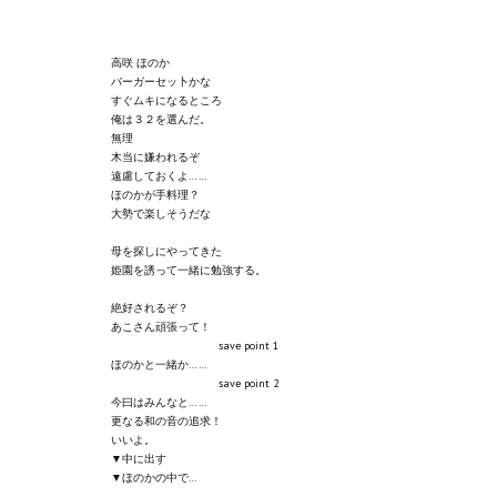
Wedding Wear CBBE SSE BodySlide (with Physics)
Работы Тестера 55
高咲 ほのか
バーガーセッ卜かな
すぐムキになるところ
Наёмный оборотень
俺は３２を選んだ。
無理
Небесный воин
木当に嫌われるぞ
遠慮しておくよ……
ほのかが手料理？
Немного героев меча и магии
大勢で楽しそうだな
Расширенная версия Х3
母を探しにやってきた
姫園を誘って一緒に勉強する。
REBalance
絶好されるぞ？
あこさん頑張って！
Работы Kuroneko
save point 1
ほのかと一緒か……
Doom 3 Remaster Fan Edition
save point 2
今曰はみんなと……
更なる和の音の追求！
X2 - The Threat Remaster Fan Edition
いいよ。
▼中に出す
Quake III Arena Remaster Fan Edition
▼ほのかの中で…