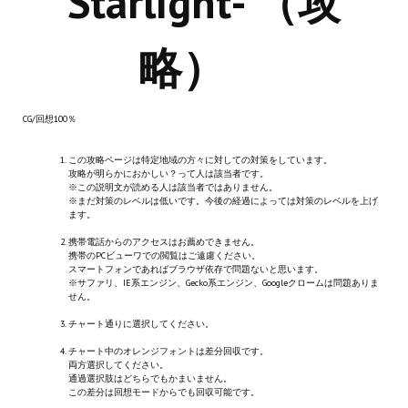
Starlight- （攻
Новый ГГ
略）
Моды группы
Теневой кардинал для Скайрима
CG/回想100％
Работы Alexandra10
monさん、差分抜けの指摘サンクスです！
この攻略ページは特定地域の方々に対しての対策をしています。
Kitana HGEC
攻略が明らかにおかしい？って人は該当者です。
※この説明文が読める人は該当者ではありません。
Apella CBBE SSE BodySlide (with Physics)
※まだ対策のレベルは低いです。今後の経過によっては対策のレベルを上げ
ます。
Apella 2.0 CBBE SSE BodySlide (with Physics)
携帯電話からのアクセスはお薦めできません。
携帯のPCビューワでの閲覧はご遠慮ください。
スマートフォンであればブラウザ依存で問題ないと思います。
Kitana CBBE SSE BodySlide (with Physics)
※サファリ、IE系エンジン、Gecko系エンジン、Googleクロームは問題ありま
せん。
Nekomimi
チャート通りに選択してください。
New Light Skyrim SE
チャート中のオレンジフォントは差分回収です。
両方選択してください。
通過選択肢はどちらでもかまいません。
SB Corset Armor CBBE SSE BodySlide (with Physics)
この差分は回想モードからでも回収可能です。