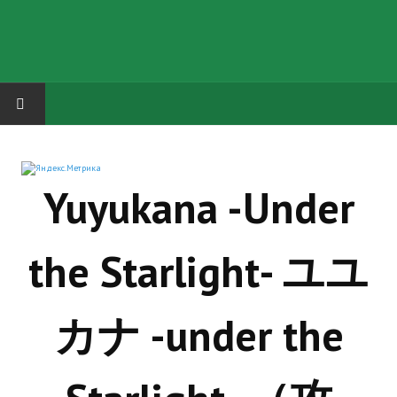
HOME
Yuyukana -Under
ГРУППА "КАРЛ ВЕЛИКИЙ"
Завершённые проекты
the Starlight- ユユ
Русская биржа
Теневой кардинал для Обливиона
カナ -under the
Aliens vs Predator 2 (Русские субтитры)
Dungeon Siege 2 Legendary Mod (Русские субтитры)