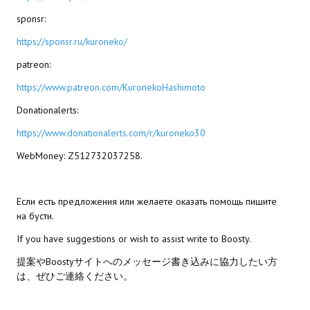
sponsr:
Kingdoms of Amalur: Reckoning
https://sponsr.ru/kuroneko/
Mass Effect Andromeda
patreon:
Neverwinter Nights 1
https://www.patreon.com/KuronekoHashimoto
Donationalerts:
Sacred Ice & Blood
https://www.donationalerts.com/r/kuroneko30
Sims 3
WebMoney: Z512732037258.
Sims 4
Star Wars Jedi Knight: Dark Force II
Если есть предложения или желаете оказать помощь пишите
на бусти.
Star Wars Knights of the Old Republic 1
If you have suggestions or wish to assist write to Boosty.
Star Wars Knights of the Old Republic 2
提案やBoostyサイトへのメッセージ書き込みに協力したい方
は、ぜひご連絡ください。
Titan Quest Immortal Throne