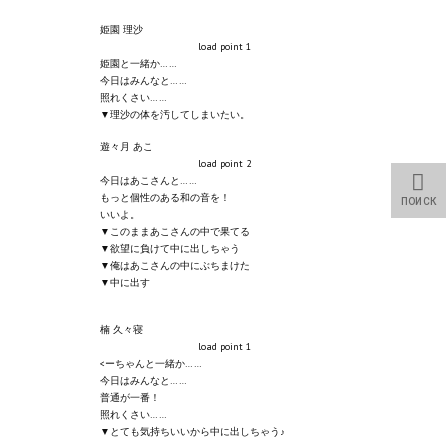
Star Trek Voyager Elite Force Remaster Fan Edition
姫園 理沙
load point 1
Sacred Gold Remaster Fan Edition
姫園と一緒か……
今日はみんなと……
Red Faction remaster Fan Edition
照れくさい……
▼理沙の体を汚してしまいたい。
Aliens versus Predator 1 Remaster Fan Edition
遊々月 あこ
load point 2
Age of Pirates: Caribbean Tales Remaster Fan Edition
今日はあこさんと……
もっと個性のある和の音を！
ПОИСК
いいよ。
Корсары 3 Сундук мертвеца Remaster Fan Edition
▼このままあこさんの中で果てる
▼欲望に負けて中に出しちゃう
Sea Dogs - City of Abandoned Ships Remaster Fan Edition
▼俺はあこさんの中にぶちまけた
▼中に出す
Sea Dogs Remaster Fan Edition
楠 久々寝
load point 1
НОВОСТИ ПОРТАЛА
<ーちゃんと一緒か……
今日はみんなと……
Новости
普通が一番！
照れくさい……
▼とても気持ちいいから中に出しちゃう♪
Новости Архив