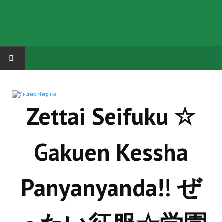
HOME
Zettai Seifuku ☆
ГРУППА "КАРЛ ВЕЛИКИЙ"
Завершённые проекты
Gakuen Kessha
Русская биржа
Теневой кардинал для Обливиона
Panyanyanda!! ぜ
Aliens vs Predator 2 (Русские субтитры)
Dungeon Siege 2 Legendary Mod (Русские субтитры)