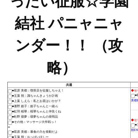
ったい征服☆学園
Новый ГГ
結社 パニャニャ
Моды группы
Теневой кардинал для Скайрима
ンダー！！ （攻
Работы Alexandra10
Kitana HGEC
略）
Apella CBBE SSE BodySlide (with Physics)
Apella 2.0 CBBE SSE BodySlide (with Physics)
共通
■双原 美都：喫茶店を征服しちゃえ！
◆セ
Kitana CBBE SSE BodySlide (with Physics)
■
■玉藻 朔：識ちゃんきょうか計画
美都
■上葉 しえら：私とお昼はいかが？
Nekomimi
■漆野 姫子：姫子ちゃんと一緒♪L
■虹羽 桜華：桜華ちゃんと仲良くね
■杜野 寝夢：寝夢ちゃんの発明品
New Light Skyrim SE
◆セ
■その他：マッサージ大作戦っ！
■
━
朔EN
SB Corset Armor CBBE SSE BodySlide (with Physics)
■双原 美都：暴食の力を発動だよ
■玉藻 朔：おっぱいほしー