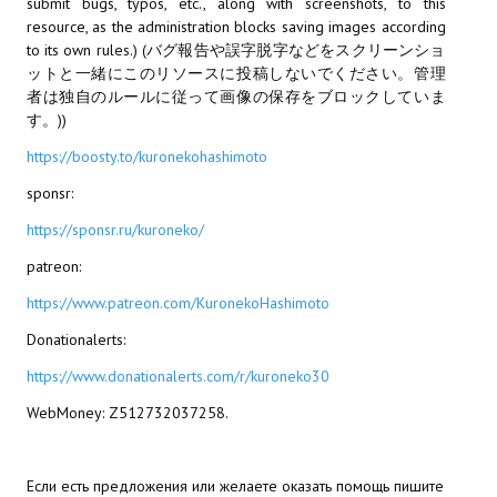
submit bugs, typos, etc., along with screenshots, to this
resource, as the administration blocks saving images according
МОДЫ ДЛЯ ИГР
to its own rules.) (バグ報告や誤字脱字などをスクリーンショ
ットと一緒にこのリソースに投稿しないでください。管理
Патчи
者は独自のルールに従って画像の保存をブロックしていま
す。))
Mass Effect 2
https://boosty.to/kuronekohashimoto
Mass Effect 3
sponsr:
Моды
https://sponsr.ru/kuroneko/
patreon:
Divinity Original Sin Enhanced Edition
https://www.patreon.com/KuronekoHashimoto
Dragon Age: Origins
Donationalerts:
Dragon Age 2
https://www.donationalerts.com/r/kuroneko30
Dragon Age: Inquisition
WebMoney: Z512732037258.
Fallout 3
Если есть предложения или желаете оказать помощь пишите
GTA 5