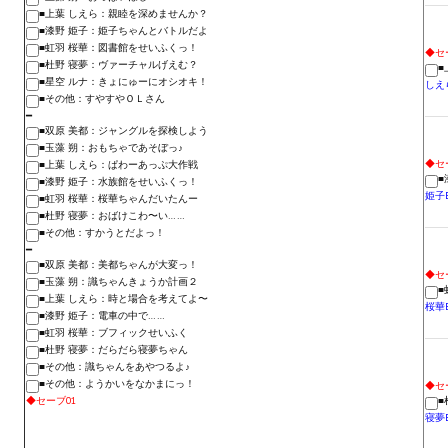
■上葉 しえら：親睦を深めませんか？
Wedding Wear CBBE SSE BodySlide (with Physics)
■漆野 姫子：姫子ちゃんとバトルだよ
■虹羽 桜華：図書館をせいふくっ！
◆セ
Работы Тестера 55
■杜野 寝夢：ヴァーチャルげえむ？
■
■星空 ルナ：きょにゅーにオシオキ！
しえ
Наёмный оборотень
■その他：すやすやＯＬさん
━
■双原 美都：ジャングルを探検しよう
Небесный воин
■玉藻 朔：おもちゃであそぼっ♪
◆セ
■上葉 しえら：ぱわーあっぷ大作戦
Немного героев меча и магии
■
■漆野 姫子：水族館をせいふくっ！
姫子
■虹羽 桜華：桜華ちゃんだいたんー
■杜野 寝夢：おばけこわ〜い……
Расширенная версия Х3
■その他：すかうとだよっ！
━
REBalance
■双原 美都：美都ちゃんが大変っ！
◆セ
■玉藻 朔：識ちゃんきょうか計画２
■
■上葉 しえら：時と場合を考えてよ〜
Работы Kuroneko
桜華
■漆野 姫子：電車の中で……
■虹羽 桜華：ブフィックせいふく
Doom 3 Remaster Fan Edition
■杜野 寝夢：だらだら寝夢ちゃん
■その他：識ちゃんをあやつるよ♪
X2 - The Threat Remaster Fan Edition
■その他：ようかいをなかまにっ！
◆セ
◆セーブ01
■
寝夢
Quake III Arena Remaster Fan Edition