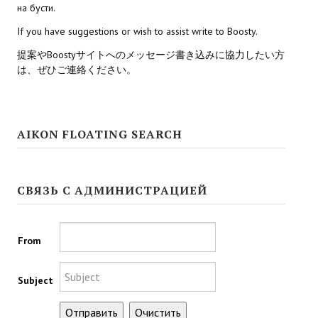
на бусти.
Kingdoms of Amalur: Reckoning
If you have suggestions or wish to assist write to Boosty.
提案やBoostyサイトへのメッセージ書き込みに協力したい方
Mass Effect Andromeda
は、ぜひご連絡ください。
Neverwinter Nights 1
Sacred Ice & Blood
AIKON FLOATING SEARCH
Sims 3
Sims 4
СВЯЗЬ С АДМИНИСТРАЦИЕЙ
Star Wars Jedi Knight: Dark Force II
Star Wars Knights of the Old Republic 1
From
Star Wars Knights of the Old Republic 2
Subject
Titan Quest Immortal Throne