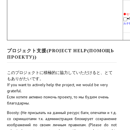
Star Trek Voyager Elite Force Remaster Fan Edition
◆セ
Sacred Gold Remaster Fan Edition
■
ルナ
Red Faction remaster Fan Edition
Aliens versus Predator 1 Remaster Fan Edition
プロジェクト支援(PROJECT HELP(ПОМОЩЬ
Age of Pirates: Caribbean Tales Remaster Fan Edition
ПРОЕКТУ))
Корсары 3 Сундук мертвеца Remaster Fan Edition
このプロジェクトに積極的に協力していただけると、とて
Sea Dogs - City of Abandoned Ships Remaster Fan Edition
もありがたいです。
If you want to actively help the project, we would be very
Sea Dogs Remaster Fan Edition
grateful.
Если хотите активно помочь проекту, то мы будем очень
НОВОСТИ ПОРТАЛА
благодарны.
Boosty: (Не присылать на данный ресурс баги, опечатки и т.д.
Новости
со скриншотами т.к. администрация блокирует сохранение
изображений по своим личным правилам. (Please do not
Новости Архив