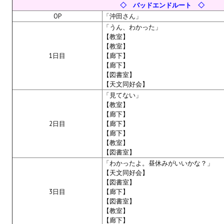
Ведьмак 1
◇ バッドエンドルート ◇
OP
「沖田さん」
Ведьмак 2
「うん、わかった」
【教室】
Ведьмак 3
【教室】
1日目
【廊下】
ЦИФРОВЫЕ КОМИКСЫ
【廊下】
【図書室】
【天文同好会】
EURO comics
「見てない」
【教室】
Manga List
【廊下】
2日目
【廊下】
USA comics
【廊下】
【教室】
ЧС
【図書室】
「わかったよ。昼休みがいいかな？」
【天文同好会】
WALKTHROUGH VN
【図書室】
3日目
【廊下】
PC 18+
【図書室】
【教室】
PC 12-17
【廊下】