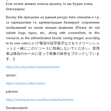
Если хотите активно помочь проекту, то мы будем очень
благодарны.
Boosty: (Не присылать на данный ресурс баги, опечатки и т.д.
со скриншотами т.к. администрация блокирует сохранение
изображений по своим личным правилам. (Please do not
submit bugs, typos, etc., along with screenshots, to this
resource, as the administration blocks saving images according
to its own rules.) (バグ報告や誤字脱字などをスクリーンショ
ットと一緒にこのリソースに投稿しないでください。管理
者は独自のルールに従って画像の保存をブロックしていま
す。))
https://boosty.to/kuronekohashimoto
sponsr:
https://sponsr.ru/kuroneko/
patreon:
https://www.patreon.com/KuronekoHashimoto
Donationalerts: