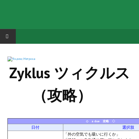
HOME
Zyklus ツィクルス
ГРУППА "КАРЛ ВЕЛИКИЙ"
Завершённые проекты
（攻略）
Русская биржа
Теневой кардинал для Обливиона
Aliens vs Predator 2 (Русские субтитры)
◇ a due 攻略 ◇
日付
選択肢
Dungeon Siege 2 Legendary Mod (Русские субтитры)
「外の空気でも吸いに行くか」