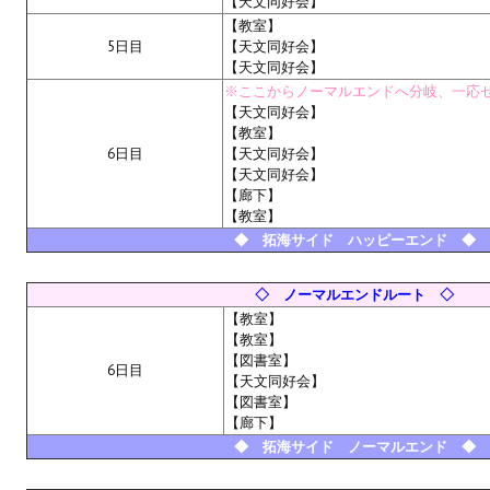
【天文同好会】
【教室】
Kingdoms of Amalur: Reckoning
5日目
【天文同好会】
【天文同好会】
Mass Effect Andromeda
※ここからノーマルエンドへ分岐、一応
【天文同好会】
Neverwinter Nights 1
【教室】
6日目
【天文同好会】
【天文同好会】
Sacred Ice & Blood
【廊下】
【教室】
Sims 3
◆ 拓海サイド ハッピーエンド ◆
Sims 4
◇ ノーマルエンドルート ◇
Star Wars Jedi Knight: Dark Force II
【教室】
【教室】
Star Wars Knights of the Old Republic 1
【図書室】
6日目
【天文同好会】
Star Wars Knights of the Old Republic 2
【図書室】
【廊下】
Titan Quest Immortal Throne
◆ 拓海サイド ノーマルエンド ◆