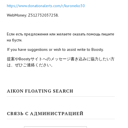
https://www.donationalerts.com/r/kuroneko30
WebMoney: Z512732037258.
Если есть предложения или желаете оказать помощь пишите
на бусти.
If you have suggestions or wish to assist write to Boosty.
提案やBoostyサイトへのメッセージ書き込みに協力したい方
は、ぜひご連絡ください。
AIKON FLOATING SEARCH
СВЯЗЬ С АДМИНИСТРАЦИЕЙ