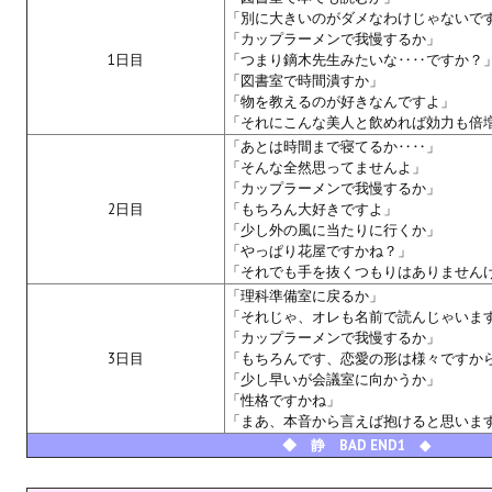
「別に大きいのがダメなわけじゃないで
Wedding Wear CBBE SSE BodySlide (with Physics)
「カップラーメンで我慢するか」
1日目
「つまり鏑木先生みたいな‥‥ですか？
Работы Тестера 55
「図書室で時間潰すか」
「物を教えるのが好きなんですよ」
Наёмный оборотень
「それにこんな美人と飲めれば効力も倍
「あとは時間まで寝てるか‥‥」
Небесный воин
「そんな全然思ってませんよ」
「カップラーメンで我慢するか」
Немного героев меча и магии
2日目
「もちろん大好きですよ」
「少し外の風に当たりに行くか」
Расширенная версия Х3
「やっぱり花屋ですかね？」
「それでも手を抜くつもりはありません
REBalance
「理科準備室に戻るか」
「それじゃ、オレも名前で読んじゃいま
Работы Kuroneko
「カップラーメンで我慢するか」
3日目
「もちろんです、恋愛の形は様々ですか
Doom 3 Remaster Fan Edition
「少し早いが会議室に向かうか」
「性格ですかね」
X2 - The Threat Remaster Fan Edition
「まあ、本音から言えば抱けると思いま
◆ 静 BAD END1 ◆
Quake III Arena Remaster Fan Edition