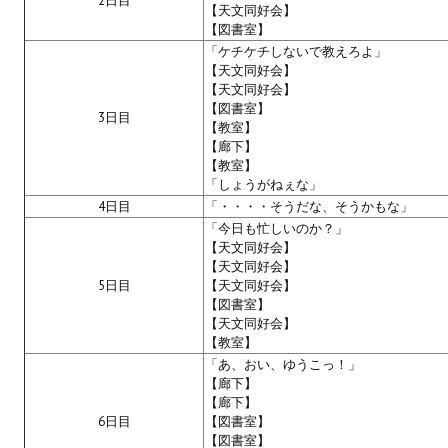
2日目
Doom 3 Remaster Fan Edition
【天文同好会】
【図書室】
X2 - The Threat Remaster Fan Edition
「ケチケチしないで教えろよ」
【天文同好会】
Quake III Arena Remaster Fan Edition
【天文同好会】
【図書室】
3日目
【教室】
Star Trek Voyager Elite Force Remaster Fan Edition
【廊下】
【教室】
Sacred Gold Remaster Fan Edition
「しょうがねぇな」
4日目
「・・・・そうだな、そうかもな」
Aliens versus Predator 1 Remaster Fan Edition
「今日も忙しいのか？」
【天文同好会】
Aliens versus Predator 2 Remaster Fan Edition
【天文同好会】
5日目
【天文同好会】
Age of Pirates: Caribbean Tales Remaster Fan Edition
【図書室】
【天文同好会】
Sea Dogs - City of Abandoned Ships Remaster Fan Edition
【教室】
「あ、おい、ゆうこっ！」
Sea Dogs Remaster Fan Edition
【廊下】
【廊下】
NEKOPARA
6日目
【図書室】
【図書室】