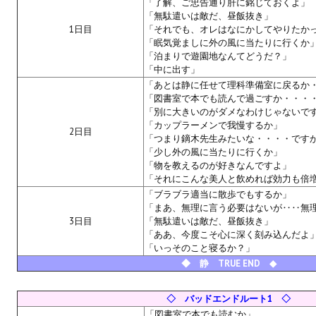
「了解、ご忠告通り肝に銘じておくよ」
Новый ГГ
「無駄遣いは敵だ、昼飯抜き」
1日目
「それでも、オレはなにかしてやりたか
Моды группы
「眠気覚ましに外の風に当たりに行くか
「泊まりで遊園地なんてどうだ？」
Теневой кардинал для Скайрима
「中に出す」
「あとは静に任せて理科準備室に戻るか
Работы Alexandra10
「図書室で本でも読んで過ごすか・・・
「別に大きいのがダメなわけじゃないで
「カップラーメンで我慢するか」
Kitana HGEC
2日目
「つまり鏑木先生みたいな・・・・です
「少し外の風に当たりに行くか」
Apella CBBE SSE BodySlide (with Physics)
「物を教えるのが好きなんですよ」
「それにこんな美人と飲めれば効力も倍
Apella 2.0 CBBE SSE BodySlide (with Physics)
「ブラブラ適当に散歩でもするか」
「まあ、無理に言う必要はないが‥‥無
Kitana CBBE SSE BodySlide (with Physics)
3日目
「無駄遣いは敵だ、昼飯抜き」
「ああ、今度こそ心に深く刻み込んだよ
Nekomimi
「いっそのこと寝るか？」
◆ 静 TRUE END ◆
New Light Skyrim SE
◇ バッドエンドルート1 ◇
SB Corset Armor CBBE SSE BodySlide (with Physics)
「図書室で本でも読むか」