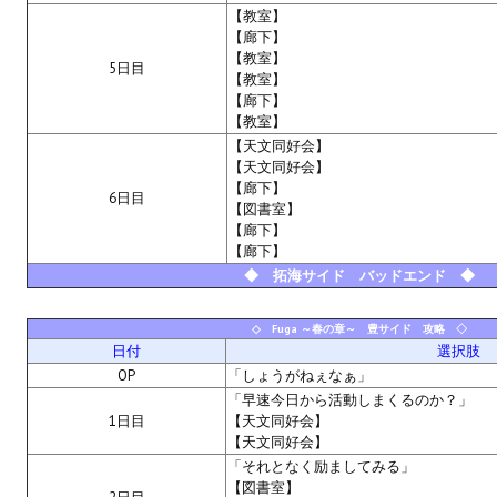
【教室】
PC Otome VN
【廊下】
【教室】
5日目
【教室】
Vita VN
【廊下】
【教室】
PSP VN
【天文同好会】
【天文同好会】
PS3 VN
【廊下】
6日目
【図書室】
PS2 VN
【廊下】
【廊下】
PS1 VN
◆ 拓海サイド バッドエンド ◆
PC FX VN
◇ Fuga ～春の章～ 豊サイド 攻略 ◇
日付
選択肢
Saturn VN
OP
「しょうがねぇなぁ」
「早速今日から活動しまくるのか？」
ストラテジーが必要なVN一覧 (List of VNs for which walkthrough ar
1日目
【天文同好会】
【天文同好会】
HD REMASTERS (FAN EDITION) (HDリマスター（ファン・エディション）)
「それとなく励ましてみる」
【図書室】