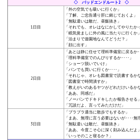
◇ バッドエンドルート2 ◇
Star Trek Voyager Elite Force Remaster Fan Edition
「外の空気でも吸いに行くか」
「了解、ご忠告通り肝に銘じておくよ」
Sacred Gold Remaster Fan Edition
「無駄遣いは敵だ、昼飯抜き」
1日目
「それでも、オレはなにかしてやりたか
Red Faction remaster Fan Edition
「眠気覚ましに外の風に当たりに行くか
「泊まりで遊園地なんてどうだ？」
Aliens versus Predator 1 Remaster Fan Edition
「顔に出す」
「あとは静に任せて理科準備室に戻るか
Age of Pirates: Caribbean Tales Remaster Fan Edition
「理科準備室でのんびりするか‥‥」
「ショーツ脱いでいけ」
Корсары 3 Сундук мертвеца Remaster Fan Edition
「パンでも買いに行くか‥‥」
「それじゃ、オレも図書室で読書するか
2日目
「図書室で時間潰すか」
Sea Dogs - City of Abandoned Ships Remaster Fan Edition
「教えがいのあるヤツがどれだけいるか
「ああ、同感だ」
Sea Dogs Remaster Fan Edition
「ノーパンでドキドキしたか報告させる
「冗談だよ、言ってみただけだ」
НОВОСТИ ПОРТАЛА
「ブラブラ適当に散歩でもするか」
「まあ、無理に言う必要はないが‥‥無
Новости
3日目
「無駄遣いは敵だ、昼飯抜き」
「ああ、今度こそ心に深く刻み込んだよ
「いっそのこと寝るか？」
Новости Архив