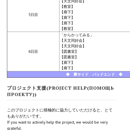
【天文同好会】
【教室】
【廊下】
5日目
【廊下】
【廊下】
【教室】
「からかってみる」
【天文同好会】
【天文同好会】
6日目
【図書室】
【図書室】
【廊下】
【廊下】
◆ 豊サイド バッドエンド ◆
プロジェクト支援(PROJECT HELP(ПОМОЩЬ
ПРОЕКТУ))
このプロジェクトに積極的に協力していただけると、とて
もありがたいです。
If you want to actively help the project, we would be very
grateful.