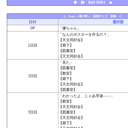
◆ 静 BAD END2 ◆
МОДЫ ДЛЯ ИГР
◇ Fuga ～春の章～ 拓海サイド 攻略 ◇
日付
選択肢
Патчи
OP
「優ちゃん」
Mass Effect 2
「なんのポスターを作るの？」
【天文同好会】
1日目
【廊下】
Mass Effect 3
【図書室】
【天文同好会】
Моды
「見た」
【図書室】
Divinity Original Sin Enhanced Edition
【教室】
2日目
【廊下】
Dragon Age: Origins
【天文同好会】
【図書室】
Dragon Age 2
「わかったよ、じゃあ早速――」
【教室】
Dragon Age: Inquisition
【天文同好会】
3日目
【図書室】
Fallout 3
【天文同好会】
【廊下】
GTA 5