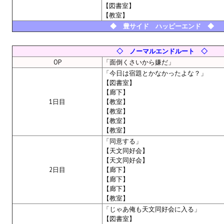
【図書室】
Nekopara Vol2 (Rus Version)
【教室】
◆ 豊サイド ハッピーエンド ◆
Nekopara Vol3 (Rus Version)
◇ ノーマルエンドルート ◇
OP
「面倒くさいから嫌だ」
「今日は宿題とかなかったよな？」
【図書室】
【廊下】
1日目
【教室】
【教室】
【教室】
【教室】
「同意する」
【天文同好会】
【天文同好会】
2日目
【廊下】
【廊下】
【廊下】
【教室】
「じゃあ俺も天文同好会に入る」
【図書室】