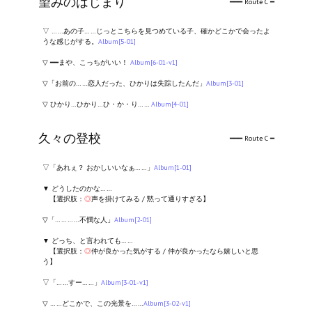
望みのはじまり
━━━ Route C ━
Nekopara Vol2 (Rus Version)
▽ ……あの子……じっとこちらを見つめている子、確かどこかで会ったよ
Nekopara Vol3 (Rus Version)
うな感じがする。
Album[5-01]
▽ ━━まや、こっちがいい！
Album[6-01-v1]
▽「お前の……恋人だった、ひかりは失踪したんだ」
Album[3-01]
▽ ひかり…ひかり…ひ・か・り……
Album[4-01]
久々の登校
━━━ Route C ━
▽「あれぇ？ おかしいいなぁ……」
Album[1-01]
▼ どうしたのかな……
【選択肢：
◎
声を掛けてみる / 黙って通りすぎる】
▽「…………不憫な人」
Album[2-01]
▼ どっち、と言われても……
【選択肢：
◎
仲が良かった気がする / 仲が良かったなら嬉しいと思
う】
▽「……すー……」
Album[3-01-v1]
▽ ……どこかで、この光景を……
Album[3-02-v1]