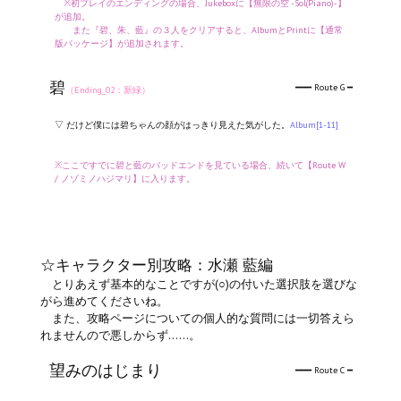
※初プレイのエンディングの場合、Jukeboxに【無限の空 -Sol(Piano)-】
が追加。
また『碧、朱、藍』の３人をクリアすると、AlbumとPrintに【通常
版パッケージ】が追加されます。
碧
━━━ Route G ━
（Ending_02：新緑）
▽ だけど僕には碧ちゃんの顔がはっきり見えた気がした。
Album[1-11]
※ここですでに碧と藍のバッドエンドを見ている場合、続いて【Route W
/ ノゾミノハジマリ】に入ります。
☆キャラクター別攻略：水瀬 藍編
とりあえず基本的なことですが(○)の付いた選択肢を選びな
がら進めてくださいね。
また、攻略ページについての個人的な質問には一切答えら
れませんので悪しからず……。
望みのはじまり
━━━ Route C ━