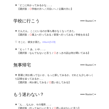
▼「どこに向かってみるかな……」
【選択肢：
◎
学校の方へ / 川沿いへ / 公園の方に】
学校に行こう
━━━ Route C ━
▼ だんだん、ここにいるのが落ち着かなくなってきた。
【選択肢：
◎
屋上へ行ってみる / 部室へ行ってみる / 学校を出る】
▽ そこに、彼女が居た。
Album[3-03]
▼「えっ！？ あ、いや……」
【選択肢：なんでもないと言う /
◎
さっきの話は何か聞いてみる】
無事帰宅
━━━ Route C ━
▼ 部屋に何か残ってないか、もっと探してみるか。それとも少しゆっく
り記憶を辿ってみるか……
【選択肢：何か探してみる /
◎
思い出してみる】
もう迷わない？
━━━ Route C ━
▼「ん……なんか、その場所……」
【選択肢：行ってみたいと言う /
◎
思い出せないと言う】