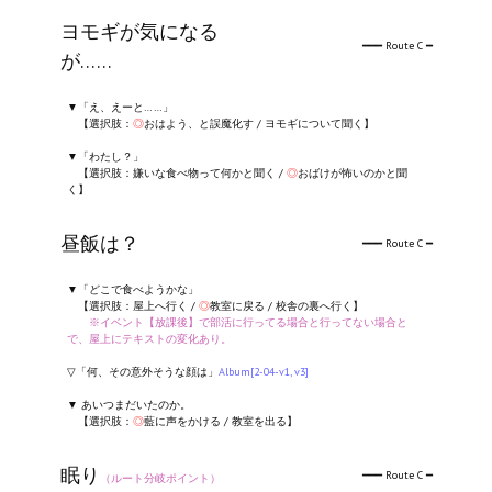
ヨモギが気になる
━━━ Route C ━
が……
▼「え、えーと……」
【選択肢：
◎
おはよう、と誤魔化す / ヨモギについて聞く】
▼「わたし？」
【選択肢：嫌いな食べ物って何かと聞く /
◎
おばけが怖いのかと聞
く】
昼飯は？
━━━ Route C ━
▼「どこで食べようかな」
【選択肢：屋上へ行く /
◎
教室に戻る / 校舎の裏へ行く】
※イベント【放課後】で部活に行ってる場合と行ってない場合と
で、屋上にテキストの変化あり。
▽「何、その意外そうな顔は」
Album[2-04-v1, v3]
▼ あいつまだいたのか。
【選択肢：
◎
藍に声をかける / 教室を出る】
眠り
━━━ Route C ━
（ルート分岐ポイント）