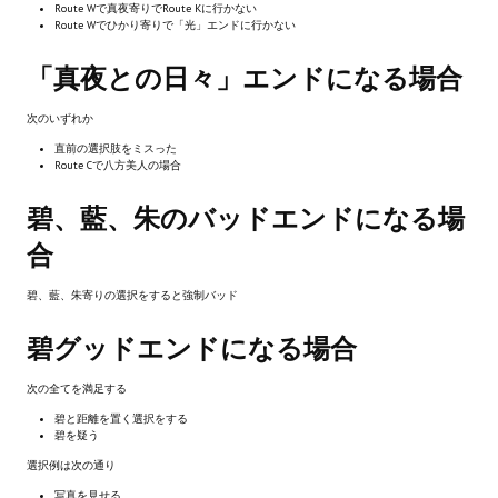
Route Wで真夜寄りでRoute Kに行かない
Star Trek Voyager Elite Force Remaster Fan Edition
Route Wでひかり寄りで「光」エンドに行かない
Sacred Gold Remaster Fan Edition
「真夜との日々」エンドになる場合
Red Faction remaster Fan Edition
次のいずれか
直前の選択肢をミスった
Aliens versus Predator 1 Remaster Fan Edition
Route Cで八方美人の場合
Age of Pirates: Caribbean Tales Remaster Fan Edition
碧、藍、朱のバッドエンドになる場
Корсары 3 Сундук мертвеца Remaster Fan Edition
合
Sea Dogs - City of Abandoned Ships Remaster Fan Edition
碧、藍、朱寄りの選択をすると強制バッド
Sea Dogs Remaster Fan Edition
碧グッドエンドになる場合
НОВОСТИ ПОРТАЛА
次の全てを満足する
碧と距離を置く選択をする
碧を疑う
Новости
選択例は次の通り
Новости Архив
写真を見せる