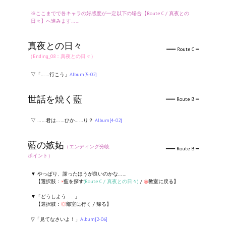
※ここまでで各キャラの好感度が一定以下の場合【Route C / 真夜との
日々】へ進みます……
真夜との日々
━━━ Route C ━
（Ending_08：真夜との日々）
▽「……行こう」
Album[5-02]
世話を焼く藍
━━━ Route B ━
▽ ……君は……ひか……り？
Album[4-02]
藍の嫉妬
（エンディング分岐
━━━ Route B ━
ポイント）
▼ やっぱり、謝ったほうが良いのかな……
【選択肢：
×
藍を探す
(Route C / 真夜との日々)
/
◎
教室に戻る】
▼「どうしよう……」
【選択肢：
◎
部室に行く / 帰る】
▽「見てなさいよ！」
Album[2-06]