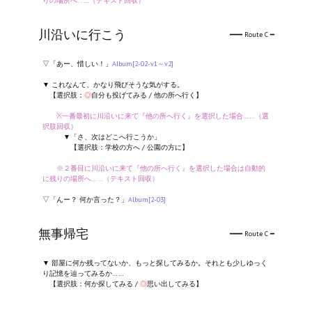
りの場所へ……（テキスト回収）
川沿いに行こう
━━━ Route C ━
▽「あー、惜しい！」
Album[2-02-v1～v2]
▼ これなんて、かなり飛びそうな気がする。
【選択肢：
◎
自分も投げてみる / 他の所へ行く】
※一番最初に川沿いに来て『他の所へ行く』を選択した場合……（選
択肢回収）
▼「さ、次はどこへ行こうか」
【選択肢：学校の方へ / 公園の方に】
※２番目に川沿いに来て『他の所へ行く』を選択した場合は自動的
に残りの場所へ……（テキスト回収）
▽「んー？ 何か言った？」
Album[2-03]
無事帰宅
━━━ Route C ━
▼ 部屋に何か残ってないか、もっと探してみるか。それとも少しゆっく
り記憶を辿ってみるか……
【選択肢：何か探してみる /
◎
思い出してみる】