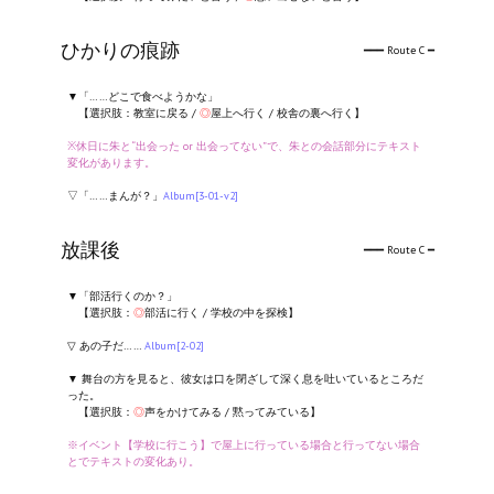
ひかりの痕跡
━━━ Route C ━
▼「……どこで食べようかな」
【選択肢：教室に戻る /
◎
屋上へ行く / 校舎の裏へ行く】
※休日に朱と“出会った or 出会ってない”で、朱との会話部分にテキスト
変化があります。
▽「……まんが？」
Album[3-01-v2]
放課後
━━━ Route C ━
▼「部活行くのか？」
【選択肢：
◎
部活に行く / 学校の中を探検】
▽ あの子だ……
Album[2-02]
▼ 舞台の方を見ると、彼女は口を閉ざして深く息を吐いているところだ
った。
【選択肢：
◎
声をかけてみる / 黙ってみている】
※イベント【学校に行こう】で屋上に行っている場合と行ってない場合
とでテキストの変化あり。