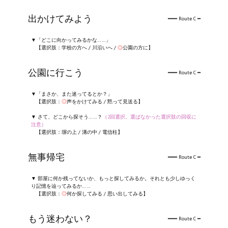
出かけてみよう
━━━ Route C ━
▼「どこに向かってみるかな……」
【選択肢：学校の方へ / 川沿いへ /
◎
公園の方に】
公園に行こう
━━━ Route C ━
▼「まさか、また迷ってるとか？」
【選択肢：
◎
声をかけてみる / 黙って見送る】
▼ さて、どこから探そう……？
（2回選択。選ばなかった選択肢の回収に
注意）
【選択肢：塀の上 / 溝の中 / 電信柱】
無事帰宅
━━━ Route C ━
▼ 部屋に何か残ってないか、もっと探してみるか。それとも少しゆっく
り記憶を辿ってみるか……
【選択肢：
◎
何か探してみる / 思い出してみる】
もう迷わない？
━━━ Route C ━