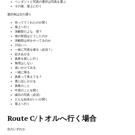
ペンダントと写真の選択は写真を選ぶ
Wedding Wear CBBE SSE BodySlide (with Physics)
その後、屋上に行く
選択例は次の通り
Работы Тестера 55
待っててくれたのか聞く
屋上へ行く
Наёмный оборотень
演劇部だよな、僕？
他の部員はどうしたのか
演劇部は何をやってるのか
Небесный воин
川沿いへ
一緒に写真を撮る（必須？）
Немного героев меча и магии
起きあがる
真夜を探しに行く
無理はしない
Расширенная версия Х3
追いかけてみる
一緒に帰る
真夜って覚えてる？
REBalance
透に話しかける
真夜のこと
Работы Kuroneko
中原のことを聞く
縁日の写真（必須）
どんな結末がいいか聞く
Doom 3 Remaster Fan Edition
屋上へ行く
X2 - The Threat Remaster Fan Edition
Route C/トオルへ行く場合
Quake III Arena Remaster Fan Edition
次のいずれか