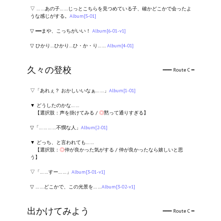
▽ ……あの子……じっとこちらを見つめている子、確かどこかで会ったよ
うな感じがする。
Album[5-01]
▽ ━━まや、こっちがいい！
Album[6-01-v1]
▽ ひかり…ひかり…ひ・か・り……
Album[4-01]
久々の登校
━━━ Route C ━
▽「あれぇ？ おかしいいなぁ……」
Album[1-01]
▼ どうしたのかな……
【選択肢：声を掛けてみる /
◎
黙って通りすぎる】
▽「…………不憫な人」
Album[2-01]
▼ どっち、と言われても……
【選択肢：
◎
仲が良かった気がする / 仲が良かったなら嬉しいと思
う】
▽「……すー……」
Album[3-01-v1]
▽ ……どこかで、この光景を……
Album[3-02-v1]
出かけてみよう
━━━ Route C ━