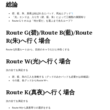
総論
Новый ГГ
碧、藍、朱、真夜は結ばれるとバッド、死ぬとグッド
*1
Моды группы
「光」エンドは、入り方（碧、藍、朱）によって三種類の展開有り
Route C/トオルは「何か変だ」を選ぶまで永久ループ？
Теневой кардинал для Скайрима
Route G(碧)/Route B(藍)/Route
Работы Alexandra10
R(朱)へ行く場合
Kitana HGEC
Route C(共通ルート)から、目的のキャラだけと仲良くする
Apella CBBE SSE BodySlide (with Physics)
Route W(光)へ行く場合
Apella 2.0 CBBE SSE BodySlide (with Physics)
次の全てを満足する
Kitana CBBE SSE BodySlide (with Physics)
碧、藍、朱の三人を攻略する（グッドのみかバッドも必要かは未確認）
その後、各グッドからRoute Wへ
Nekomimi
Route K(真夜)へ行く場合
New Light Skyrim SE
次の全てを満足する
SB Corset Armor CBBE SSE BodySlide (with Physics)
Route Wから真夜寄りの選択をする