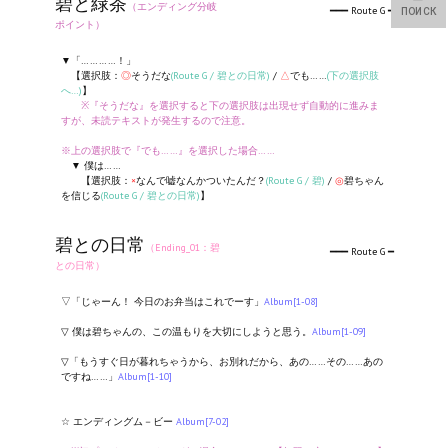
碧と緑茶
（エンディング分岐
━━━ Route G ━
ПОИСК
ポイント）
▼「…………！」
【選択肢：
◎
そうだな
(Route G / 碧との日常)
/
△
でも……
(下の選択肢
へ…)
】
※『そうだな』を選択すると下の選択肢は出現せず自動的に進みま
すが、未読テキストが発生するので注意。
※上の選択肢で『でも……』を選択した場合……
▼ 僕は……
【選択肢：
×
なんで嘘なんかついたんだ？
(Route G / 碧)
/
◎
碧ちゃん
を信じる
(Route G / 碧との日常)
】
碧との日常
（Ending_01：碧
━━━ Route G ━
との日常）
▽「じゃーん！ 今日のお弁当はこれでーす」
Album[1-08]
▽ 僕は碧ちゃんの、この温もりを大切にしようと思う。
Album[1-09]
▽「もうすぐ日が暮れちゃうから、お別れだから、あの……その……あの
ですね……」
Album[1-10]
☆ エンディングム－ビー
Album[7-02]