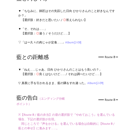
▼「
ちなみに、師匠はその失踪した日向 ひかりさんのこと好きなんです
か？」
【選択肢：好きだと思いたい /
◎
答えられない】
▼「そ、それは……」
【選択肢：
◎
違う / そうだけど……】
▽「はー久々の肉じゃが定食……」
Album[2-08]
藍との距離感
━━━ Route B ━
▼「ねえ……じゃあ、日向 ひかりさんのことはもう良いの？」
【選択肢：
◎
良くはないけど…… / それは調べたいけど……】
▽ 真夜に手を引かれるまま、藍の隣をすれ違った。
Album[2-09]
藍の告白
（エンディング分岐
━━━ Route B ━
ポイント）
※【Route B / 藍の弁当】の昼の選択肢で『やめておこう』を選んでいる
場合、下記の選択肢が出現。
同じところで『声をかける』を選んでいる場合は自動的に【Route B /
藍との幸せ】に進みます……。