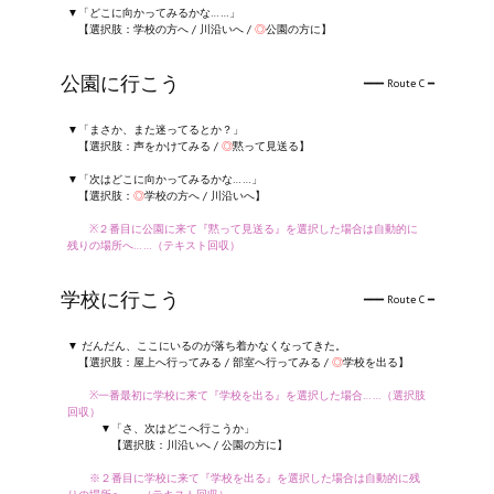
▼「どこに向かってみるかな……」
【選択肢：学校の方へ / 川沿いへ /
◎
公園の方に】
公園に行こう
━━━ Route C ━
▼「まさか、また迷ってるとか？」
【選択肢：声をかけてみる /
◎
黙って見送る】
▼「次はどこに向かってみるかな……」
【選択肢：
◎
学校の方へ / 川沿いへ】
※２番目に公園に来て『黙って見送る』を選択した場合は自動的に
残りの場所へ……（テキスト回収）
学校に行こう
━━━ Route C ━
▼ だんだん、ここにいるのが落ち着かなくなってきた。
【選択肢：屋上へ行ってみる / 部室へ行ってみる /
◎
学校を出る】
※一番最初に学校に来て『学校を出る』を選択した場合……（選択肢
回収）
▼「さ、次はどこへ行こうか」
【選択肢：川沿いへ / 公園の方に】
※２番目に学校に来て『学校を出る』を選択した場合は自動的に残