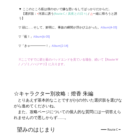
▼ ここのところ藍は僕のせいで嫌な思いをしてばっかりだからだ。
【選択肢：
×
河原に誘う
(Route C / 真夜との日々)
/
△
一緒に帰ろうと誘
う】
▽ 頭に……そして、鮮明に、事故の瞬間が浮かび上がった。
Album[4-03]
▽「藍！」
Album[6-05]
▽「きゃ━━━━━！」
Album[2-14]
※ここですでに碧と藍のバッドエンドを見ている場合、続いて【Route W
/ ノゾミノハジマリ】に入ります。
☆キャラクター別攻略：燈香 朱編
とりあえず基本的なことですが(○)の付いた選択肢を選びな
がら進めてくださいね。
また、攻略ページについての個人的な質問には一切答えら
れませんので悪しからず……。
望みのはじまり
━━━ Route C ━