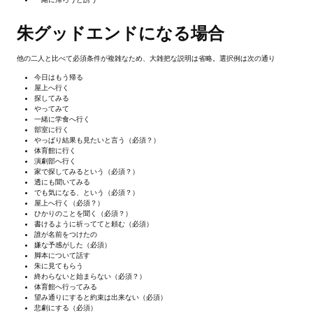
Kingdoms of Amalur: Reckoning
朱グッドエンドになる場合
Mass Effect Andromeda
他の二人と比べて必須条件が複雑なため、大雑把な説明は省略。選択例は次の通り
今日はもう帰る
Neverwinter Nights 1
屋上へ行く
探してみる
やってみて
Sacred Ice & Blood
一緒に学食へ行く
部室に行く
やっぱり結果も見たいと言う（必須？）
Sims 3
体育館に行く
演劇部へ行く
Sims 4
家で探してみるという（必須？）
透にも聞いてみる
でも気になる、という（必須？）
Star Wars Jedi Knight: Dark Force II
屋上へ行く（必須？）
ひかりのことを聞く（必須？）
書けるように祈っててと頼む（必須）
Star Wars Knights of the Old Republic 1
誰が名前をつけたの
嫌な予感がした（必須）
Star Wars Knights of the Old Republic 2
脚本について話す
朱に見てもらう
終わらないと始まらない（必須？）
Titan Quest Immortal Throne
体育館へ行ってみる
望み通りにすると約束は出来ない（必須）
悲劇にする（必須）