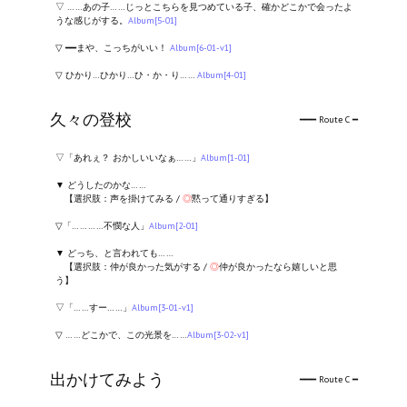
▽ ……あの子……じっとこちらを見つめている子、確かどこかで会ったよ
うな感じがする。
Album[5-01]
▽ ━━まや、こっちがいい！
Album[6-01-v1]
▽ ひかり…ひかり…ひ・か・り……
Album[4-01]
久々の登校
━━━ Route C ━
▽「あれぇ？ おかしいいなぁ……」
Album[1-01]
▼ どうしたのかな……
【選択肢：声を掛けてみる /
◎
黙って通りすぎる】
▽「…………不憫な人」
Album[2-01]
▼ どっち、と言われても……
【選択肢：仲が良かった気がする /
◎
仲が良かったなら嬉しいと思
う】
▽「……すー……」
Album[3-01-v1]
▽ ……どこかで、この光景を……
Album[3-02-v1]
出かけてみよう
━━━ Route C ━