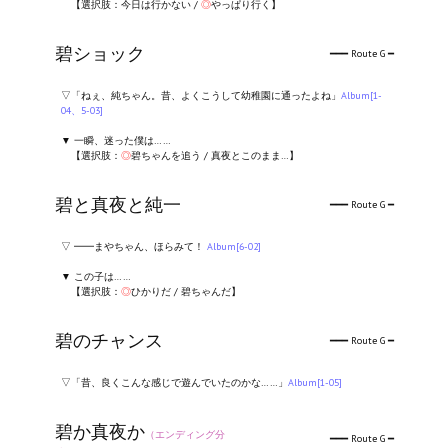
【選択肢：今日は行かない /
◎
やっぱり行く】
碧ショック
━━━ Route G ━
▽「ねぇ、純ちゃん。昔、よくこうして幼稚園に通ったよね」
Album[1-
04、5-03]
▼ 一瞬、迷った僕は……
【選択肢：
◎
碧ちゃんを追う / 真夜とこのまま…】
碧と真夜と純一
━━━ Route G ━
▽ ━━まやちゃん、ほらみて！
Album[6-02]
▼ この子は……
【選択肢：
◎
ひかりだ / 碧ちゃんだ】
碧のチャンス
━━━ Route G ━
▽「昔、良くこんな感じで遊んでいたのかな……」
Album[1-05]
碧か真夜か
（エンディング分
━━━ Route G ━