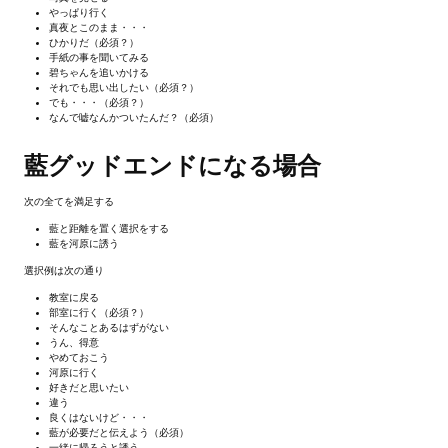
やっぱり行く
真夜とこのまま・・・
МОДЫ ДЛЯ ИГР
ひかりだ（必須？）
手紙の事を聞いてみる
碧ちゃんを追いかける
Патчи
それでも思い出したい（必須？）
でも・・・（必須？）
なんで嘘なんかついたんだ？（必須）
Mass Effect 2
藍グッドエンドになる場合
Mass Effect 3
Моды
次の全てを満足する
藍と距離を置く選択をする
Divinity Original Sin Enhanced Edition
藍を河原に誘う
選択例は次の通り
Dragon Age: Origins
教室に戻る
部室に行く（必須？）
Dragon Age 2
そんなことあるはずがない
うん、得意
やめておこう
Dragon Age: Inquisition
河原に行く
好きだと思いたい
違う
Fallout 3
良くはないけど・・・
藍が必要だと伝えよう（必須）
GTA 5
一緒に帰ろうと誘う