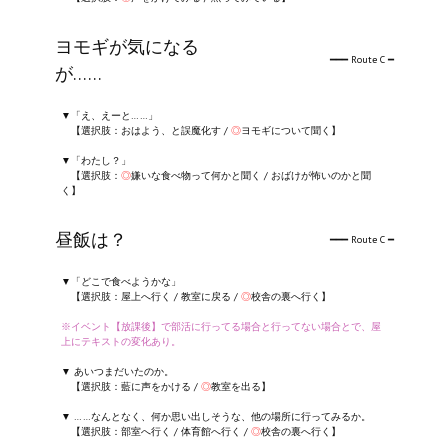
ヨモギが気になる
━━━ Route C ━
が……
▼「え、えーと……」
【選択肢：おはよう、と誤魔化す /
◎
ヨモギについて聞く】
▼「わたし？」
【選択肢：
◎
嫌いな食べ物って何かと聞く / おばけが怖いのかと聞
く】
昼飯は？
━━━ Route C ━
▼「どこで食べようかな」
【選択肢：屋上へ行く / 教室に戻る /
◎
校舎の裏へ行く】
※イベント【放課後】で部活に行ってる場合と行ってない場合とで、屋
上にテキストの変化あり。
▼ あいつまだいたのか。
【選択肢：藍に声をかける /
◎
教室を出る】
▼ ……なんとなく、何か思い出しそうな、他の場所に行ってみるか。
【選択肢：部室へ行く / 体育館へ行く /
◎
校舎の裏へ行く】