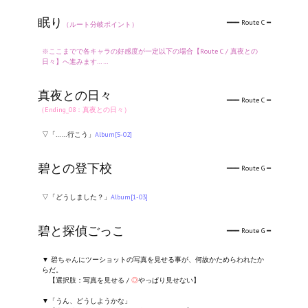
眠り
━━━ Route C ━
（ルート分岐ポイント）
※ここまでで各キャラの好感度が一定以下の場合【Route C / 真夜との
日々】へ進みます……
真夜との日々
━━━ Route C ━
（Ending_08：真夜との日々）
▽「……行こう」
Album[5-02]
碧との登下校
━━━ Route G ━
▽「どうしました？」
Album[1-03]
碧と探偵ごっこ
━━━ Route G ━
▼ 碧ちゃんにツーショットの写真を見せる事が、何故かためらわれたか
らだ。
【選択肢：写真を見せる /
◎
やっぱり見せない】
▼「うん、どうしようかな」