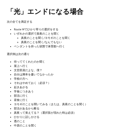
Ведьмак 1
「光」エンドになる場合
Ведьмак 2
次の全てを満足する
Ведьмак 3
Route Wでひかり寄りの選択をする
いずれかの選択で真夜のことを聞く
ЦИФРОВЫЕ КОМИКСЫ
真夜のことを聞く/ヨモギのことを聞く
真夜のことを聞く/なんでもない
ペンダントを持った状態で体育館へ行く
EURO comics
選択例は次の通り
Manga List
待っててくれたのか聞く
屋上へ行く
文芸部員だよな、僕？
USA comics
自分は脚本を書いてなかったか
学校の方へ
それはやめておく（必須？）
ЧС
起きあがる
学食につきあう
部活に行く
WALKTHROUGH VN
昼食に行く
ヨモギのことを聞いてみる（または、真夜のことを聞く）
部活があるから断る
PC 18+
真夜って覚えてる？（選択肢が現れた時は必須）
ひかりに話しかける
透のこと
PC 12-17
中原のことを聞く