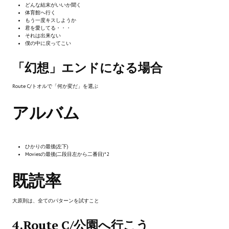
どんな結末がいいか聞く
体育館へ行く
PC Otome VN
もう一度キスしようか
君を愛してる・・・
それは出来ない
Vita VN
僕の中に戻ってこい
PSP VN
「幻想」エンドになる場合
PS3 VN
Route C/トオルで「何か変だ」を選ぶ
PS2 VN
アルバム
PS1 VN
PC FX VN
ひかりの最後(左下)
Moviesの最後(二段目左から二番目)
*2
Saturn VN
既読率
ストラテジーが必要なVN一覧 (List of VNs for which walkthrough ar
大原則は、全てのパターンを試すこと
HD REMASTERS (FAN EDITION) (HDリマスター（ファン・エディション）)
4.Route C/公園へ行こう