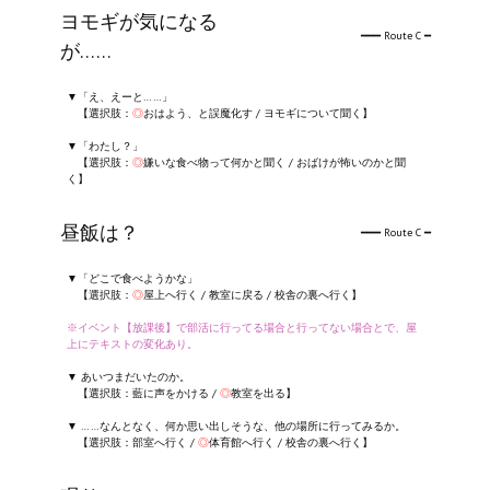
ヨモギが気になる
━━━ Route C ━
が……
▼「え、えーと……」
【選択肢：
◎
おはよう、と誤魔化す / ヨモギについて聞く】
▼「わたし？」
【選択肢：
◎
嫌いな食べ物って何かと聞く / おばけが怖いのかと聞
く】
昼飯は？
━━━ Route C ━
▼「どこで食べようかな」
【選択肢：
◎
屋上へ行く / 教室に戻る / 校舎の裏へ行く】
※イベント【放課後】で部活に行ってる場合と行ってない場合とで、屋
上にテキストの変化あり。
▼ あいつまだいたのか。
【選択肢：藍に声をかける /
◎
教室を出る】
▼ ……なんとなく、何か思い出しそうな、他の場所に行ってみるか。
【選択肢：部室へ行く /
◎
体育館へ行く / 校舎の裏へ行く】