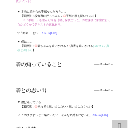
岐ポイント）
▼ 本当に誰からの手紙なんだろう……
【選択肢：校舎裏に行ってみる /
◎
手紙の事を聞いてみる】
※『手紙…』を選んだ場合【碧と探偵ごっこ】の放課後に部室に行っ
たかどうかでテキストの変化あり。
▽「約束……は？」
Album[1-06]
▼ 僕は……
【選択肢：
◎
碧ちゃんを追いかける /
×
真夜を追いかける
(Route C / 真
夜との日々)
】
碧の知っていること
━━━ Route G ━
碧との思い出
━━━ Route G ━
▼ 僕は迷っている……
【選択肢：
◎
それでも思い出したい / 思い出したくない】
▽ このままずっと一緒にいたい、そんな気持ちになった。
Album[1-07]