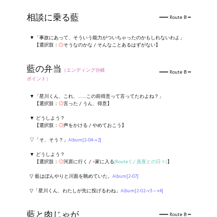
相談に乗る藍
━━━ Route B ━
▼「事故にあって、そういう能力がついちゃったのかもしれないわよ」
【選択肢：
◎
そうなのかな / そんなことあるはずがない】
藍の弁当
（エンディング分岐
━━━ Route B ━
ポイント）
▼「星川くん、これ、……この前得意って言ってたわよね？」
【選択肢：
◎
言った / うん、得意】
▼ どうしよう？
【選択肢：
◎
声をかける / やめておこう】
▽「そ、そう？」
Album[2-04-v2]
▼ どうしよう？
【選択肢：
◎
河原に行く /
×
家に入る
(Route C / 真夜との日々)
】
▽ 藍はぼんやりと川面を眺めていた。
Album[2-07]
▽「星川くん、わたしが先に投げるわね」
Album[2-02-v3～v4]
藍と肉じゃが
━━━ Route B ━