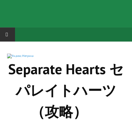
HOME
Separate Hearts セ
ГРУППА "КАРЛ ВЕЛИКИЙ"
Завершённые проекты
パレイトハーツ
Русская биржа
Теневой кардинал для Обливиона
（攻略）
Aliens vs Predator 2 (Русские субтитры)
Dungeon Siege 2 Legendary Mod (Русские субтитры)