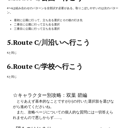
Doom 3 Remaster Fan Edition
4〜6は組み合わせのパターンを全部試す必要がある。取りこぼしやすいのは次のパター
ン。
X2 - The Threat Remaster Fan Edition
最初に公園に行って、立ち去る選択とその後の行き先
Quake III Arena Remaster Fan Edition
二番目に公園に行って立ち去る選択
三番目に公園に行って立ち去る選択
Star Trek Voyager Elite Force Remaster Fan Edition
5.Route C/川沿いへ行こう
Sacred Gold Remaster Fan Edition
4と同じ
Aliens versus Predator 1 Remaster Fan Edition
6.Route C/学校へ行こう
Aliens versus Predator 2 Remaster Fan Edition
4と同じ
Age of Pirates: Caribbean Tales Remaster Fan Edition
☆キャラクター別攻略：双葉 碧編
Sea Dogs - City of Abandoned Ships Remaster Fan Edition
とりあえず基本的なことですが(○)の付いた選択肢を選びな
がら進めてくださいね。
Sea Dogs Remaster Fan Edition
また、攻略ページについての個人的な質問には一切答えら
れませんので悪しからず……。
NEKOPARA