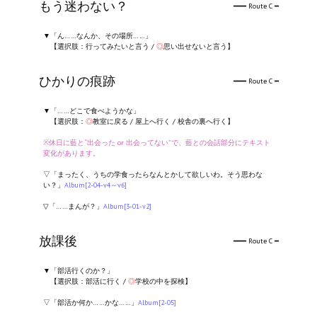
もう迷わない？
━━━ Route C ━
▼「ん……なんか、その場所……」
【選択肢：行ってみたいと言う /
◎
思い出せないと言う】
ひかりの痕跡
━━━ Route C ━
▼「……どこで食べようかな」
【選択肢：
◎
教室に戻る / 屋上へ行く / 校舎の裏へ行く】
※休日に藍と“出会った or 出会ってない”で、藍との会話部分にテキスト
変化があります。
▽「まったく、うちの学食ったらなんとかして欲しいわ。そう思わな
い？」
Album[2-04-v4～v6]
▽「……まんが？」
Album[3-01-v2]
放課後
━━━ Route C ━
▼「部活行くのか？」
【選択肢：部活に行く /
◎
学校の中を探検】
▽「部活か何か……かな……」
Album[2-05]