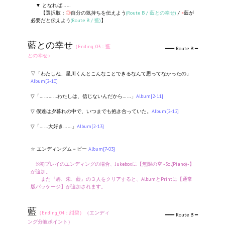
▼ となれば……
【選択肢：
◎
自分の気持ちを伝えよう
(Route B / 藍との幸せ)
/
×
藍が
必要だと伝えよう
(Route B / 藍)
】
藍との幸せ
（Ending_03：藍
━━━ Route B ━
との幸せ）
▽「わたしね、星川くんとこんなことできるなんて思ってなかったの」
Album[2-10]
▽「…………わたしは、信じないんだから……」
Album[2-11]
▽ 僕達は夕暮れの中で、いつまでも抱き合っていた。
Album[2-12]
▽「……大好き……」
Album[2-13]
☆ エンディングム－ビー
Album[7-03]
※初プレイのエンディングの場合、Jukeboxに【無限の空 -Sol(Piano)-】
が追加。
また『碧、朱、藍』の３人をクリアすると、AlbumとPrintに【通常
版パッケージ】が追加されます。
藍
（Ending_04：紺碧）
（エンディ
━━━ Route B ━
ング分岐ポイント）