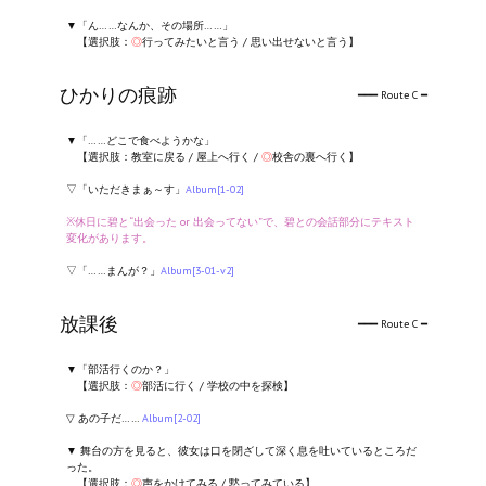
▼「ん……なんか、その場所……」
【選択肢：
◎
行ってみたいと言う / 思い出せないと言う】
ひかりの痕跡
━━━ Route C ━
▼「……どこで食べようかな」
【選択肢：教室に戻る / 屋上へ行く /
◎
校舎の裏へ行く】
▽「いただきまぁ～す」
Album[1-02]
※休日に碧と“出会った or 出会ってない”で、碧との会話部分にテキスト
変化があります。
▽「……まんが？」
Album[3-01-v2]
放課後
━━━ Route C ━
▼「部活行くのか？」
【選択肢：
◎
部活に行く / 学校の中を探検】
▽ あの子だ……
Album[2-02]
▼ 舞台の方を見ると、彼女は口を閉ざして深く息を吐いているところだ
った。
【選択肢：
◎
声をかけてみる / 黙ってみている】