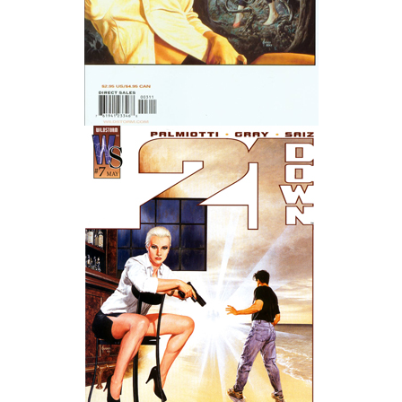
Wedding Wear CBBE SSE BodySlide (with Physics)
Работы Тестера 55
Наёмный оборотень
Небесный воин
Немного героев меча и магии
Расширенная версия Х3
REBalance
Работы Kuroneko
Doom 3 Remaster Fan Edition
X2 - The Threat Remaster Fan Edition
Quake III Arena Remaster Fan Edition