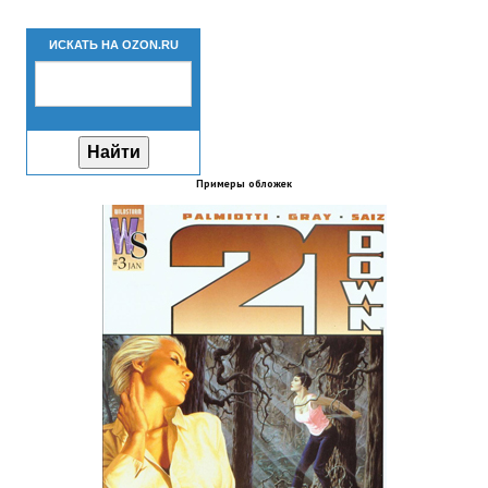
Новый ГГ
ИСКАТЬ НА OZON.RU
Моды группы
Теневой кардинал для Скайрима
Работы Alexandra10
Примеры обложек
Kitana HGEC
Apella CBBE SSE BodySlide (with Physics)
Apella 2.0 CBBE SSE BodySlide (with Physics)
Kitana CBBE SSE BodySlide (with Physics)
Nekomimi
New Light Skyrim SE
SB Corset Armor CBBE SSE BodySlide (with Physics)