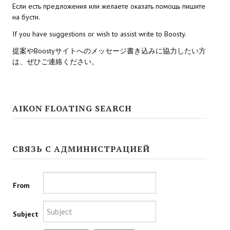
Если есть предложения или желаете оказать помощь пишите
на бусти.
Kingdoms of Amalur: Reckoning
If you have suggestions or wish to assist write to Boosty.
Mass Effect Andromeda
提案やBoostyサイトへのメッセージ書き込みに協力したい方
は、ぜひご連絡ください。
Neverwinter Nights 1
Sacred Ice & Blood
Sims 3
AIKON FLOATING SEARCH
Sims 4
Star Wars Jedi Knight: Dark Force II
СВЯЗЬ С АДМИНИСТРАЦИЕЙ
Star Wars Knights of the Old Republic 1
From
Star Wars Knights of the Old Republic 2
Titan Quest Immortal Throne
Subject