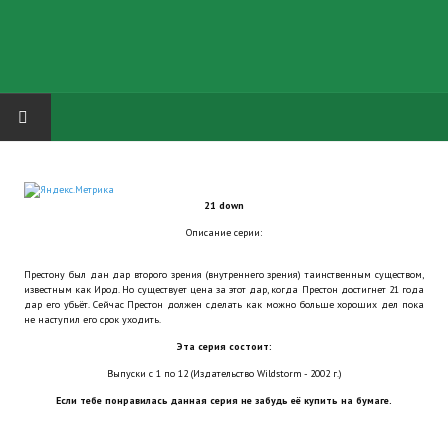
HOME
21 down
ГРУППА "КАРЛ ВЕЛИКИЙ"
Описание серии:
Завершённые проекты
Престону был дан дар второго зрения (внутреннего зрения) таинственным существом,
известным как Ирод. Но существует цена за этот дар, когда Престон достигнет 21 года
Русская биржа
дар его убьёт. Сейчас Престон должен сделать как можно больше хороших дел пока
не наступил его срок уходить.
Теневой кардинал для Обливиона
Эта серия состоит:
Выпуски с 1 по 12 (Издательство Wildstorm - 2002 г.)
Aliens vs Predator 2 (Русские субтитры)
Если тебе понравилась данная серия не забудь её купить на бумаге.
Dungeon Siege 2 Legendary Mod (Русские субтитры)