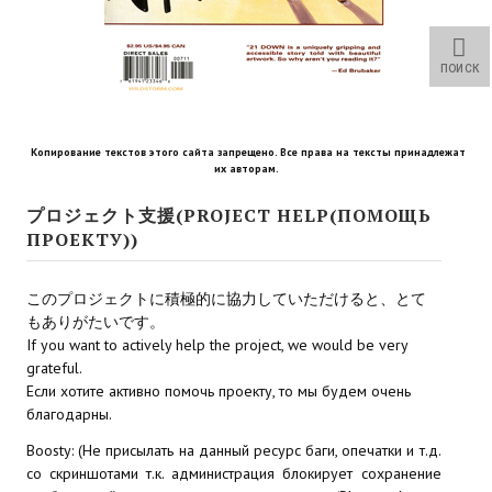
Star Trek Voyager Elite Force Remaster Fan Edition
Sacred Gold Remaster Fan Edition
ПОИСК
Red Faction remaster Fan Edition
Aliens versus Predator 1 Remaster Fan Edition
Копирование текстов этого сайта запрещено. Все права на тексты принадлежат
их авторам.
Age of Pirates: Caribbean Tales Remaster Fan Edition
プロジェクト支援(PROJECT HELP(ПОМОЩЬ
ПРОЕКТУ))
Корсары 3 Сундук мертвеца Remaster Fan Edition
Sea Dogs - City of Abandoned Ships Remaster Fan Edition
このプロジェクトに積極的に協力していただけると、とて
もありがたいです。
Sea Dogs Remaster Fan Edition
If you want to actively help the project, we would be very
grateful.
НОВОСТИ ПОРТАЛА
Если хотите активно помочь проекту, то мы будем очень
благодарны.
Новости
Boosty: (Не присылать на данный ресурс баги, опечатки и т.д.
со скриншотами т.к. администрация блокирует сохранение
Новости Архив