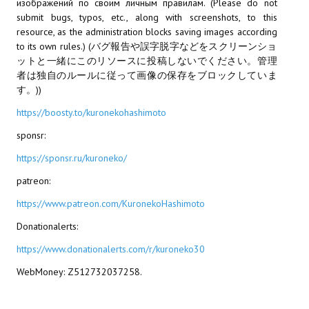
изображений по своим личным правилам. (Please do not
submit bugs, typos, etc., along with screenshots, to this
МОДЫ ДЛЯ ИГР
resource, as the administration blocks saving images according
to its own rules.) (バグ報告や誤字脱字などをスクリーンショ
Патчи
ットと一緒にこのリソースに投稿しないでください。管理
者は独自のルールに従って画像の保存をブロックしていま
Mass Effect 2
す。))
Mass Effect 3
https://boosty.to/kuronekohashimoto
sponsr:
Моды
https://sponsr.ru/kuroneko/
Divinity Original Sin Enhanced Edition
patreon:
Dragon Age: Origins
https://www.patreon.com/KuronekoHashimoto
Dragon Age 2
Donationalerts:
https://www.donationalerts.com/r/kuroneko30
Dragon Age: Inquisition
WebMoney: Z512732037258.
Fallout 3
GTA 5