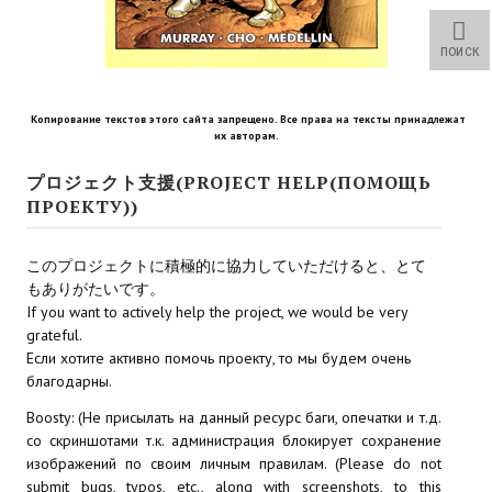
Star Trek Voyager Elite Force Remaster Fan Edition
ПОИСК
Sacred Gold Remaster Fan Edition
Red Faction remaster Fan Edition
Копирование текстов этого сайта запрещено. Все права на тексты принадлежат
их авторам.
Aliens versus Predator 1 Remaster Fan Edition
プロジェクト支援(PROJECT HELP(ПОМОЩЬ
Age of Pirates: Caribbean Tales Remaster Fan Edition
ПРОЕКТУ))
Корсары 3 Сундук мертвеца Remaster Fan Edition
このプロジェクトに積極的に協力していただけると、とて
Sea Dogs - City of Abandoned Ships Remaster Fan Edition
もありがたいです。
If you want to actively help the project, we would be very
Sea Dogs Remaster Fan Edition
grateful.
Если хотите активно помочь проекту, то мы будем очень
благодарны.
НОВОСТИ ПОРТАЛА
Boosty: (Не присылать на данный ресурс баги, опечатки и т.д.
Новости
со скриншотами т.к. администрация блокирует сохранение
изображений по своим личным правилам. (Please do not
Новости Архив
submit bugs, typos, etc., along with screenshots, to this