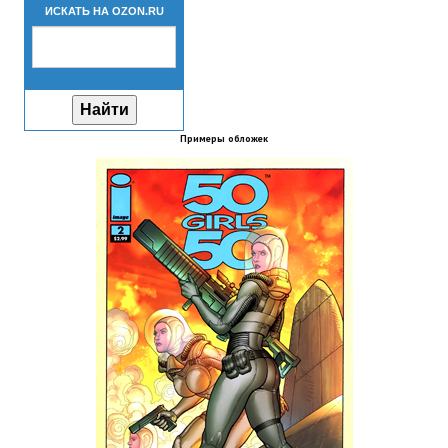
ИСКАТЬ НА OZON.RU
Новый ГГ
Моды группы
Теневой кардинал для Скайрима
Работы Alexandra10
Примеры обложек
Kitana HGEC
Apella CBBE SSE BodySlide (with Physics)
Apella 2.0 CBBE SSE BodySlide (with Physics)
Kitana CBBE SSE BodySlide (with Physics)
Nekomimi
New Light Skyrim SE
SB Corset Armor CBBE SSE BodySlide (with Physics)