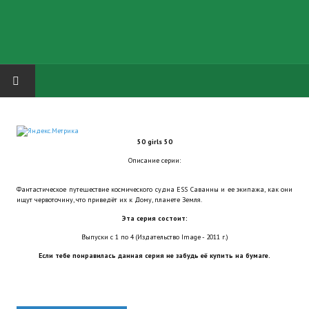
HOME
50 girls 50
ГРУППА "КАРЛ ВЕЛИКИЙ"
Описание серии:
Завершённые проекты
Фантастическое путешествие космического судна ESS Саванны и ее экипажа, как они
ищут червоточину, что приведёт их к Дому, планете Земля.
Русская биржа
Эта серия состоит:
Теневой кардинал для Обливиона
Выпуски с 1 по 4 (Издательство Image - 2011 г.)
Если тебе понравилась данная серия не забудь её купить на бумаге.
Aliens vs Predator 2 (Русские субтитры)
Dungeon Siege 2 Legendary Mod (Русские субтитры)