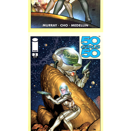
Wedding Wear CBBE SSE BodySlide (with Physics)
Работы Тестера 55
Наёмный оборотень
Небесный воин
Немного героев меча и магии
Расширенная версия Х3
REBalance
Работы Kuroneko
Doom 3 Remaster Fan Edition
X2 - The Threat Remaster Fan Edition
Quake III Arena Remaster Fan Edition