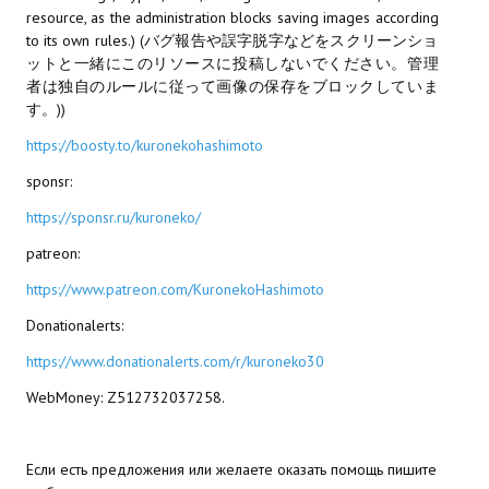
resource, as the administration blocks saving images according
МОДЫ ДЛЯ ИГР
to its own rules.) (バグ報告や誤字脱字などをスクリーンショ
ットと一緒にこのリソースに投稿しないでください。管理
者は独自のルールに従って画像の保存をブロックしていま
Патчи
す。))
Mass Effect 2
https://boosty.to/kuronekohashimoto
Mass Effect 3
sponsr:
https://sponsr.ru/kuroneko/
Моды
patreon:
Divinity Original Sin Enhanced Edition
https://www.patreon.com/KuronekoHashimoto
Dragon Age: Origins
Donationalerts:
Dragon Age 2
https://www.donationalerts.com/r/kuroneko30
WebMoney: Z512732037258.
Dragon Age: Inquisition
Fallout 3
Если есть предложения или желаете оказать помощь пишите
GTA 5