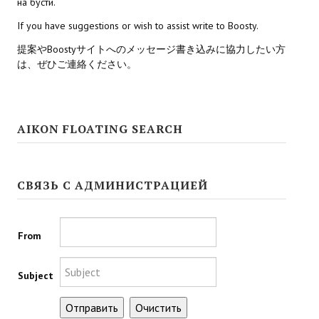
на бусти.
If you have suggestions or wish to assist write to Boosty.
Kingdoms of Amalur: Reckoning
提案やBoostyサイトへのメッセージ書き込みに協力したい方
Mass Effect Andromeda
は、ぜひご連絡ください。
Neverwinter Nights 1
Sacred Ice & Blood
AIKON FLOATING SEARCH
Sims 3
Sims 4
СВЯЗЬ С АДМИНИСТРАЦИЕЙ
Star Wars Jedi Knight: Dark Force II
Star Wars Knights of the Old Republic 1
From
Star Wars Knights of the Old Republic 2
Subject
Titan Quest Immortal Throne