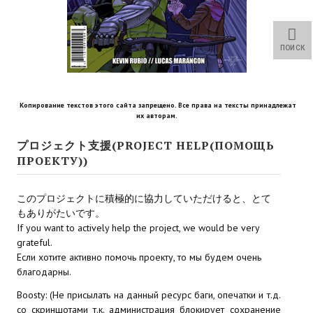
Star Trek Voyager Elite Force Remaster Fan Edition
Sacred Gold Remaster Fan Edition
ПОИСК
Red Faction remaster Fan Edition
Aliens versus Predator 1 Remaster Fan Edition
Копирование текстов этого сайта запрещено. Все права на тексты принадлежат
их авторам.
Age of Pirates: Caribbean Tales Remaster Fan Edition
プロジェクト支援(PROJECT HELP(ПОМОЩЬ
Корсары 3 Сундук мертвеца Remaster Fan Edition
ПРОЕКТУ))
Sea Dogs - City of Abandoned Ships Remaster Fan Edition
このプロジェクトに積極的に協力していただけると、とて
Sea Dogs Remaster Fan Edition
もありがたいです。
If you want to actively help the project, we would be very
grateful.
НОВОСТИ ПОРТАЛА
Если хотите активно помочь проекту, то мы будем очень
благодарны.
Новости
Boosty: (Не присылать на данный ресурс баги, опечатки и т.д.
Новости Архив
со скриншотами т.к. администрация блокирует сохранение