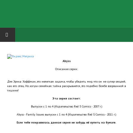
HOME
Abyss
ГРУППА "КАРЛ ВЕЛИКИЙ"
Описание серии:
Завершённые проекты
Для Эрика Хоффман, это нелегкая задача, чтобы убедить мир, что он не супер-злодей,
как его отец. Но когда семейная тайна раскрывается, это подобно бомбе взорванной в
Русская биржа
тишине!
Эта серия состоит:
Теневой кардинал для Обливиона
Выпуски с 1 по 4 (Издательство Red 5 Comics - 2007 г.)
Aliens vs Predator 2 (Русские субтитры)
Abyss - Family Issues выпуски с 1 по 4 (Издательство Red 5 Comics - 2011 г.)
Если тебе понравилась данная серия не забудь её купить на бумаге.
Dungeon Siege 2 Legendary Mod (Русские субтитры)