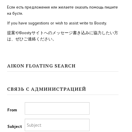
Если есть предложения или желаете оказать помощь пишите
Kingdoms of Amalur: Reckoning
на бусти.
If you have suggestions or wish to assist write to Boosty.
Mass Effect Andromeda
提案やBoostyサイトへのメッセージ書き込みに協力したい方
Neverwinter Nights 1
は、ぜひご連絡ください。
Sacred Ice & Blood
Sims 3
AIKON FLOATING SEARCH
Sims 4
Star Wars Jedi Knight: Dark Force II
СВЯЗЬ С АДМИНИСТРАЦИЕЙ
Star Wars Knights of the Old Republic 1
Star Wars Knights of the Old Republic 2
From
Titan Quest Immortal Throne
Subject