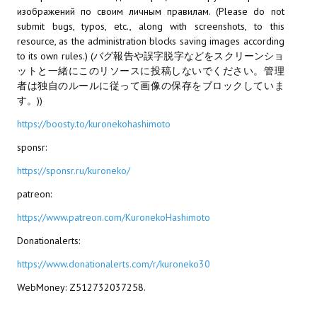
изображений по своим личным правилам. (Please do not
МОДЫ ДЛЯ ИГР
submit bugs, typos, etc., along with screenshots, to this
resource, as the administration blocks saving images according
to its own rules.) (バグ報告や誤字脱字などをスクリーンショ
Патчи
ットと一緒にこのリソースに投稿しないでください。管理
Mass Effect 2
者は独自のルールに従って画像の保存をブロックしていま
す。))
Mass Effect 3
https://boosty.to/kuronekohashimoto
Моды
sponsr:
https://sponsr.ru/kuroneko/
Divinity Original Sin Enhanced Edition
patreon:
Dragon Age: Origins
https://www.patreon.com/KuronekoHashimoto
Dragon Age 2
Donationalerts:
Dragon Age: Inquisition
https://www.donationalerts.com/r/kuroneko30
Fallout 3
WebMoney: Z512732037258.
GTA 5