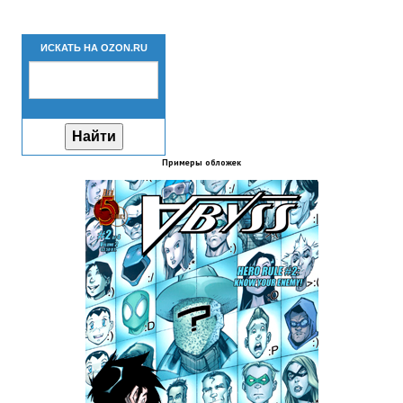
Новый ГГ
ИСКАТЬ НА OZON.RU
Моды группы
Теневой кардинал для Скайрима
Работы Alexandra10
Kitana HGEC
Примеры обложек
Apella CBBE SSE BodySlide (with Physics)
Apella 2.0 CBBE SSE BodySlide (with Physics)
Kitana CBBE SSE BodySlide (with Physics)
Nekomimi
New Light Skyrim SE
SB Corset Armor CBBE SSE BodySlide (with Physics)