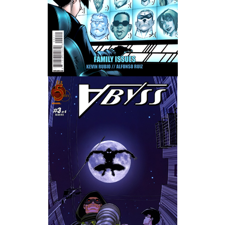
Wedding Wear CBBE SSE BodySlide (with Physics)
Работы Тестера 55
Наёмный оборотень
Небесный воин
Немного героев меча и магии
Расширенная версия Х3
REBalance
Работы Kuroneko
Doom 3 Remaster Fan Edition
X2 - The Threat Remaster Fan Edition
Quake III Arena Remaster Fan Edition