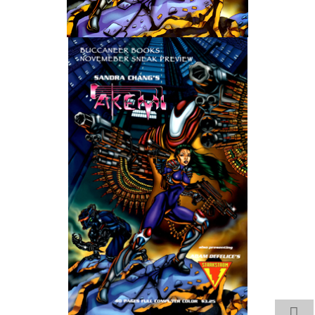
Wedding Wear CBBE SSE BodySlide (with Physics)
Работы Тестера 55
Наёмный оборотень
Небесный воин
Немного героев меча и магии
Расширенная версия Х3
REBalance
Работы Kuroneko
Doom 3 Remaster Fan Edition
X2 - The Threat Remaster Fan Edition
Quake III Arena Remaster Fan Edition