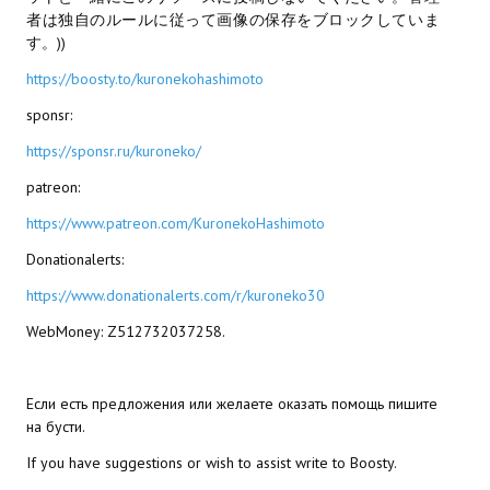
者は独自のルールに従って画像の保存をブロックしていま
МОДЫ ДЛЯ ИГР
す。))
https://boosty.to/kuronekohashimoto
Патчи
sponsr:
Mass Effect 2
https://sponsr.ru/kuroneko/
Mass Effect 3
patreon:
Моды
https://www.patreon.com/KuronekoHashimoto
Donationalerts:
Divinity Original Sin Enhanced Edition
https://www.donationalerts.com/r/kuroneko30
Dragon Age: Origins
WebMoney: Z512732037258.
Dragon Age 2
Dragon Age: Inquisition
Если есть предложения или желаете оказать помощь пишите
на бусти.
Fallout 3
If you have suggestions or wish to assist write to Boosty.
GTA 5