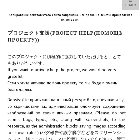
Star Trek Voyager Elite Force Remaster Fan Edition
ПОИСК
Копирование текстов этого сайта запрещено. Все права на тексты принадлежат
Sacred Gold Remaster Fan Edition
их авторам.
Red Faction remaster Fan Edition
プロジェクト支援(PROJECT HELP(ПОМОЩЬ
ПРОЕКТУ))
Aliens versus Predator 1 Remaster Fan Edition
Age of Pirates: Caribbean Tales Remaster Fan Edition
このプロジェクトに積極的に協力していただけると、とて
もありがたいです。
Корсары 3 Сундук мертвеца Remaster Fan Edition
If you want to actively help the project, we would be very
grateful.
Sea Dogs - City of Abandoned Ships Remaster Fan Edition
Если хотите активно помочь проекту, то мы будем очень
благодарны.
Sea Dogs Remaster Fan Edition
Boosty: (Не присылать на данный ресурс баги, опечатки и т.д.
со скриншотами т.к. администрация блокирует сохранение
НОВОСТИ ПОРТАЛА
изображений по своим личным правилам. (Please do not
submit bugs, typos, etc., along with screenshots, to this
Новости
resource, as the administration blocks saving images according
to its own rules.) (バグ報告や誤字脱字などをスクリーンショ
Новости Архив
ットと一緒にこのリソースに投稿しないでください。管理