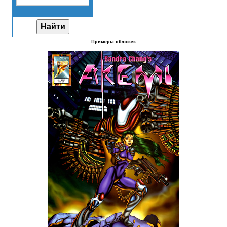
Новый ГГ
Моды группы
Примеры обложек
Теневой кардинал для Скайрима
Работы Alexandra10
Kitana HGEC
Apella CBBE SSE BodySlide (with Physics)
Apella 2.0 CBBE SSE BodySlide (with Physics)
Kitana CBBE SSE BodySlide (with Physics)
Nekomimi
New Light Skyrim SE
SB Corset Armor CBBE SSE BodySlide (with Physics)