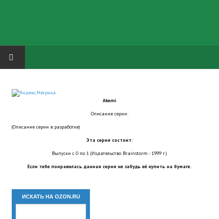
HOME
Akemi
ГРУППА "КАРЛ ВЕЛИКИЙ"
Описание серии:
(Описание серии в разработке)
Завершённые проекты
Эта серия состоит:
Русская биржа
Выпуски с 0 по 1 (Издательство Brainstorm - 1999 г.)
Если тебе понравилась данная серия не забудь её купить на бумаге.
Теневой кардинал для Обливиона
Aliens vs Predator 2 (Русские субтитры)
ИСКАТЬ НА OZON.RU
Dungeon Siege 2 Legendary Mod (Русские субтитры)