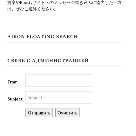
提案やBoostyサイトへのメッセージ書き込みに協力したい方
は、ぜひご連絡ください。
Kingdoms of Amalur: Reckoning
Mass Effect Andromeda
AIKON FLOATING SEARCH
Neverwinter Nights 1
Sacred Ice & Blood
СВЯЗЬ С АДМИНИСТРАЦИЕЙ
Sims 3
Sims 4
From
Star Wars Jedi Knight: Dark Force II
Star Wars Knights of the Old Republic 1
Subject
Star Wars Knights of the Old Republic 2
Titan Quest Immortal Throne