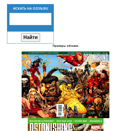
Новый ГГ
ИСКАТЬ НА OZON.RU
Моды группы
Теневой кардинал для Скайрима
Работы Alexandra10
Примеры обложек
Kitana HGEC
Apella CBBE SSE BodySlide (with Physics)
Apella 2.0 CBBE SSE BodySlide (with Physics)
Kitana CBBE SSE BodySlide (with Physics)
Nekomimi
New Light Skyrim SE
SB Corset Armor CBBE SSE BodySlide (with Physics)