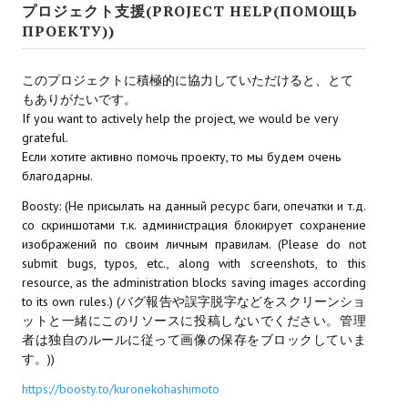
プロジェクト支援(PROJECT HELP(ПОМОЩЬ
Star Trek Voyager Elite Force Remaster Fan Edition
ПРОЕКТУ))
Sacred Gold Remaster Fan Edition
このプロジェクトに積極的に協力していただけると、とて
Red Faction remaster Fan Edition
もありがたいです。
If you want to actively help the project, we would be very
Aliens versus Predator 1 Remaster Fan Edition
grateful.
Если хотите активно помочь проекту, то мы будем очень
Age of Pirates: Caribbean Tales Remaster Fan Edition
благодарны.
Корсары 3 Сундук мертвеца Remaster Fan Edition
Boosty: (Не присылать на данный ресурс баги, опечатки и т.д.
со скриншотами т.к. администрация блокирует сохранение
Sea Dogs - City of Abandoned Ships Remaster Fan Edition
изображений по своим личным правилам. (Please do not
submit bugs, typos, etc., along with screenshots, to this
Sea Dogs Remaster Fan Edition
resource, as the administration blocks saving images according
to its own rules.) (バグ報告や誤字脱字などをスクリーンショ
НОВОСТИ ПОРТАЛА
ットと一緒にこのリソースに投稿しないでください。管理
者は独自のルールに従って画像の保存をブロックしていま
す。))
Новости
https://boosty.to/kuronekohashimoto
Новости Архив