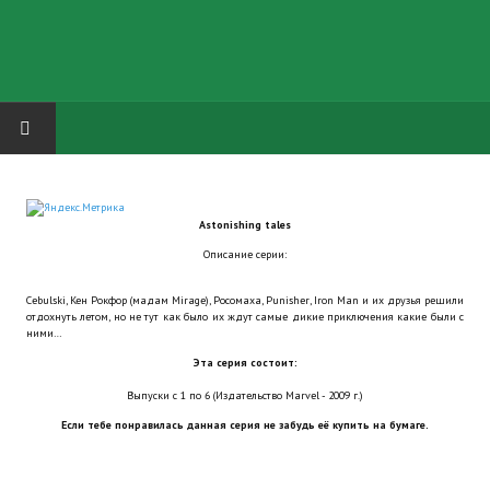
HOME
Astonishing tales
ГРУППА "КАРЛ ВЕЛИКИЙ"
Описание серии:
Завершённые проекты
Cebulski, Кен Рокфор (мадам Mirage), Росомаха, Punisher, Iron Man и их друзья решили
отдохнуть летом, но не тут как было их ждут самые дикие приключения какие были с
Русская биржа
ними…
Эта серия состоит:
Теневой кардинал для Обливиона
Выпуски с 1 по 6 (Издательство Marvel - 2009 г.)
Aliens vs Predator 2 (Русские субтитры)
Если тебе понравилась данная серия не забудь её купить на бумаге.
Dungeon Siege 2 Legendary Mod (Русские субтитры)