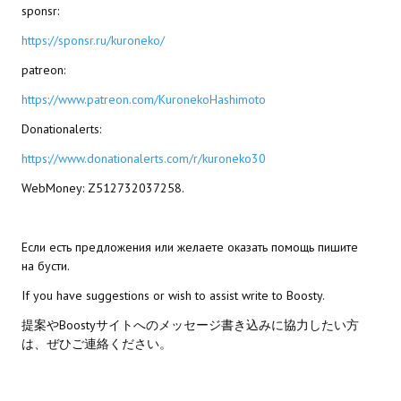
sponsr:
МОДЫ ДЛЯ ИГР
https://sponsr.ru/kuroneko/
patreon:
Патчи
https://www.patreon.com/KuronekoHashimoto
Mass Effect 2
Donationalerts:
Mass Effect 3
https://www.donationalerts.com/r/kuroneko30
Моды
WebMoney: Z512732037258.
Divinity Original Sin Enhanced Edition
Если есть предложения или желаете оказать помощь пишите
Dragon Age: Origins
на бусти.
Dragon Age 2
If you have suggestions or wish to assist write to Boosty.
提案やBoostyサイトへのメッセージ書き込みに協力したい方
Dragon Age: Inquisition
は、ぜひご連絡ください。
Fallout 3
GTA 5