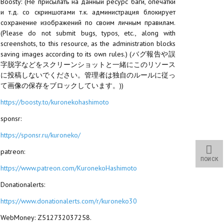
Boosty: (Не присылать на данный ресурс баги, опечатки
и т.д. со скриншотами т.к. администрация блокирует
сохранение изображений по своим личным правилам.
(Please do not submit bugs, typos, etc., along with
screenshots, to this resource, as the administration blocks
saving images according to its own rules.) (バグ報告や誤
字脱字などをスクリーンショットと一緒にこのリソース
に投稿しないでください。管理者は独自のルールに従っ
て画像の保存をブロックしています。))
https://boosty.to/kuronekohashimoto
sponsr:
https://sponsr.ru/kuroneko/
patreon:
ПОИСК
https://www.patreon.com/KuronekoHashimoto
Donationalerts:
https://www.donationalerts.com/r/kuroneko30
WebMoney: Z512732037258.