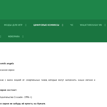
МОДЫ ДЛЯ ИГР
ЦИФРОВЫЕ КОМИКСЫ
ЧС
WALKTHROUGH VN
NEKOPARA
tomik angels
исание серии:
 нас с вами людей от смертельных газов, которые могут заполнить наши легкие и
.
серия состоит:
здательство Crusade - 1996 г.)
я серия не забудь её купить на бумаге.