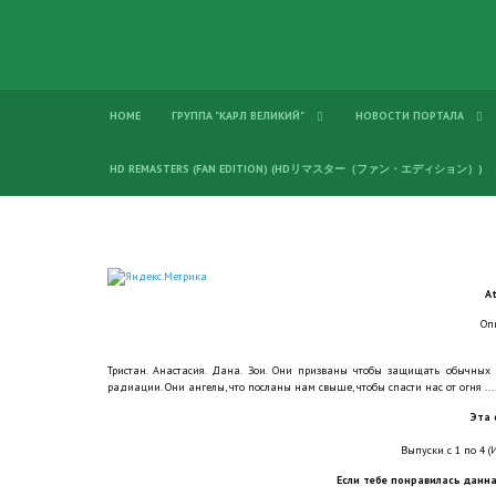
HOME
ГРУППА "КАРЛ ВЕЛИКИЙ"
НОВОСТИ ПОРТАЛА
HD REMASTERS (FAN EDITION) (HDリマスター（ファン・エディション）)
A
Оп
Тристан. Анастасия. Дана. Зои. Они призваны чтобы защищать обычных
радиации. Они ангелы, что посланы нам свыше, чтобы спасти нас от огня ...
Эта 
Выпуски с 1 по 4 (И
Если тебе понравилась данна