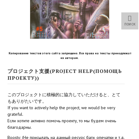
Star Trek Voyager Elite Force Remaster Fan Edition
Sacred Gold Remaster Fan Edition
ПОИСК
Red Faction remaster Fan Edition
Aliens versus Predator 1 Remaster Fan Edition
Копирование текстов этого сайта запрещено. Все права на тексты принадлежат
Age of Pirates: Caribbean Tales Remaster Fan Edition
их авторам.
Корсары 3 Сундук мертвеца Remaster Fan Edition
プロジェクト支援(PROJECT HELP(ПОМОЩЬ
ПРОЕКТУ))
Sea Dogs - City of Abandoned Ships Remaster Fan Edition
Sea Dogs Remaster Fan Edition
このプロジェクトに積極的に協力していただけると、とて
もありがたいです。
If you want to actively help the project, we would be very
НОВОСТИ ПОРТАЛА
grateful.
Если хотите активно помочь проекту, то мы будем очень
Новости
благодарны.
Новости Архив
Boosty: (Не присылать на данный ресурс баги, опечатки и т.д.