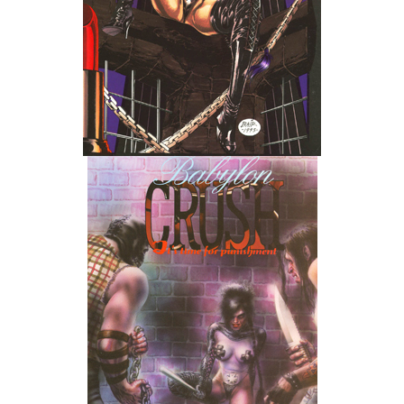
Wedding Wear CBBE SSE BodySlide (with Physics)
Работы Тестера 55
Наёмный оборотень
Небесный воин
Немного героев меча и магии
Расширенная версия Х3
REBalance
Работы Kuroneko
Doom 3 Remaster Fan Edition
X2 - The Threat Remaster Fan Edition
Quake III Arena Remaster Fan Edition