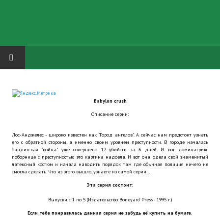
HOME
Babylon crush
ГРУППА "КАРЛ ВЕЛИКИЙ"
Описание серии:
Завершённые проекты
Лос-Анджелес - широко известен как "Город ангелов". А сейчас нам предстоит узнать
его с обратной стороны, а именно своим уровнем преступности. В городе началась
Русская биржа
бандитская "война" уже совершено 17 убийств за 6 дней. И вот доминатрикс
поборнице с преступностью это картина надоела. И вот она одела свой знаменитый
латексный костюм и начала наводить порядок там где обычная полиция ничего не
Теневой кардинал для Обливиона
смогла сделать. Что из этого вышло, узнаете из самой серии…
Эта серия состоит:
Aliens vs Predator 2 (Русские субтитры)
Выпуски с 1 по 5 (Издательство Boneyard Press - 1995 г.)
Dungeon Siege 2 Legendary Mod (Русские субтитры)
Если тебе понравилась данная серия не забудь её купить на бумаге.