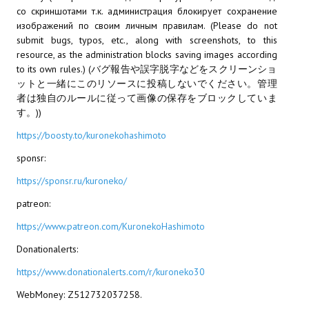
со скриншотами т.к. администрация блокирует сохранение
МОДЫ ДЛЯ ИГР
изображений по своим личным правилам. (Please do not
submit bugs, typos, etc., along with screenshots, to this
resource, as the administration blocks saving images according
Патчи
to its own rules.) (バグ報告や誤字脱字などをスクリーンショ
Mass Effect 2
ットと一緒にこのリソースに投稿しないでください。管理
者は独自のルールに従って画像の保存をブロックしていま
Mass Effect 3
す。))
https://boosty.to/kuronekohashimoto
Моды
sponsr:
Divinity Original Sin Enhanced Edition
https://sponsr.ru/kuroneko/
Dragon Age: Origins
patreon:
Dragon Age 2
https://www.patreon.com/KuronekoHashimoto
Donationalerts:
Dragon Age: Inquisition
https://www.donationalerts.com/r/kuroneko30
Fallout 3
WebMoney: Z512732037258.
GTA 5