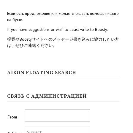
Kingdoms of Amalur: Reckoning
Если есть предложения или желаете оказать помощь пишите
на бусти.
Mass Effect Andromeda
If you have suggestions or wish to assist write to Boosty.
Neverwinter Nights 1
提案やBoostyサイトへのメッセージ書き込みに協力したい方
は、ぜひご連絡ください。
Sacred Ice & Blood
Sims 3
AIKON FLOATING SEARCH
Sims 4
Star Wars Jedi Knight: Dark Force II
СВЯЗЬ С АДМИНИСТРАЦИЕЙ
Star Wars Knights of the Old Republic 1
Star Wars Knights of the Old Republic 2
From
Titan Quest Immortal Throne