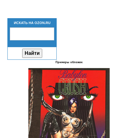
Новый ГГ
Моды группы
ИСКАТЬ НА OZON.RU
Теневой кардинал для Скайрима
Работы Alexandra10
Kitana HGEC
Примеры обложек
Apella CBBE SSE BodySlide (with Physics)
Apella 2.0 CBBE SSE BodySlide (with Physics)
Kitana CBBE SSE BodySlide (with Physics)
Nekomimi
New Light Skyrim SE
SB Corset Armor CBBE SSE BodySlide (with Physics)