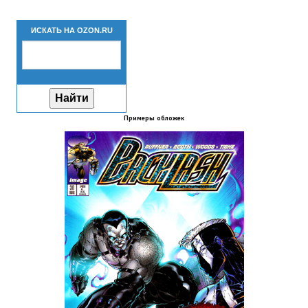
Новый ГГ
ИСКАТЬ НА OZON.RU
Моды группы
Теневой кардинал для Скайрима
Работы Alexandra10
Примеры обложек
Kitana HGEC
Apella CBBE SSE BodySlide (with Physics)
Apella 2.0 CBBE SSE BodySlide (with Physics)
Kitana CBBE SSE BodySlide (with Physics)
Nekomimi
New Light Skyrim SE
SB Corset Armor CBBE SSE BodySlide (with Physics)