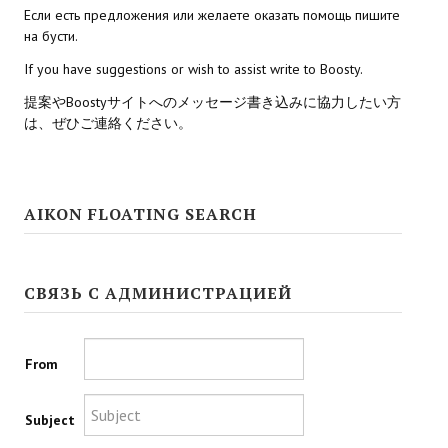
Если есть предложения или желаете оказать помощь пишите
на бусти.
Kingdoms of Amalur: Reckoning
If you have suggestions or wish to assist write to Boosty.
Mass Effect Andromeda
提案やBoostyサイトへのメッセージ書き込みに協力したい方
Neverwinter Nights 1
は、ぜひご連絡ください。
Sacred Ice & Blood
Sims 3
AIKON FLOATING SEARCH
Sims 4
Star Wars Jedi Knight: Dark Force II
СВЯЗЬ С АДМИНИСТРАЦИЕЙ
Star Wars Knights of the Old Republic 1
From
Star Wars Knights of the Old Republic 2
Titan Quest Immortal Throne
Subject