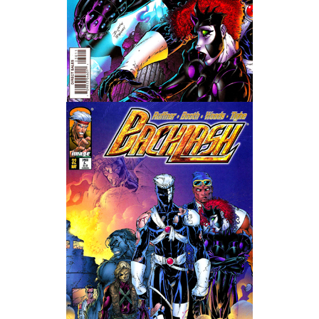
Wedding Wear CBBE SSE BodySlide (with Physics)
Работы Тестера 55
Наёмный оборотень
Небесный воин
Немного героев меча и магии
Расширенная версия Х3
REBalance
Работы Kuroneko
Doom 3 Remaster Fan Edition
X2 - The Threat Remaster Fan Edition
Quake III Arena Remaster Fan Edition