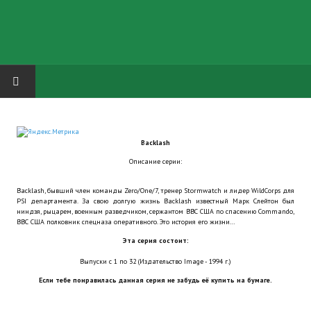
HOME
Backlash
ГРУППА "КАРЛ ВЕЛИКИЙ"
Описание серии:
Завершённые проекты
Backlash, бывший член команды Zero/One/7, тренер Stormwatch и лидер WildCorps для
PSI департамента. За свою долгую жизнь Backlash известный Марк Слейтон был
Русская биржа
ниндзя, рыцарем, военным разведчиком, сержантом ВВС США по спасению Commando,
ВВС США полковник спецназа оперативного. Это история его жизни…
Теневой кардинал для Обливиона
Эта серия состоит:
Выпуски с 1 по 32 (Издательство Image - 1994 г.)
Aliens vs Predator 2 (Русские субтитры)
Если тебе понравилась данная серия не забудь её купить на бумаге.
Dungeon Siege 2 Legendary Mod (Русские субтитры)