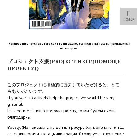
Star Trek Voyager Elite Force Remaster Fan Edition
Sacred Gold Remaster Fan Edition
ПОИСК
Red Faction remaster Fan Edition
Aliens versus Predator 1 Remaster Fan Edition
Копирование текстов этого сайта запрещено. Все права на тексты принадлежат
их авторам.
Age of Pirates: Caribbean Tales Remaster Fan Edition
プロジェクト支援(PROJECT HELP(ПОМОЩЬ
ПРОЕКТУ))
Корсары 3 Сундук мертвеца Remaster Fan Edition
Sea Dogs - City of Abandoned Ships Remaster Fan Edition
このプロジェクトに積極的に協力していただけると、とて
もありがたいです。
Sea Dogs Remaster Fan Edition
If you want to actively help the project, we would be very
grateful.
НОВОСТИ ПОРТАЛА
Если хотите активно помочь проекту, то мы будем очень
благодарны.
Новости
Boosty: (Не присылать на данный ресурс баги, опечатки и т.д.
со скриншотами т.к. администрация блокирует сохранение
Новости Архив