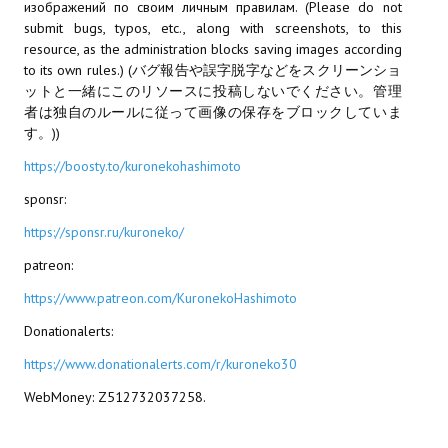
изображений по своим личным правилам. (Please do not
submit bugs, typos, etc., along with screenshots, to this
МОДЫ ДЛЯ ИГР
resource, as the administration blocks saving images according
to its own rules.) (バグ報告や誤字脱字などをスクリーンショ
Патчи
ットと一緒にこのリソースに投稿しないでください。管理
者は独自のルールに従って画像の保存をブロックしていま
Mass Effect 2
す。))
Mass Effect 3
https://boosty.to/kuronekohashimoto
sponsr:
Моды
https://sponsr.ru/kuroneko/
Divinity Original Sin Enhanced Edition
patreon:
Dragon Age: Origins
https://www.patreon.com/KuronekoHashimoto
Dragon Age 2
Donationalerts:
https://www.donationalerts.com/r/kuroneko30
Dragon Age: Inquisition
WebMoney: Z512732037258.
Fallout 3
GTA 5