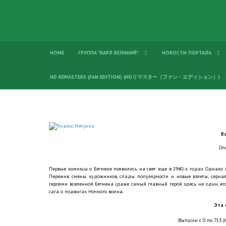
HOME
ГРУППА "КАРЛ ВЕЛИКИЙ"
НОВОСТИ ПОРТАЛА
HD REMASTERS (FAN EDITION) (HDリマスター（ファン・エディション）)
B
Оп
Первые комиксы о Бэтмене появились на свет еще в 1940-х годах. Однако 
Пережив смены художников, спады популярности и новые взлеты, сериал 
героями вселенной Бэтмена (даже самый главный герой здесь не один, ег
сага о подвигах Ночного воина.
Эта 
Выпуски с 0 по 713 (И