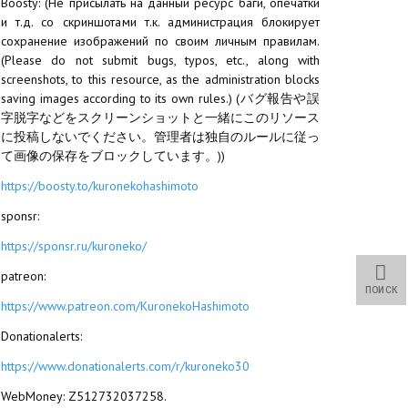
Boosty: (Не присылать на данный ресурс баги, опечатки
и т.д. со скриншотами т.к. администрация блокирует
сохранение изображений по своим личным правилам.
(Please do not submit bugs, typos, etc., along with
screenshots, to this resource, as the administration blocks
saving images according to its own rules.) (バグ報告や誤
字脱字などをスクリーンショットと一緒にこのリソース
に投稿しないでください。管理者は独自のルールに従っ
て画像の保存をブロックしています。))
https://boosty.to/kuronekohashimoto
sponsr:
https://sponsr.ru/kuroneko/
patreon:
ПОИСК
https://www.patreon.com/KuronekoHashimoto
Donationalerts:
https://www.donationalerts.com/r/kuroneko30
WebMoney: Z512732037258.