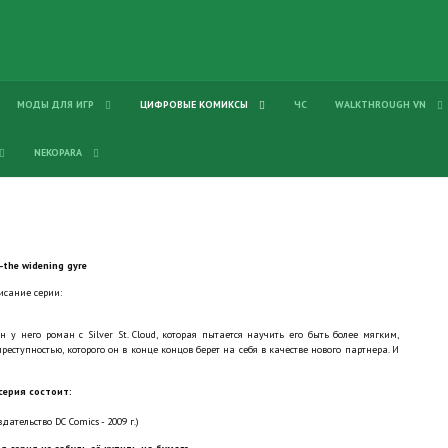
МОДЫ ДЛЯ ИГР
ЦИФРОВЫЕ КОМИКСЫ
ЧС
WALKTHROUGH VN
NEKOPARA
the widening gyre
исание серии:
н у него роман с Silver St. Cloud, которая пытается научить его быть более мягким,
реступностью, которого он в конце концов берет на себя в качестве нового партнера. И
серия состоит:
дательство DC Comics - 2009 г.)