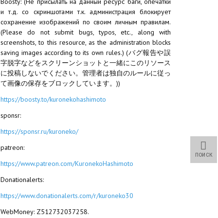
Boosty: (Не присылать на данный ресурс баги, опечатки
и т.д. со скриншотами т.к. администрация блокирует
сохранение изображений по своим личным правилам.
(Please do not submit bugs, typos, etc., along with
screenshots, to this resource, as the administration blocks
saving images according to its own rules.) (バグ報告や誤
字脱字などをスクリーンショットと一緒にこのリソース
に投稿しないでください。管理者は独自のルールに従っ
て画像の保存をブロックしています。))
https://boosty.to/kuronekohashimoto
sponsr:
https://sponsr.ru/kuroneko/
patreon:
ПОИСК
https://www.patreon.com/KuronekoHashimoto
Donationalerts:
https://www.donationalerts.com/r/kuroneko30
WebMoney: Z512732037258.