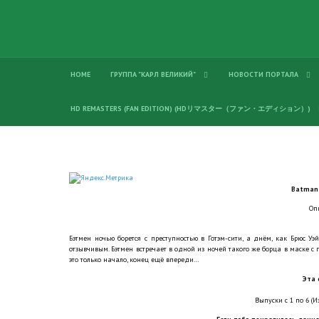
HOME
ГРУППА "КАРЛ ВЕЛИКИЙ"
НОВОСТИ ПОРТАЛА
HD REMASTERS (FAN EDITION) (HDリマスター（ファン・エディション）)
Batman-
Оп
Бэтмен ночью борется с преступностью в Готэм-сити, а днём, как Брюс Уэй
отзывчивым. Бэтмен встречает в одной из ночей такого же борца в маске с п
это только начало, конец ещё впереди…
Эта 
Выпуски с 1 по 6 (Из