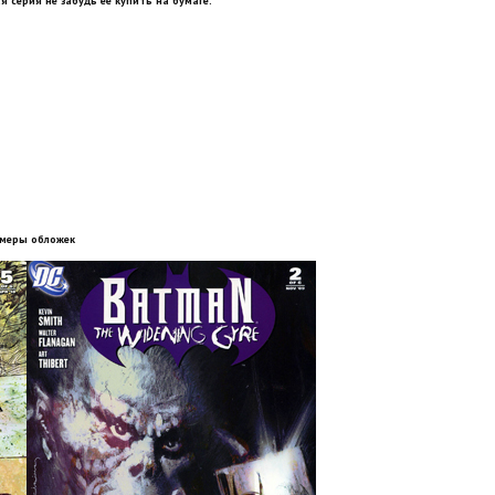
я серия не забудь её купить на бумаге.
меры обложек