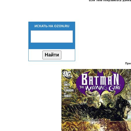
Если тебе понравилась данна
ИСКАТЬ НА OZON.RU
При