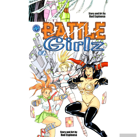
Wedding Wear CBBE SSE BodySlide (with Physics)
Работы Тестера 55
Наёмный оборотень
Небесный воин
Немного героев меча и магии
Расширенная версия Х3
REBalance
Работы Kuroneko
Doom 3 Remaster Fan Edition
X2 - The Threat Remaster Fan Edition
Quake III Arena Remaster Fan Edition