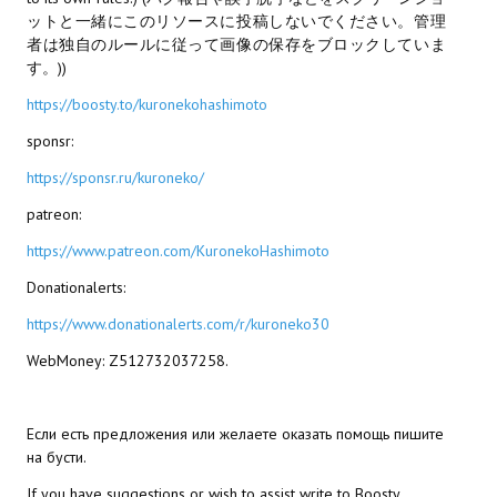
ットと一緒にこのリソースに投稿しないでください。管理
МОДЫ ДЛЯ ИГР
者は独自のルールに従って画像の保存をブロックしていま
す。))
Патчи
https://boosty.to/kuronekohashimoto
Mass Effect 2
sponsr:
https://sponsr.ru/kuroneko/
Mass Effect 3
patreon:
Моды
https://www.patreon.com/KuronekoHashimoto
Divinity Original Sin Enhanced Edition
Donationalerts:
Dragon Age: Origins
https://www.donationalerts.com/r/kuroneko30
Dragon Age 2
WebMoney: Z512732037258.
Dragon Age: Inquisition
Если есть предложения или желаете оказать помощь пишите
Fallout 3
на бусти.
If you have suggestions or wish to assist write to Boosty.
GTA 5