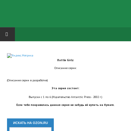
HOME
Battle Girlz
ГРУППА "КАРЛ ВЕЛИКИЙ"
Описание серии:
Завершённые проекты
(Описание серии в разработке)
Русская биржа
Эта серия состоит:
Выпуски с 1 по 6 (Издательство Antarctic Press - 2002 г.)
Теневой кардинал для Обливиона
Если тебе понравилась данная серия не забудь её купить на бумаге.
Aliens vs Predator 2 (Русские субтитры)
ИСКАТЬ НА OZON.RU
Dungeon Siege 2 Legendary Mod (Русские субтитры)