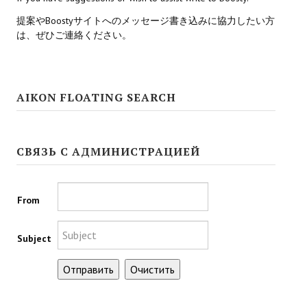
提案やBoostyサイトへのメッセージ書き込みに協力したい方
Kingdoms of Amalur: Reckoning
は、ぜひご連絡ください。
Mass Effect Andromeda
Neverwinter Nights 1
AIKON FLOATING SEARCH
Sacred Ice & Blood
Sims 3
СВЯЗЬ С АДМИНИСТРАЦИЕЙ
Sims 4
Star Wars Jedi Knight: Dark Force II
From
Star Wars Knights of the Old Republic 1
Subject
Star Wars Knights of the Old Republic 2
Titan Quest Immortal Throne