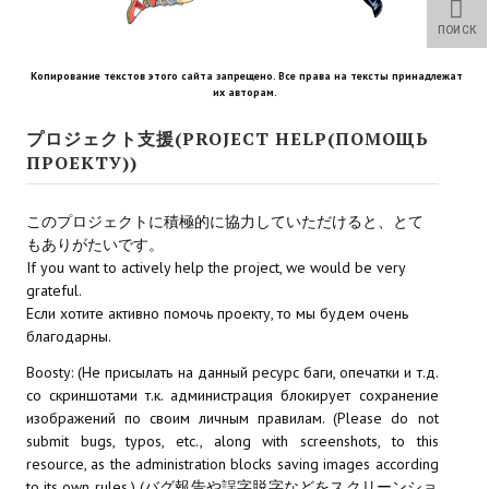
Star Trek Voyager Elite Force Remaster Fan Edition
ПОИСК
Sacred Gold Remaster Fan Edition
Копирование текстов этого сайта запрещено. Все права на тексты принадлежат
их авторам.
Red Faction remaster Fan Edition
プロジェクト支援(PROJECT HELP(ПОМОЩЬ
Aliens versus Predator 1 Remaster Fan Edition
ПРОЕКТУ))
Age of Pirates: Caribbean Tales Remaster Fan Edition
このプロジェクトに積極的に協力していただけると、とて
Корсары 3 Сундук мертвеца Remaster Fan Edition
もありがたいです。
If you want to actively help the project, we would be very
Sea Dogs - City of Abandoned Ships Remaster Fan Edition
grateful.
Если хотите активно помочь проекту, то мы будем очень
Sea Dogs Remaster Fan Edition
благодарны.
Boosty: (Не присылать на данный ресурс баги, опечатки и т.д.
НОВОСТИ ПОРТАЛА
со скриншотами т.к. администрация блокирует сохранение
изображений по своим личным правилам. (Please do not
Новости
submit bugs, typos, etc., along with screenshots, to this
resource, as the administration blocks saving images according
Новости Архив
to its own rules.) (バグ報告や誤字脱字などをスクリーンショ