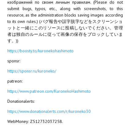
изображений по своим личным правилам. (Please do not
submit bugs, typos, etc., along with screenshots, to this
МОДЫ ДЛЯ ИГР
resource, as the administration blocks saving images according
to its own rules.) (バグ報告や誤字脱字などをスクリーンショ
Патчи
ットと一緒にこのリソースに投稿しないでください。管理
者は独自のルールに従って画像の保存をブロックしていま
Mass Effect 2
す。))
Mass Effect 3
https://boosty.to/kuronekohashimoto
sponsr:
Моды
https://sponsr.ru/kuroneko/
Divinity Original Sin Enhanced Edition
patreon:
Dragon Age: Origins
https://www.patreon.com/KuronekoHashimoto
Dragon Age 2
Donationalerts:
https://www.donationalerts.com/r/kuroneko30
Dragon Age: Inquisition
WebMoney: Z512732037258.
Fallout 3
GTA 5