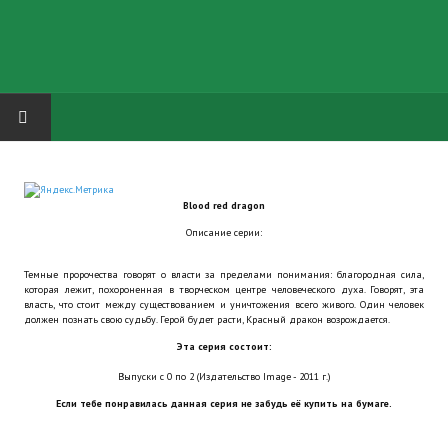
HOME
Blood red dragon
ГРУППА "КАРЛ ВЕЛИКИЙ"
Описание серии:
Завершённые проекты
Темные пророчества говорят о власти за пределами понимания: благородная сила,
которая лежит, похороненная в творческом центре человеческого духа. Говорят, эта
Русская биржа
власть, что стоит между существованием и уничтожения всего живого. Один человек
должен познать свою судьбу. Герой будет расти, Красный дракон возрождается.
Теневой кардинал для Обливиона
Эта серия состоит:
Выпуски с 0 по 2 (Издательство Image - 2011 г.)
Aliens vs Predator 2 (Русские субтитры)
Если тебе понравилась данная серия не забудь её купить на бумаге.
Dungeon Siege 2 Legendary Mod (Русские субтитры)