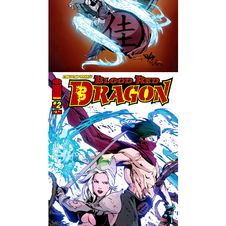
Wedding Wear CBBE SSE BodySlide (with Physics)
Работы Тестера 55
Наёмный оборотень
Небесный воин
Немного героев меча и магии
Расширенная версия Х3
REBalance
Работы Kuroneko
Doom 3 Remaster Fan Edition
X2 - The Threat Remaster Fan Edition
Quake III Arena Remaster Fan Edition