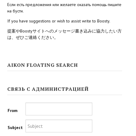
Если есть предложения или желаете оказать помощь пишите
на бусти.
Kingdoms of Amalur: Reckoning
If you have suggestions or wish to assist write to Boosty.
Mass Effect Andromeda
提案やBoostyサイトへのメッセージ書き込みに協力したい方
Neverwinter Nights 1
は、ぜひご連絡ください。
Sacred Ice & Blood
Sims 3
AIKON FLOATING SEARCH
Sims 4
Star Wars Jedi Knight: Dark Force II
СВЯЗЬ С АДМИНИСТРАЦИЕЙ
Star Wars Knights of the Old Republic 1
From
Star Wars Knights of the Old Republic 2
Titan Quest Immortal Throne
Subject