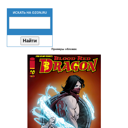
Новый ГГ
ИСКАТЬ НА OZON.RU
Моды группы
Теневой кардинал для Скайрима
Работы Alexandra10
Примеры обложек
Kitana HGEC
Apella CBBE SSE BodySlide (with Physics)
Apella 2.0 CBBE SSE BodySlide (with Physics)
Kitana CBBE SSE BodySlide (with Physics)
Nekomimi
New Light Skyrim SE
SB Corset Armor CBBE SSE BodySlide (with Physics)