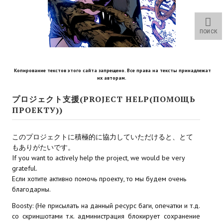
Star Trek Voyager Elite Force Remaster Fan Edition
Sacred Gold Remaster Fan Edition
ПОИСК
Red Faction remaster Fan Edition
Aliens versus Predator 1 Remaster Fan Edition
Копирование текстов этого сайта запрещено. Все права на тексты принадлежат
их авторам.
Age of Pirates: Caribbean Tales Remaster Fan Edition
プロジェクト支援(PROJECT HELP(ПОМОЩЬ
ПРОЕКТУ))
Корсары 3 Сундук мертвеца Remaster Fan Edition
Sea Dogs - City of Abandoned Ships Remaster Fan Edition
このプロジェクトに積極的に協力していただけると、とて
もありがたいです。
Sea Dogs Remaster Fan Edition
If you want to actively help the project, we would be very
grateful.
НОВОСТИ ПОРТАЛА
Если хотите активно помочь проекту, то мы будем очень
благодарны.
Новости
Boosty: (Не присылать на данный ресурс баги, опечатки и т.д.
со скриншотами т.к. администрация блокирует сохранение
Новости Архив