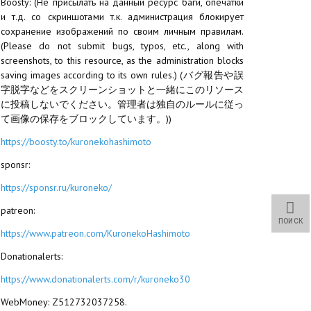
Boosty: (Не присылать на данный ресурс баги, опечатки
и т.д. со скриншотами т.к. администрация блокирует
сохранение изображений по своим личным правилам.
(Please do not submit bugs, typos, etc., along with
screenshots, to this resource, as the administration blocks
saving images according to its own rules.) (バグ報告や誤
字脱字などをスクリーンショットと一緒にこのリソース
に投稿しないでください。管理者は独自のルールに従っ
て画像の保存をブロックしています。))
https://boosty.to/kuronekohashimoto
sponsr:
https://sponsr.ru/kuroneko/
patreon:
ПОИСК
https://www.patreon.com/KuronekoHashimoto
Donationalerts:
https://www.donationalerts.com/r/kuroneko30
WebMoney: Z512732037258.