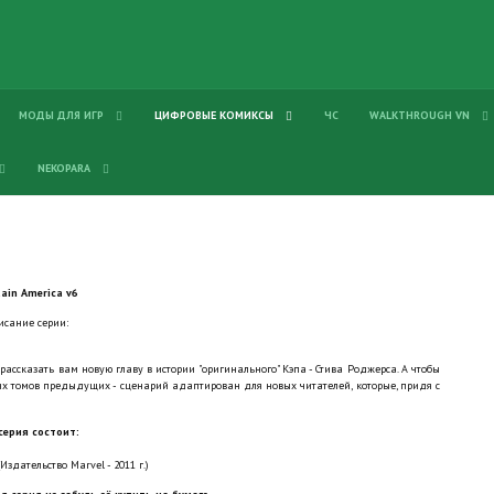
МОДЫ ДЛЯ ИГР
ЦИФРОВЫЕ КОМИКСЫ
ЧС
WALKTHROUGH VN
NEKOPARA
ain America v6
исание серии:
ассказать вам новую главу в истории "оригинального" Кэпа - Стива Роджерса. А чтобы
иях томов предыдущих - сценарий адаптирован для новых читателей, которые, придя с
серия состоит:
Издательство Marvel - 2011 г.)