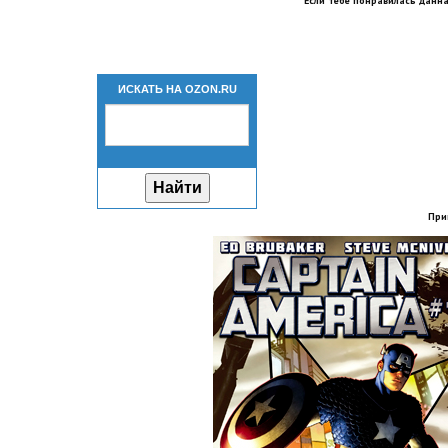
Если тебе понравилась данна
ИСКАТЬ НА OZON.RU
При