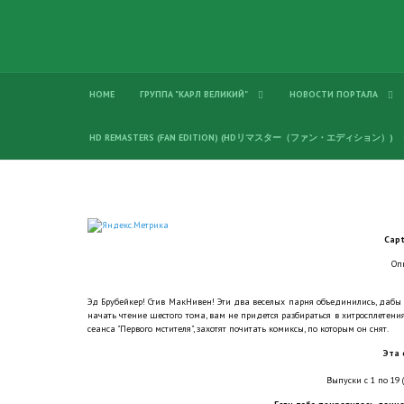
HOME
ГРУППА "КАРЛ ВЕЛИКИЙ"
НОВОСТИ ПОРТАЛА
HD REMASTERS (FAN EDITION) (HDリマスター（ファン・エディション）)
Capt
Оп
Эд Брубейкер! Стив МакНивен! Эти два веселых парня объединились, дабы р
начать чтение шестого тома, вам не придется разбираться в хитросплетен
сеанса "Первого мстителя", захотят почитать комиксы, по которым он снят.
Эта 
Выпуски с 1 по 19 (