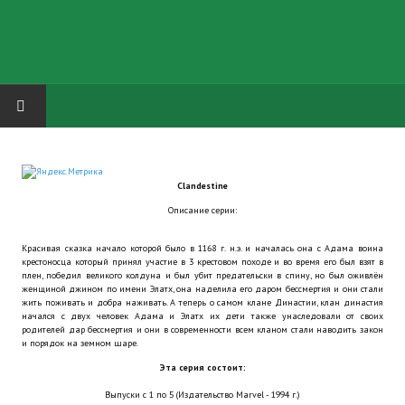
HOME
Clandestine
ГРУППА "КАРЛ ВЕЛИКИЙ"
Описание серии:
Завершённые проекты
Красивая сказка начало которой было в 1168 г. н.э. и началась она с Адама воина
крестоносца который принял участие в 3 крестовом походе и во время его был взят в
Русская биржа
плен, победил великого колдуна и был убит предательски в спину, но был оживлён
женщиной джином по имени Элатх, она наделила его даром бессмертия и они стали
жить поживать и добра наживать. А теперь о самом клане Династии, клан династия
Теневой кардинал для Обливиона
начался с двух человек Адама и Элатх их дети также унаследовали от своих
родителей дар бессмертия и они в современности всем кланом стали наводить закон
и порядок на земном шаре.
Aliens vs Predator 2 (Русские субтитры)
Эта серия состоит:
Dungeon Siege 2 Legendary Mod (Русские субтитры)
Выпуски с 1 по 5 (Издательство Marvel - 1994 г.)