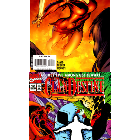
Wedding Wear CBBE SSE BodySlide (with Physics)
Работы Тестера 55
Наёмный оборотень
Небесный воин
Немного героев меча и магии
Расширенная версия Х3
REBalance
Работы Kuroneko
Doom 3 Remaster Fan Edition
X2 - The Threat Remaster Fan Edition
Quake III Arena Remaster Fan Edition