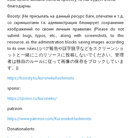
благодарны.
МОДЫ ДЛЯ ИГР
Boosty: (Не присылать на данный ресурс баги, опечатки и т.д.
со скриншотами т.к. администрация блокирует сохранение
Патчи
изображений по своим личным правилам. (Please do not
submit bugs, typos, etc., along with screenshots, to this
Mass Effect 2
resource, as the administration blocks saving images according
to its own rules.) (バグ報告や誤字脱字などをスクリーンショ
Mass Effect 3
ットと一緒にこのリソースに投稿しないでください。管理
者は独自のルールに従って画像の保存をブロックしていま
Моды
す。))
Divinity Original Sin Enhanced Edition
https://boosty.to/kuronekohashimoto
Dragon Age: Origins
sponsr:
https://sponsr.ru/kuroneko/
Dragon Age 2
patreon:
Dragon Age: Inquisition
https://www.patreon.com/KuronekoHashimoto
Fallout 3
Donationalerts:
GTA 5