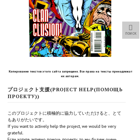
Star Trek Voyager Elite Force Remaster Fan Edition
Sacred Gold Remaster Fan Edition
Red Faction remaster Fan Edition
ПОИСК
Aliens versus Predator 1 Remaster Fan Edition
Age of Pirates: Caribbean Tales Remaster Fan Edition
Корсары 3 Сундук мертвеца Remaster Fan Edition
Копирование текстов этого сайта запрещено. Все права на тексты принадлежат
их авторам.
Sea Dogs - City of Abandoned Ships Remaster Fan Edition
プロジェクト支援(PROJECT HELP(ПОМОЩЬ
Sea Dogs Remaster Fan Edition
ПРОЕКТУ))
НОВОСТИ ПОРТАЛА
このプロジェクトに積極的に協力していただけると、とて
もありがたいです。
Новости
If you want to actively help the project, we would be very
grateful.
Новости Архив
Если хотите активно помочь проекту, то мы будем очень