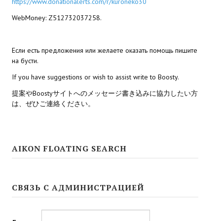
https://www.donationalerts.com/r/kuroneko30
WebMoney: Z512732037258.
Kingdoms of Amalur: Reckoning
Mass Effect Andromeda
Если есть предложения или желаете оказать помощь пишите
Neverwinter Nights 1
на бусти.
If you have suggestions or wish to assist write to Boosty.
Sacred Ice & Blood
提案やBoostyサイトへのメッセージ書き込みに協力したい方
Sims 3
は、ぜひご連絡ください。
Sims 4
Star Wars Jedi Knight: Dark Force II
AIKON FLOATING SEARCH
Star Wars Knights of the Old Republic 1
Star Wars Knights of the Old Republic 2
СВЯЗЬ С АДМИНИСТРАЦИЕЙ
Titan Quest Immortal Throne