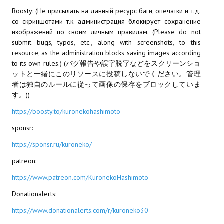
Boosty: (Не присылать на данный ресурс баги, опечатки и т.д.
МОДЫ ДЛЯ ИГР
со скриншотами т.к. администрация блокирует сохранение
изображений по своим личным правилам. (Please do not
Патчи
submit bugs, typos, etc., along with screenshots, to this
resource, as the administration blocks saving images according
Mass Effect 2
to its own rules.) (バグ報告や誤字脱字などをスクリーンショ
ットと一緒にこのリソースに投稿しないでください。管理
Mass Effect 3
者は独自のルールに従って画像の保存をブロックしていま
す。))
Моды
https://boosty.to/kuronekohashimoto
Divinity Original Sin Enhanced Edition
sponsr:
Dragon Age: Origins
https://sponsr.ru/kuroneko/
patreon:
Dragon Age 2
https://www.patreon.com/KuronekoHashimoto
Dragon Age: Inquisition
Donationalerts:
Fallout 3
https://www.donationalerts.com/r/kuroneko30
GTA 5