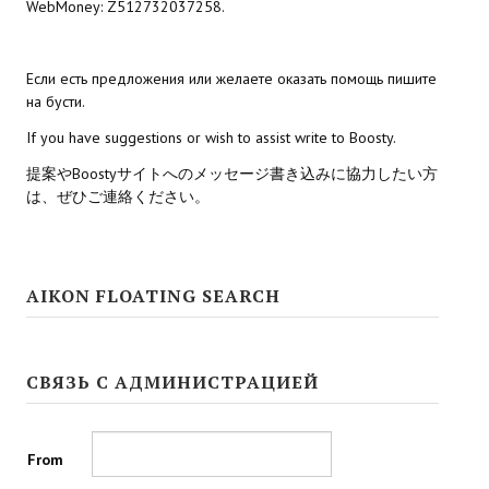
WebMoney: Z512732037258.
Kingdoms of Amalur: Reckoning
Если есть предложения или желаете оказать помощь пишите
Mass Effect Andromeda
на бусти.
Neverwinter Nights 1
If you have suggestions or wish to assist write to Boosty.
提案やBoostyサイトへのメッセージ書き込みに協力したい方
Sacred Ice & Blood
は、ぜひご連絡ください。
Sims 3
Sims 4
AIKON FLOATING SEARCH
Star Wars Jedi Knight: Dark Force II
Star Wars Knights of the Old Republic 1
СВЯЗЬ С АДМИНИСТРАЦИЕЙ
Star Wars Knights of the Old Republic 2
Titan Quest Immortal Throne
From