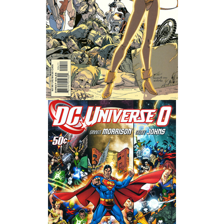
Wedding Wear CBBE SSE BodySlide (with Physics)
Работы Тестера 55
Наёмный оборотень
Небесный воин
Немного героев меча и магии
Расширенная версия Х3
REBalance
Работы Kuroneko
Doom 3 Remaster Fan Edition
X2 - The Threat Remaster Fan Edition
Quake III Arena Remaster Fan Edition