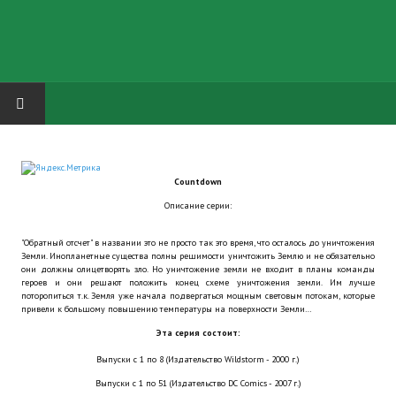
HOME
Countdown
ГРУППА "КАРЛ ВЕЛИКИЙ"
Описание серии:
Завершённые проекты
"Обратный отсчет" в названии это не просто так это время, что осталось до уничтожения
Земли. Инопланетные существа полны решимости уничтожить Землю и не обязательно
Русская биржа
они должны олицетворять зло. Но уничтожение земли не входит в планы команды
героев и они решают положить конец схеме уничтожения земли. Им лучше
поторопиться т.к. Земля уже начала подвергаться мощным световым потокам, которые
Теневой кардинал для Обливиона
привели к большому повышению температуры на поверхности Земли…
Эта серия состоит:
Aliens vs Predator 2 (Русские субтитры)
Выпуски с 1 по 8 (Издательство Wildstorm - 2000 г.)
Dungeon Siege 2 Legendary Mod (Русские субтитры)
Выпуски с 1 по 51 (Издательство DC Comics - 2007 г.)