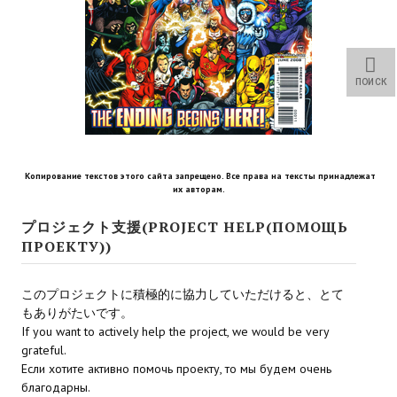
Star Trek Voyager Elite Force Remaster Fan Edition
Sacred Gold Remaster Fan Edition
ПОИСК
Red Faction remaster Fan Edition
Aliens versus Predator 1 Remaster Fan Edition
Age of Pirates: Caribbean Tales Remaster Fan Edition
Копирование текстов этого сайта запрещено. Все права на тексты принадлежат
их авторам.
Корсары 3 Сундук мертвеца Remaster Fan Edition
プロジェクト支援(PROJECT HELP(ПОМОЩЬ
Sea Dogs - City of Abandoned Ships Remaster Fan Edition
ПРОЕКТУ))
Sea Dogs Remaster Fan Edition
このプロジェクトに積極的に協力していただけると、とて
НОВОСТИ ПОРТАЛА
もありがたいです。
If you want to actively help the project, we would be very
grateful.
Новости
Если хотите активно помочь проекту, то мы будем очень
Новости Архив
благодарны.