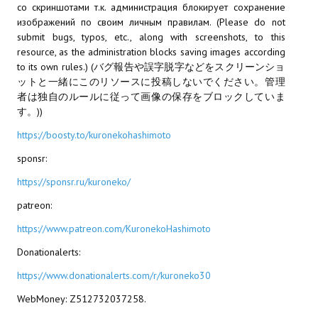
со скриншотами т.к. администрация блокирует сохранение
изображений по своим личным правилам. (Please do not
МОДЫ ДЛЯ ИГР
submit bugs, typos, etc., along with screenshots, to this
resource, as the administration blocks saving images according
Патчи
to its own rules.) (バグ報告や誤字脱字などをスクリーンショ
ットと一緒にこのリソースに投稿しないでください。管理
Mass Effect 2
者は独自のルールに従って画像の保存をブロックしていま
す。))
Mass Effect 3
https://boosty.to/kuronekohashimoto
Моды
sponsr:
Divinity Original Sin Enhanced Edition
https://sponsr.ru/kuroneko/
Dragon Age: Origins
patreon:
https://www.patreon.com/KuronekoHashimoto
Dragon Age 2
Donationalerts:
Dragon Age: Inquisition
https://www.donationalerts.com/r/kuroneko30
Fallout 3
WebMoney: Z512732037258.
GTA 5