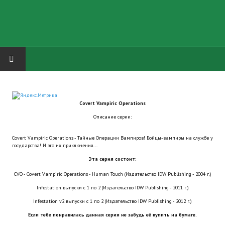
HOME
Covert Vampiric Operations
ГРУППА "КАРЛ ВЕЛИКИЙ"
Описание серии:
Завершённые проекты
Covert Vampiric Operations - Тайные Операции Вампиров! Бойцы-вампиры на службе у
государства! И это их приключения...
Русская биржа
Эта серия состоит:
Теневой кардинал для Обливиона
CVO - Covert Vampiric Operations - Human Touch (Издательство IDW Publishing - 2004 г.)
Infestation выпуски с 1 по 2 (Издательство IDW Publishing - 2011 г.)
Aliens vs Predator 2 (Русские субтитры)
Infestation v2 выпуски с 1 по 2 (Издательство IDW Publishing - 2012 г.)
Dungeon Siege 2 Legendary Mod (Русские субтитры)
Если тебе понравилась данная серия не забудь её купить на бумаге.