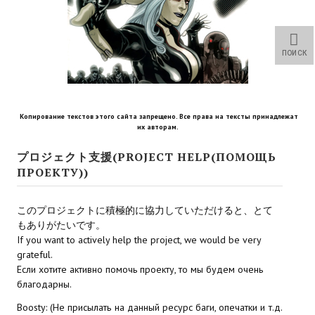
Star Trek Voyager Elite Force Remaster Fan Edition
Sacred Gold Remaster Fan Edition
ПОИСК
Red Faction remaster Fan Edition
Aliens versus Predator 1 Remaster Fan Edition
Копирование текстов этого сайта запрещено. Все права на тексты принадлежат
Age of Pirates: Caribbean Tales Remaster Fan Edition
их авторам.
プロジェクト支援(PROJECT HELP(ПОМОЩЬ
Корсары 3 Сундук мертвеца Remaster Fan Edition
ПРОЕКТУ))
Sea Dogs - City of Abandoned Ships Remaster Fan Edition
このプロジェクトに積極的に協力していただけると、とて
Sea Dogs Remaster Fan Edition
もありがたいです。
If you want to actively help the project, we would be very
НОВОСТИ ПОРТАЛА
grateful.
Если хотите активно помочь проекту, то мы будем очень
Новости
благодарны.
Новости Архив
Boosty: (Не присылать на данный ресурс баги, опечатки и т.д.