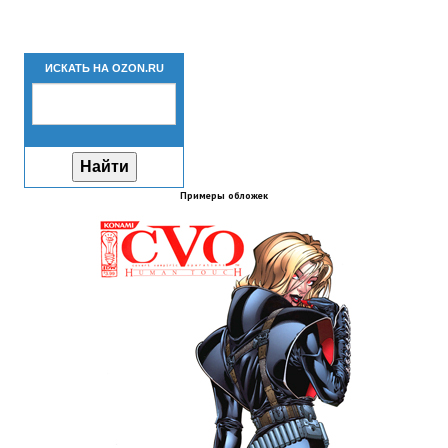
Новый ГГ
Моды группы
ИСКАТЬ НА OZON.RU
Теневой кардинал для Скайрима
Работы Alexandra10
Kitana HGEC
Примеры обложек
Apella CBBE SSE BodySlide (with Physics)
Apella 2.0 CBBE SSE BodySlide (with Physics)
Kitana CBBE SSE BodySlide (with Physics)
Nekomimi
New Light Skyrim SE
SB Corset Armor CBBE SSE BodySlide (with Physics)