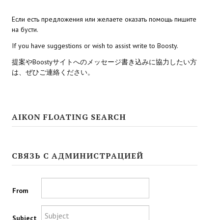
Если есть предложения или желаете оказать помощь пишите
Kingdoms of Amalur: Reckoning
на бусти.
Mass Effect Andromeda
If you have suggestions or wish to assist write to Boosty.
Neverwinter Nights 1
提案やBoostyサイトへのメッセージ書き込みに協力したい方
は、ぜひご連絡ください。
Sacred Ice & Blood
Sims 3
AIKON FLOATING SEARCH
Sims 4
Star Wars Jedi Knight: Dark Force II
СВЯЗЬ С АДМИНИСТРАЦИЕЙ
Star Wars Knights of the Old Republic 1
Star Wars Knights of the Old Republic 2
From
Titan Quest Immortal Throne
Subject