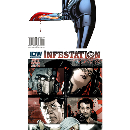
Wedding Wear CBBE SSE BodySlide (with Physics)
Работы Тестера 55
Наёмный оборотень
Небесный воин
Немного героев меча и магии
Расширенная версия Х3
REBalance
Работы Kuroneko
Doom 3 Remaster Fan Edition
X2 - The Threat Remaster Fan Edition
Quake III Arena Remaster Fan Edition