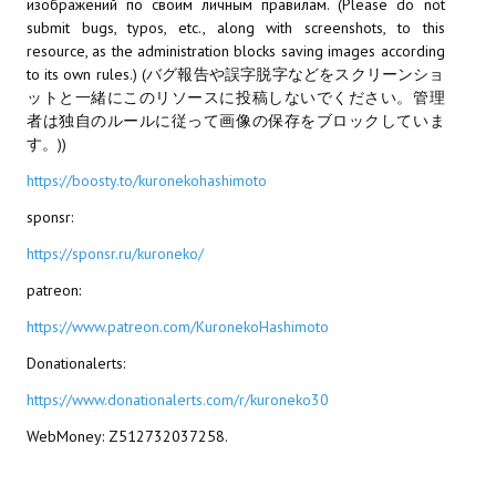
изображений по своим личным правилам. (Please do not
submit bugs, typos, etc., along with screenshots, to this
МОДЫ ДЛЯ ИГР
resource, as the administration blocks saving images according
to its own rules.) (バグ報告や誤字脱字などをスクリーンショ
Патчи
ットと一緒にこのリソースに投稿しないでください。管理
者は独自のルールに従って画像の保存をブロックしていま
Mass Effect 2
す。))
Mass Effect 3
https://boosty.to/kuronekohashimoto
sponsr:
Моды
https://sponsr.ru/kuroneko/
Divinity Original Sin Enhanced Edition
patreon:
Dragon Age: Origins
https://www.patreon.com/KuronekoHashimoto
Dragon Age 2
Donationalerts:
https://www.donationalerts.com/r/kuroneko30
Dragon Age: Inquisition
WebMoney: Z512732037258.
Fallout 3
GTA 5