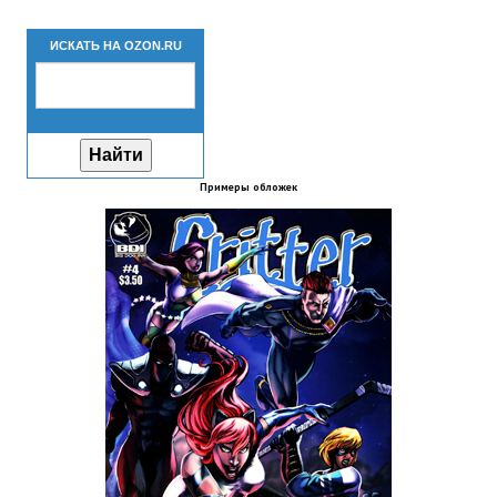
Новый ГГ
ИСКАТЬ НА OZON.RU
Моды группы
Теневой кардинал для Скайрима
Работы Alexandra10
Примеры обложек
Kitana HGEC
Apella CBBE SSE BodySlide (with Physics)
Apella 2.0 CBBE SSE BodySlide (with Physics)
Kitana CBBE SSE BodySlide (with Physics)
Nekomimi
New Light Skyrim SE
SB Corset Armor CBBE SSE BodySlide (with Physics)