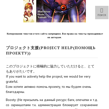
Star Trek Voyager Elite Force Remaster Fan Edition
Sacred Gold Remaster Fan Edition
ПОИСК
Red Faction remaster Fan Edition
Aliens versus Predator 1 Remaster Fan Edition
Копирование текстов этого сайта запрещено. Все права на тексты принадлежат
их авторам.
Age of Pirates: Caribbean Tales Remaster Fan Edition
プロジェクト支援(PROJECT HELP(ПОМОЩЬ
ПРОЕКТУ))
Корсары 3 Сундук мертвеца Remaster Fan Edition
Sea Dogs - City of Abandoned Ships Remaster Fan Edition
このプロジェクトに積極的に協力していただけると、とて
もありがたいです。
Sea Dogs Remaster Fan Edition
If you want to actively help the project, we would be very
grateful.
НОВОСТИ ПОРТАЛА
Если хотите активно помочь проекту, то мы будем очень
благодарны.
Новости
Boosty: (Не присылать на данный ресурс баги, опечатки и т.д.
со скриншотами т.к. администрация блокирует сохранение
Новости Архив