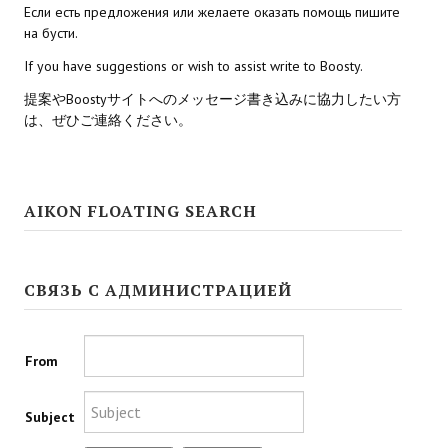
Если есть предложения или желаете оказать помощь пишите
на бусти.
Kingdoms of Amalur: Reckoning
If you have suggestions or wish to assist write to Boosty.
Mass Effect Andromeda
提案やBoostyサイトへのメッセージ書き込みに協力したい方
は、ぜひご連絡ください。
Neverwinter Nights 1
Sacred Ice & Blood
Sims 3
AIKON FLOATING SEARCH
Sims 4
Star Wars Jedi Knight: Dark Force II
СВЯЗЬ С АДМИНИСТРАЦИЕЙ
Star Wars Knights of the Old Republic 1
From
Star Wars Knights of the Old Republic 2
Titan Quest Immortal Throne
Subject