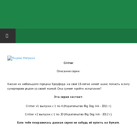
HOME
Critter
ГРУППА "КАРЛ ВЕЛИКИЙ"
Описание серии:
Завершённые проекты
Кассия из небольшого городка Кроуфорд на своё 18-летие имеет шанс попасть в лигу
супергероев рядом со своей мамой. Она сумеет пройти испытания?
Русская биржа
Эта серия состоит:
Теневой кардинал для Обливиона
Critter v1 выпуски с 1 по 4 (Издательство Big Dog Ink - 2011 г.)
Critter v2 выпуски с 1 по 20 (Издательство Big Dog Ink - 2012 г.)
Aliens vs Predator 2 (Русские субтитры)
Если тебе понравилась данная серия не забудь её купить на бумаге.
Dungeon Siege 2 Legendary Mod (Русские субтитры)