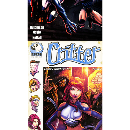
Wedding Wear CBBE SSE BodySlide (with Physics)
Работы Тестера 55
Наёмный оборотень
Небесный воин
Немного героев меча и магии
Расширенная версия Х3
REBalance
Работы Kuroneko
Doom 3 Remaster Fan Edition
X2 - The Threat Remaster Fan Edition
Quake III Arena Remaster Fan Edition