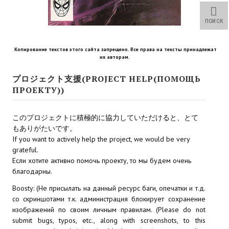
Star Trek Voyager Elite Force Remaster Fan Edition
ПОИСК
Sacred Gold Remaster Fan Edition
Red Faction remaster Fan Edition
Копирование текстов этого сайта запрещено. Все права на тексты принадлежат
их авторам.
Aliens versus Predator 1 Remaster Fan Edition
プロジェクト支援(PROJECT HELP(ПОМОЩЬ
ПРОЕКТУ))
Age of Pirates: Caribbean Tales Remaster Fan Edition
Корсары 3 Сундук мертвеца Remaster Fan Edition
このプロジェクトに積極的に協力していただけると、とて
もありがたいです。
Sea Dogs - City of Abandoned Ships Remaster Fan Edition
If you want to actively help the project, we would be very
grateful.
Sea Dogs Remaster Fan Edition
Если хотите активно помочь проекту, то мы будем очень
благодарны.
НОВОСТИ ПОРТАЛА
Boosty: (Не присылать на данный ресурс баги, опечатки и т.д.
со скриншотами т.к. администрация блокирует сохранение
Новости
изображений по своим личным правилам. (Please do not
submit bugs, typos, etc., along with screenshots, to this
Новости Архив