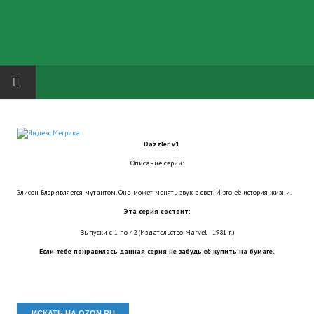
HOME
Dazzler v1
ГРУППА "КАРЛ ВЕЛИКИЙ"
Описание серии:
Завершённые проекты
Элисон Блэр является мутантом. Она может менять звук в свет. И это её история жизни.
Русская биржа
Эта серия состоит:
Выпуски с 1 по 42 (Издательство Marvel - 1981 г.)
Теневой кардинал для Обливиона
Если тебе понравилась данная серия не забудь её купить на бумаге.
Aliens vs Predator 2 (Русские субтитры)
Dungeon Siege 2 Legendary Mod (Русские субтитры)
ИСКАТЬ НА OZON.RU