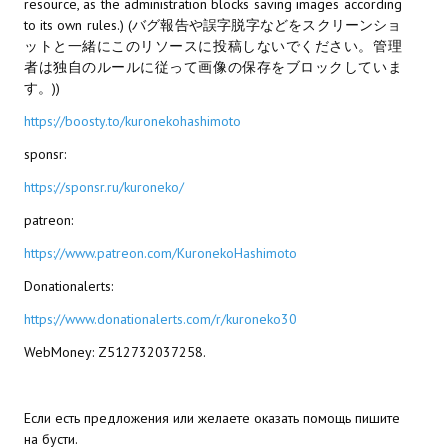
resource, as the administration blocks saving images according
to its own rules.) (バグ報告や誤字脱字などをスクリーンショ
МОДЫ ДЛЯ ИГР
ットと一緒にこのリソースに投稿しないでください。管理
者は独自のルールに従って画像の保存をブロックしていま
Патчи
す。))
Mass Effect 2
https://boosty.to/kuronekohashimoto
sponsr:
Mass Effect 3
https://sponsr.ru/kuroneko/
Моды
patreon:
Divinity Original Sin Enhanced Edition
https://www.patreon.com/KuronekoHashimoto
Dragon Age: Origins
Donationalerts:
https://www.donationalerts.com/r/kuroneko30
Dragon Age 2
WebMoney: Z512732037258.
Dragon Age: Inquisition
Fallout 3
Если есть предложения или желаете оказать помощь пишите
на бусти.
GTA 5