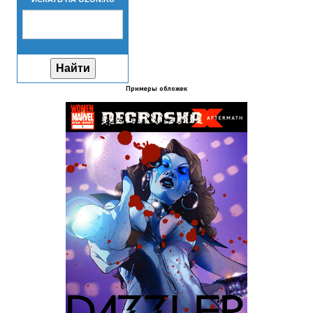
Новый ГГ
Моды группы
Теневой кардинал для Скайрима
Примеры обложек
Работы Alexandra10
Kitana HGEC
Apella CBBE SSE BodySlide (with Physics)
Apella 2.0 CBBE SSE BodySlide (with Physics)
Kitana CBBE SSE BodySlide (with Physics)
Nekomimi
New Light Skyrim SE
SB Corset Armor CBBE SSE BodySlide (with Physics)