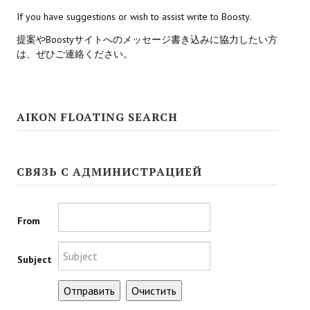
If you have suggestions or wish to assist write to Boosty.
Kingdoms of Amalur: Reckoning
提案やBoostyサイトへのメッセージ書き込みに協力したい方
は、ぜひご連絡ください。
Mass Effect Andromeda
Neverwinter Nights 1
Sacred Ice & Blood
AIKON FLOATING SEARCH
Sims 3
Sims 4
СВЯЗЬ С АДМИНИСТРАЦИЕЙ
Star Wars Jedi Knight: Dark Force II
From
Star Wars Knights of the Old Republic 1
Star Wars Knights of the Old Republic 2
Subject
Titan Quest Immortal Throne