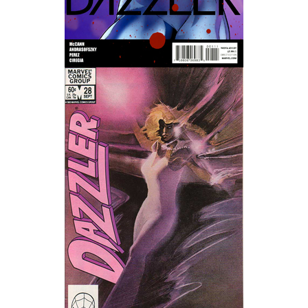
Wedding Wear CBBE SSE BodySlide (with Physics)
Работы Тестера 55
Наёмный оборотень
Небесный воин
Немного героев меча и магии
Расширенная версия Х3
REBalance
Работы Kuroneko
Doom 3 Remaster Fan Edition
X2 - The Threat Remaster Fan Edition
Quake III Arena Remaster Fan Edition