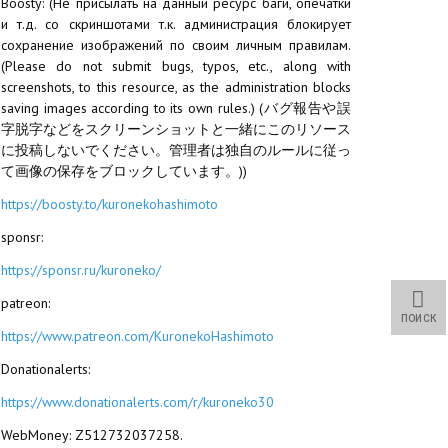
Boosty: (Не присылать на данный ресурс баги, опечатки
и т.д. со скриншотами т.к. администрация блокирует
сохранение изображений по своим личным правилам.
(Please do not submit bugs, typos, etc., along with
screenshots, to this resource, as the administration blocks
saving images according to its own rules.) (バグ報告や誤
字脱字などをスクリーンショットと一緒にこのリソース
に投稿しないでください。管理者は独自のルールに従っ
て画像の保存をブロックしています。))
https://boosty.to/kuronekohashimoto
sponsr:
https://sponsr.ru/kuroneko/
patreon:
ПОИСК
https://www.patreon.com/KuronekoHashimoto
Donationalerts:
https://www.donationalerts.com/r/kuroneko30
WebMoney: Z512732037258.