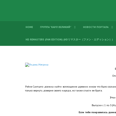
HOME
ГРУППА "КАРЛ ВЕЛИКИЙ"
НОВОСТИ ПОРТАЛА
HD REMASTERS (FAN EDITION) (HDリマスター（ファン・エディション）)
Оп
Рэйне Сантьяго должна найти воплощение древних инков что было сослано
только вернуть доверие своего народа, но также спасти ее брата.
Эта 
Выпуски с 1 по 3 (Из
Если тебе понравилась данна