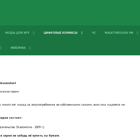
МОДЫ ДЛЯ ИГР
ЦИФРОВЫЕ КОМИКСЫ
ЧС
WALKTHROUGH VN
NEKOPARA
Descendant
исание серии:
 много лет назад за злоупотребление ее собственными силами, если она надеется не
серия состоит:
дательство Shadowline - 2009 г.)
я серия не забудь её купить на бумаге.