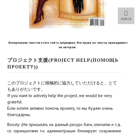
Star Trek Voyager Elite Force Remaster Fan Edition
Sacred Gold Remaster Fan Edition
ПОИСК
Red Faction remaster Fan Edition
Aliens versus Predator 1 Remaster Fan Edition
Копирование текстов этого сайта запрещено. Все права на тексты принадлежат
их авторам.
Age of Pirates: Caribbean Tales Remaster Fan Edition
プロジェクト支援(PROJECT HELP(ПОМОЩЬ
ПРОЕКТУ))
Корсары 3 Сундук мертвеца Remaster Fan Edition
Sea Dogs - City of Abandoned Ships Remaster Fan Edition
このプロジェクトに積極的に協力していただけると、とて
もありがたいです。
Sea Dogs Remaster Fan Edition
If you want to actively help the project, we would be very
grateful.
НОВОСТИ ПОРТАЛА
Если хотите активно помочь проекту, то мы будем очень
благодарны.
Новости
Boosty: (Не присылать на данный ресурс баги, опечатки и т.д.
со скриншотами т.к. администрация блокирует сохранение
Новости Архив