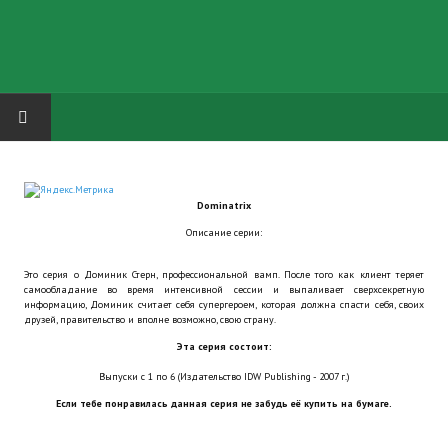
HOME
Dominatrix
ГРУППА "КАРЛ ВЕЛИКИЙ"
Описание серии:
Завершённые проекты
Это серия о Доминик Стерн, профессиональной вамп. После того как клиент теряет
самообладание во время интенсивной сессии и выпаливает сверхсекретную
Русская биржа
информацию, Доминик считает себя супергероем, которая должна спасти себя, своих
друзей, правительство и вполне возможно, свою страну.
Теневой кардинал для Обливиона
Эта серия состоит:
Выпуски с 1 по 6 (Издательство IDW Publishing - 2007 г.)
Aliens vs Predator 2 (Русские субтитры)
Если тебе понравилась данная серия не забудь её купить на бумаге.
Dungeon Siege 2 Legendary Mod (Русские субтитры)