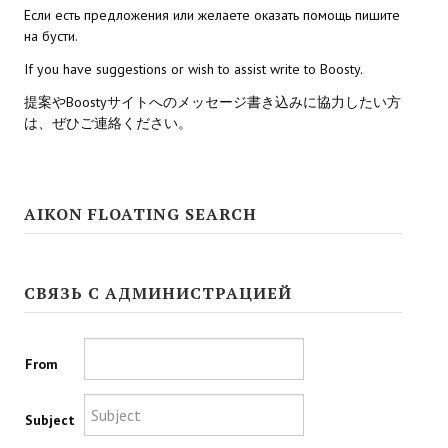
Если есть предложения или желаете оказать помощь пишите
на бусти.
Kingdoms of Amalur: Reckoning
If you have suggestions or wish to assist write to Boosty.
Mass Effect Andromeda
提案やBoostyサイトへのメッセージ書き込みに協力したい方
Neverwinter Nights 1
は、ぜひご連絡ください。
Sacred Ice & Blood
Sims 3
AIKON FLOATING SEARCH
Sims 4
Star Wars Jedi Knight: Dark Force II
СВЯЗЬ С АДМИНИСТРАЦИЕЙ
Star Wars Knights of the Old Republic 1
From
Star Wars Knights of the Old Republic 2
Titan Quest Immortal Throne
Subject