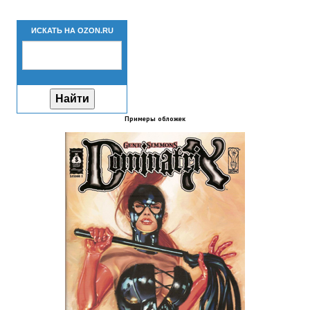
Новый ГГ
ИСКАТЬ НА OZON.RU
Моды группы
Теневой кардинал для Скайрима
Работы Alexandra10
Примеры обложек
Kitana HGEC
Apella CBBE SSE BodySlide (with Physics)
Apella 2.0 CBBE SSE BodySlide (with Physics)
Kitana CBBE SSE BodySlide (with Physics)
Nekomimi
New Light Skyrim SE
SB Corset Armor CBBE SSE BodySlide (with Physics)