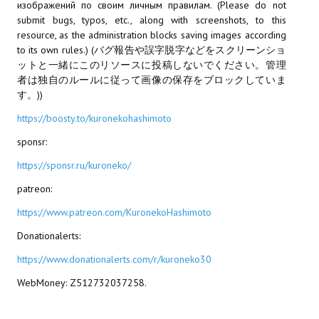
изображений по своим личным правилам. (Please do not
submit bugs, typos, etc., along with screenshots, to this
МОДЫ ДЛЯ ИГР
resource, as the administration blocks saving images according
to its own rules.) (バグ報告や誤字脱字などをスクリーンショ
Патчи
ットと一緒にこのリソースに投稿しないでください。管理
者は独自のルールに従って画像の保存をブロックしていま
Mass Effect 2
す。))
Mass Effect 3
https://boosty.to/kuronekohashimoto
sponsr:
Моды
https://sponsr.ru/kuroneko/
Divinity Original Sin Enhanced Edition
patreon:
Dragon Age: Origins
https://www.patreon.com/KuronekoHashimoto
Dragon Age 2
Donationalerts:
https://www.donationalerts.com/r/kuroneko30
Dragon Age: Inquisition
WebMoney: Z512732037258.
Fallout 3
GTA 5