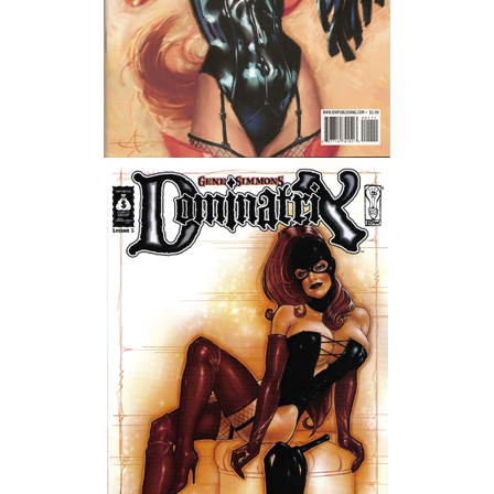
Wedding Wear CBBE SSE BodySlide (with Physics)
Работы Тестера 55
Наёмный оборотень
Небесный воин
Немного героев меча и магии
Расширенная версия Х3
REBalance
Работы Kuroneko
Doom 3 Remaster Fan Edition
X2 - The Threat Remaster Fan Edition
Quake III Arena Remaster Fan Edition