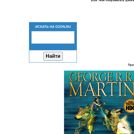
Если тебе понравилась данна
ИСКАТЬ НА OZON.RU
При