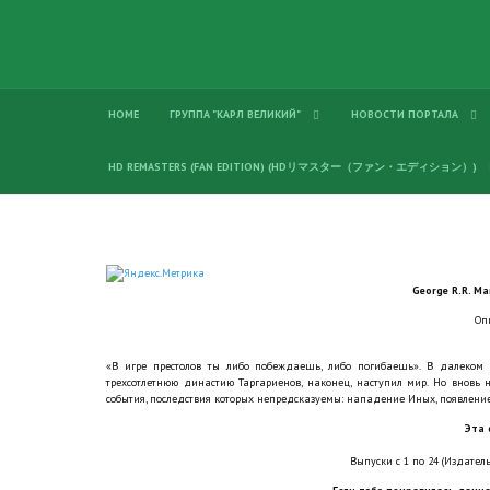
HOME
ГРУППА "КАРЛ ВЕЛИКИЙ"
НОВОСТИ ПОРТАЛА
HD REMASTERS (FAN EDITION) (HDリマスター（ファン・エディション）)
George R.R. Ma
Оп
«В игре престолов ты либо побеждаешь, либо погибаешь». В далеком м
трехсотлетнюю династию Таргариенов, наконец, наступил мир. Но вновь
события, последствия которых непредсказуемы: нападение Иных, появление 
Эта 
Выпуски с 1 по 24 (Издатель