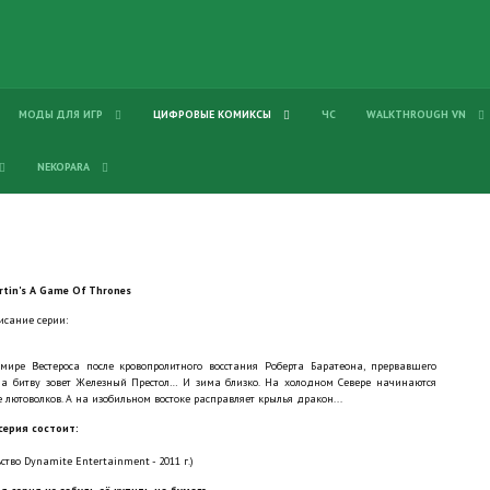
МОДЫ ДЛЯ ИГР
ЦИФРОВЫЕ КОМИКСЫ
ЧС
WALKTHROUGH VN
NEKOPARA
rtin's A Game Of Thrones
исание серии:
ире Вестероса после кровопролитного восстания Роберта Баратеона, прервавшего
 на битву зовет Железный Престол… И зима близко. На холодном Севере начинаются
лютоволков. А на изобильном востоке расправляет крылья дракон...
серия состоит:
ство Dynamite Entertainment - 2011 г.)