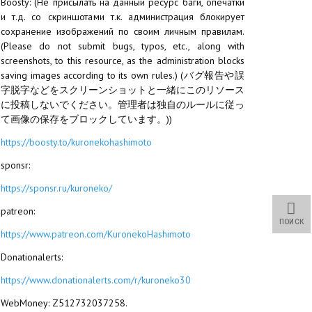
Boosty: (Не присылать на данный ресурс баги, опечатки
и т.д. со скриншотами т.к. администрация блокирует
сохранение изображений по своим личным правилам.
(Please do not submit bugs, typos, etc., along with
screenshots, to this resource, as the administration blocks
saving images according to its own rules.) (バグ報告や誤
字脱字などをスクリーンショットと一緒にこのリソース
に投稿しないでください。管理者は独自のルールに従っ
て画像の保存をブロックしています。))
https://boosty.to/kuronekohashimoto
sponsr:
https://sponsr.ru/kuroneko/
patreon:
ПОИСК
https://www.patreon.com/KuronekoHashimoto
Donationalerts:
https://www.donationalerts.com/r/kuroneko30
WebMoney: Z512732037258.