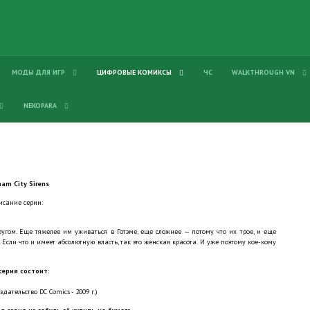
МОДЫ ДЛЯ ИГР
ЦИФРОВЫЕ КОМИКСЫ
ЧС
WALKTHROUGH VN
NEKOPARA
am City Sirens
исание серии:
гом. Еще тяжелее им уживаться в Готэме, еще сложнее — потому что их трое, и еще
ли что и имеет абсолютную власть, так это женская красота. И уже поэтому кое-кому
серия состоит:
здательство DC Comics - 2009 г.)