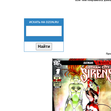
Если тебе понравилась данна
ИСКАТЬ НА OZON.RU
При