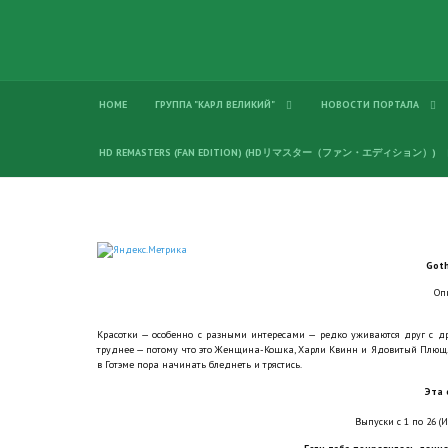
HOME
ГРУППА "КАРЛ ВЕЛИКИЙ"
НОВОСТИ ПОРТАЛА
HD REMASTERS (FAN EDITION) (HDリマスター（ファン・エディション）)
Goth
Оп
Красотки — особенно с разными интересами — редко уживаются друг с дру
труднее — потому что это Женщина-Кошка, Харли Квинн и Ядовитый Плющ. Ес
в Готэме пора начинать бледнеть и трястись.
Эта 
Выпуски с 1 по 26 (И