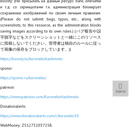
Boosty: (Не присылать на данный ресурс баги, опечатки
и т.д. со скриншотами т.к. администрация блокирует
сохранение изображений по своим личным правилам.
(Please do not submit bugs, typos, etc., along with
screenshots, to this resource, as the administration blocks
saving images according to its own rules.) (バグ報告や誤
字脱字などをスクリーンショットと一緒にこのリソース
に投稿しないでください。管理者は独自のルールに従っ
て画像の保存をブロックしています。))
https://boosty.to/kuronekohashimoto
sponsr:
https://sponsr.ru/kuroneko/
patreon:
ПОИСК
https://www.patreon.com/KuronekoHashimoto
Donationalerts:
https://www.donationalerts.com/r/kuroneko30
WebMoney: Z512732037258.