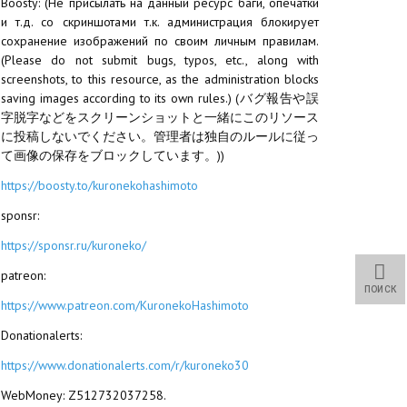
Boosty: (Не присылать на данный ресурс баги, опечатки
и т.д. со скриншотами т.к. администрация блокирует
сохранение изображений по своим личным правилам.
(Please do not submit bugs, typos, etc., along with
screenshots, to this resource, as the administration blocks
saving images according to its own rules.) (バグ報告や誤
字脱字などをスクリーンショットと一緒にこのリソース
に投稿しないでください。管理者は独自のルールに従っ
て画像の保存をブロックしています。))
https://boosty.to/kuronekohashimoto
sponsr:
https://sponsr.ru/kuroneko/
patreon:
ПОИСК
https://www.patreon.com/KuronekoHashimoto
Donationalerts:
https://www.donationalerts.com/r/kuroneko30
WebMoney: Z512732037258.