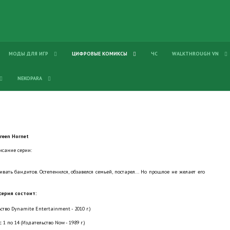
МОДЫ ДЛЯ ИГР
ЦИФРОВЫЕ КОМИКСЫ
ЧС
WALKTHROUGH VN
NEKOPARA
reen Hornet
исание серии:
ть бандитов. Остепенился, обзавелся семьей, постарел... Но прошлое не желает его
серия состоит:
ство Dynamite Entertainment - 2010 г.)
 1 по 14 (Издательство Now - 1989 г.)