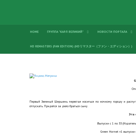
HOME
ГРУППА "КАРЛ ВЕЛИКИЙ"
НОВОСТИ ПОРТАЛА
HD REMASTERS (FAN EDITION) (HDリマスター（ファン・エディション）)
G
Оп
Первый Зеленый Шершень перестал носиться по ночному городу и распугива
отпускать. Придется за дело браться сыну.
Эта 
Выпуски с 1 по 33 (Издатель
Green Hornet v1 выпуски с