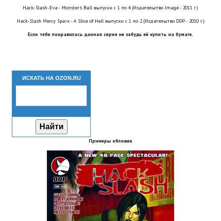
Hack-Slash-Eva - Monster's Ball выпуски с 1 по 4 (Издательство Image - 2011 г.)
Новый ГГ
Hack-Slash Mercy Sparx - A Slice of Hell выпуски с 1 по 2 (Издательство DDP - 2010 г.)
Моды группы
Если тебе понравилась данная серия не забудь её купить на бумаге.
Теневой кардинал для Скайрима
Работы Alexandra10
ИСКАТЬ НА OZON.RU
Kitana HGEC
Apella CBBE SSE BodySlide (with Physics)
Apella 2.0 CBBE SSE BodySlide (with Physics)
Примеры обложек
Kitana CBBE SSE BodySlide (with Physics)
Nekomimi
New Light Skyrim SE
SB Corset Armor CBBE SSE BodySlide (with Physics)