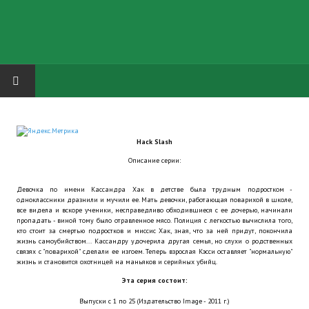
HOME
Hack Slash
ГРУППА "КАРЛ ВЕЛИКИЙ"
Описание серии:
Завершённые проекты
Девочка по имени Кассандра Хак в детстве была трудным подростком -
одноклассники дразнили и мучили ее. Мать девочки, работающая поварихой в школе,
Русская биржа
все видела и вскоре ученики, несправедливо обходившиеся с ее дочерью, начинали
пропадать - виной тому было отравленное мясо. Полиция с легкостью вычислила того,
кто стоит за смертью подростков и миссис Хак, зная, что за ней придут, покончила
Теневой кардинал для Обливиона
жизнь самоубийством... Кассандру удочерила другая семья, но слухи о родственных
связях с "поварихой" сделали ее изгоем. Теперь взрослая Кэсси оставляет "нормальную"
жизнь и становится охотницей на маньяков и серийных убийц.
Aliens vs Predator 2 (Русские субтитры)
Эта серия состоит:
Dungeon Siege 2 Legendary Mod (Русские субтитры)
Выпуски с 1 по 25 (Издательство Image - 2011 г.)