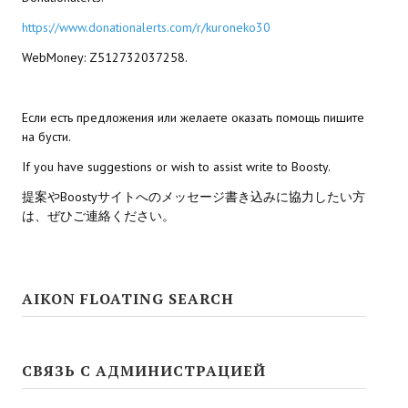
https://www.donationalerts.com/r/kuroneko30
Kingdoms of Amalur: Reckoning
WebMoney: Z512732037258.
Mass Effect Andromeda
Neverwinter Nights 1
Если есть предложения или желаете оказать помощь пишите
на бусти.
Sacred Ice & Blood
If you have suggestions or wish to assist write to Boosty.
Sims 3
提案やBoostyサイトへのメッセージ書き込みに協力したい方
は、ぜひご連絡ください。
Sims 4
Star Wars Jedi Knight: Dark Force II
AIKON FLOATING SEARCH
Star Wars Knights of the Old Republic 1
Star Wars Knights of the Old Republic 2
СВЯЗЬ С АДМИНИСТРАЦИЕЙ
Titan Quest Immortal Throne