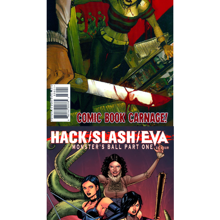
Wedding Wear CBBE SSE BodySlide (with Physics)
Работы Тестера 55
Наёмный оборотень
Небесный воин
Немного героев меча и магии
Расширенная версия Х3
REBalance
Работы Kuroneko
Doom 3 Remaster Fan Edition
X2 - The Threat Remaster Fan Edition
Quake III Arena Remaster Fan Edition