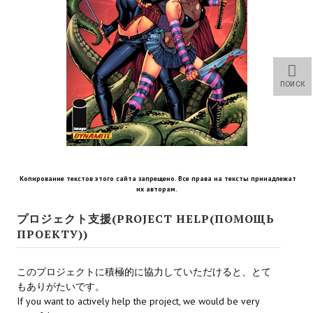
Star Trek Voyager Elite Force Remaster Fan Edition
Sacred Gold Remaster Fan Edition
Red Faction remaster Fan Edition
ПОИСК
Aliens versus Predator 1 Remaster Fan Edition
Age of Pirates: Caribbean Tales Remaster Fan Edition
Корсары 3 Сундук мертвеца Remaster Fan Edition
Копирование текстов этого сайта запрещено. Все права на тексты принадлежат
Sea Dogs - City of Abandoned Ships Remaster Fan Edition
их авторам.
Sea Dogs Remaster Fan Edition
プロジェクト支援(PROJECT HELP(ПОМОЩЬ
ПРОЕКТУ))
НОВОСТИ ПОРТАЛА
このプロジェクトに積極的に協力していただけると、とて
Новости
もありがたいです。
If you want to actively help the project, we would be very
Новости Архив