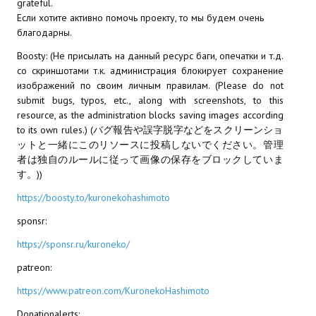
grateful.
Если хотите активно помочь проекту, то мы будем очень
МОДЫ ДЛЯ ИГР
благодарны.
Boosty: (Не присылать на данный ресурс баги, опечатки и т.д.
Патчи
со скриншотами т.к. администрация блокирует сохранение
Mass Effect 2
изображений по своим личным правилам. (Please do not
submit bugs, typos, etc., along with screenshots, to this
Mass Effect 3
resource, as the administration blocks saving images according
to its own rules.) (バグ報告や誤字脱字などをスクリーンショ
Моды
ットと一緒にこのリソースに投稿しないでください。管理
者は独自のルールに従って画像の保存をブロックしていま
Divinity Original Sin Enhanced Edition
す。))
https://boosty.to/kuronekohashimoto
Dragon Age: Origins
sponsr:
Dragon Age 2
https://sponsr.ru/kuroneko/
Dragon Age: Inquisition
patreon:
Fallout 3
https://www.patreon.com/KuronekoHashimoto
Donationalerts:
GTA 5