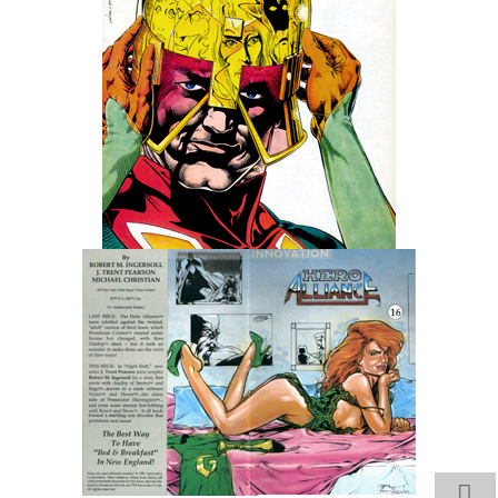
Wedding Wear CBBE SSE BodySlide (with Physics)
Работы Тестера 55
Наёмный оборотень
Небесный воин
Немного героев меча и магии
Расширенная версия Х3
REBalance
Работы Kuroneko
Doom 3 Remaster Fan Edition
X2 - The Threat Remaster Fan Edition
Quake III Arena Remaster Fan Edition