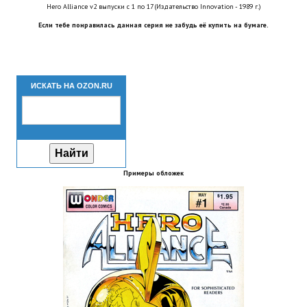
Hero Alliance v2 выпуски с 1 по 17 (Издательство Innovation - 1989 г.)
Новый ГГ
Если тебе понравилась данная серия не забудь её купить на бумаге.
Моды группы
Теневой кардинал для Скайрима
ИСКАТЬ НА OZON.RU
Работы Alexandra10
Kitana HGEC
Apella CBBE SSE BodySlide (with Physics)
Примеры обложек
Apella 2.0 CBBE SSE BodySlide (with Physics)
Kitana CBBE SSE BodySlide (with Physics)
Nekomimi
New Light Skyrim SE
SB Corset Armor CBBE SSE BodySlide (with Physics)