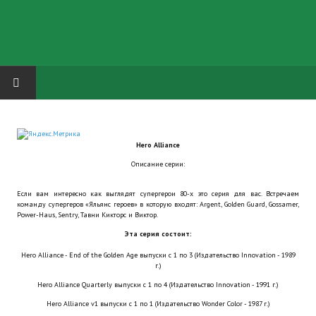
HOME
Hero Alliance
ГРУППА "КАРЛ ВЕЛИКИЙ"
Описание серии:
Завершённые проекты
Если вам интересно как выглядят супергерои 80-х это серия для вас. Встречаем
команду супергеров «Яльянс героев» в которую входят: Argent, Golden Guard, Gossamer,
Русская биржа
Power-Haus, Sentry, Тавни Кикторс и Виктор.
Эта серия состоит:
Теневой кардинал для Обливиона
Hero Alliance - End of the Golden Age выпуски с 1 по 3 (Издательство Innovation - 1989
г.)
Aliens vs Predator 2 (Русские субтитры)
Hero Alliance Quarterly выпуски с 1 по 4 (Издательство Innovation - 1991 г.)
Dungeon Siege 2 Legendary Mod (Русские субтитры)
Hero Alliance v1 выпуски с 1 по 1 (Издательство Wonder Color - 1987 г.)