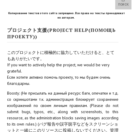
Star Trek Voyager Elite Force Remaster Fan Edition
ПОИСК
Копирование текстов этого сайта запрещено. Все права на тексты принадлежат
Sacred Gold Remaster Fan Edition
их авторам.
Red Faction remaster Fan Edition
プロジェクト支援(PROJECT HELP(ПОМОЩЬ
ПРОЕКТУ))
Aliens versus Predator 1 Remaster Fan Edition
このプロジェクトに積極的に協力していただけると、とて
Age of Pirates: Caribbean Tales Remaster Fan Edition
もありがたいです。
If you want to actively help the project, we would be very
Корсары 3 Сундук мертвеца Remaster Fan Edition
grateful.
Если хотите активно помочь проекту, то мы будем очень
Sea Dogs - City of Abandoned Ships Remaster Fan Edition
благодарны.
Sea Dogs Remaster Fan Edition
Boosty: (Не присылать на данный ресурс баги, опечатки и т.д.
со скриншотами т.к. администрация блокирует сохранение
НОВОСТИ ПОРТАЛА
изображений по своим личным правилам. (Please do not
submit bugs, typos, etc., along with screenshots, to this
Новости
resource, as the administration blocks saving images according
to its own rules.) (バグ報告や誤字脱字などをスクリーンショ
Новости Архив
ットと一緒にこのリソースに投稿しないでください。管理