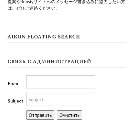
提案やBoostyサイトへのメッセージ書き込みに協力したい方
は、ぜひご連絡ください。
Kingdoms of Amalur: Reckoning
Mass Effect Andromeda
AIKON FLOATING SEARCH
Neverwinter Nights 1
Sacred Ice & Blood
СВЯЗЬ С АДМИНИСТРАЦИЕЙ
Sims 3
Sims 4
From
Star Wars Jedi Knight: Dark Force II
Subject
Star Wars Knights of the Old Republic 1
Star Wars Knights of the Old Republic 2
Titan Quest Immortal Throne