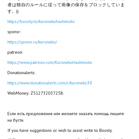
者は独自のルールに従って画像の保存をブロックしていま
МОДЫ ДЛЯ ИГР
す。))
https://boosty.to/kuronekohashimoto
Патчи
sponsr:
Mass Effect 2
https://sponsr.ru/kuroneko/
Mass Effect 3
patreon:
https://www.patreon.com/KuronekoHashimoto
Моды
Donationalerts:
Divinity Original Sin Enhanced Edition
https://www.donationalerts.com/r/kuroneko30
Dragon Age: Origins
WebMoney: Z512732037258.
Dragon Age 2
Dragon Age: Inquisition
Если есть предложения или желаете оказать помощь пишите
на бусти.
Fallout 3
If you have suggestions or wish to assist write to Boosty.
GTA 5