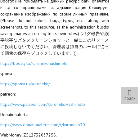
Boosty: (Не присылать на данный ресурс баги, опечатки
и т.д. со скриншотами т.к. администрация блокирует
сохранение изображений по своим личным правилам.
(Please do not submit bugs, typos, etc., along with
screenshots, to this resource, as the administration blocks
saving images according to its own rules.) (バグ報告や誤
字脱字などをスクリーンショットと一緒にこのリソース
に投稿しないでください。管理者は独自のルールに従っ
て画像の保存をブロックしています。))
https://boosty.to/kuronekohashimoto
sponsr:
https://sponsr.ru/kuroneko/
patreon:
ПОИСК
https://www.patreon.com/KuronekoHashimoto
Donationalerts:
https://www.donationalerts.com/r/kuroneko30
WebMoney: Z512732037258.