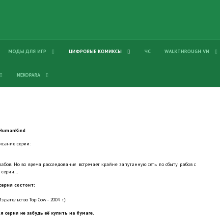
МОДЫ ДЛЯ ИГР
ЦИФРОВЫЕ КОМИКСЫ
ЧС
WALKTHROUGH VN
NEKOPARA
HumanKind
исание серии:
абов. Но во время расследования встречает крайне запутанную сеть по сбыту рабов с
й серии…
серия состоит:
здательство Top Cow - 2004 г.)
я серия не забудь её купить на бумаге.