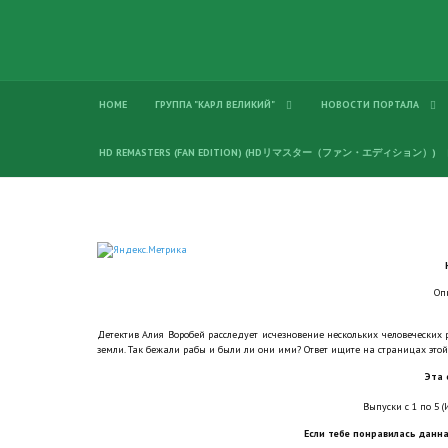
HOME
ГРУППА "КАРЛ ВЕЛИКИЙ"
НОВОСТИ ПОРТАЛА
HD REMASTERS (FAN EDITION) (HDリマスター（ファン・エディション）)
Оп
Детектив Алия Воробей расследует исчезновение нескольких человеческих р
земли. Так бежали рабы и были ли они ими? Ответ ищите на страницах это
Эта 
Выпуски с 1 по 5 (И
Если тебе понравилась данна