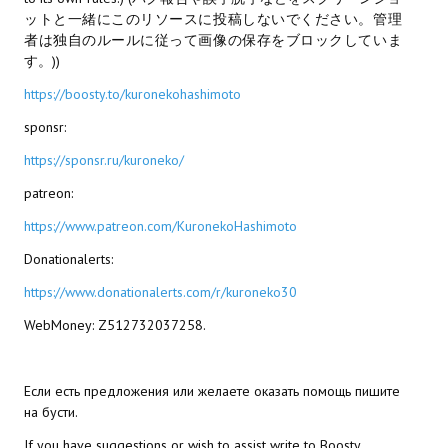
ットと一緒にこのリソースに投稿しないでください。管理
МОДЫ ДЛЯ ИГР
者は独自のルールに従って画像の保存をブロックしていま
す。))
Патчи
https://boosty.to/kuronekohashimoto
Mass Effect 2
sponsr:
https://sponsr.ru/kuroneko/
Mass Effect 3
patreon:
Моды
https://www.patreon.com/KuronekoHashimoto
Divinity Original Sin Enhanced Edition
Donationalerts:
Dragon Age: Origins
https://www.donationalerts.com/r/kuroneko30
Dragon Age 2
WebMoney: Z512732037258.
Dragon Age: Inquisition
Если есть предложения или желаете оказать помощь пишите
Fallout 3
на бусти.
If you have suggestions or wish to assist write to Boosty.
GTA 5