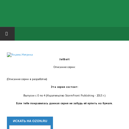
HOME
Jailbait
ГРУППА "КАРЛ ВЕЛИКИЙ"
Описание серии:
Завершённые проекты
(Описание серии в разработке)
Русская биржа
Эта серия состоит:
Выпуски с 0 по 4 (Издательство StormFront Publishing - 2013 г.)
Теневой кардинал для Обливиона
Если тебе понравилась данная серия не забудь её купить на бумаге.
Aliens vs Predator 2 (Русские субтитры)
ИСКАТЬ НА OZON.RU
Dungeon Siege 2 Legendary Mod (Русские субтитры)