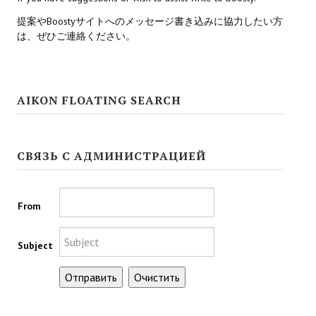
提案やBoostyサイトへのメッセージ書き込みに協力したい方
Kingdoms of Amalur: Reckoning
は、ぜひご連絡ください。
Mass Effect Andromeda
Neverwinter Nights 1
AIKON FLOATING SEARCH
Sacred Ice & Blood
Sims 3
СВЯЗЬ С АДМИНИСТРАЦИЕЙ
Sims 4
Star Wars Jedi Knight: Dark Force II
From
Star Wars Knights of the Old Republic 1
Subject
Star Wars Knights of the Old Republic 2
Titan Quest Immortal Throne