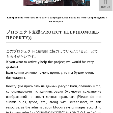
Star Trek Voyager Elite Force Remaster Fan Edition
ПОИСК
Sacred Gold Remaster Fan Edition
Копирование текстов этого сайта запрещено. Все права на тексты принадлежат
их авторам.
Red Faction remaster Fan Edition
プロジェクト支援(PROJECT HELP(ПОМОЩЬ
Aliens versus Predator 1 Remaster Fan Edition
ПРОЕКТУ))
Age of Pirates: Caribbean Tales Remaster Fan Edition
このプロジェクトに積極的に協力していただけると、とて
Корсары 3 Сундук мертвеца Remaster Fan Edition
もありがたいです。
If you want to actively help the project, we would be very
Sea Dogs - City of Abandoned Ships Remaster Fan Edition
grateful.
Если хотите активно помочь проекту, то мы будем очень
Sea Dogs Remaster Fan Edition
благодарны.
Boosty: (Не присылать на данный ресурс баги, опечатки и т.д.
НОВОСТИ ПОРТАЛА
со скриншотами т.к. администрация блокирует сохранение
изображений по своим личным правилам. (Please do not
Новости
submit bugs, typos, etc., along with screenshots, to this
resource, as the administration blocks saving images according
Новости Архив
to its own rules.) (バグ報告や誤字脱字などをスクリーンショ