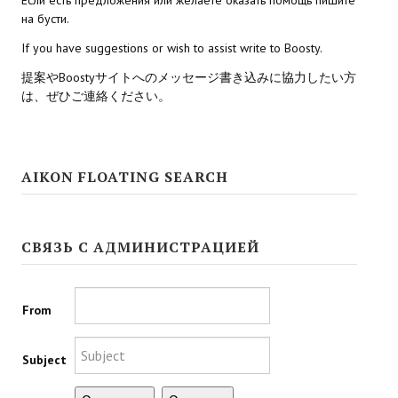
на бусти.
Kingdoms of Amalur: Reckoning
If you have suggestions or wish to assist write to Boosty.
Mass Effect Andromeda
提案やBoostyサイトへのメッセージ書き込みに協力したい方
は、ぜひご連絡ください。
Neverwinter Nights 1
Sacred Ice & Blood
AIKON FLOATING SEARCH
Sims 3
Sims 4
СВЯЗЬ С АДМИНИСТРАЦИЕЙ
Star Wars Jedi Knight: Dark Force II
Star Wars Knights of the Old Republic 1
From
Star Wars Knights of the Old Republic 2
Subject
Titan Quest Immortal Throne