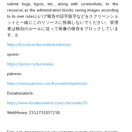
submit bugs, typos, etc., along with screenshots, to this
resource, as the administration blocks saving images according
МОДЫ ДЛЯ ИГР
to its own rules.) (バグ報告や誤字脱字などをスクリーンショ
ットと一緒にこのリソースに投稿しないでください。管理
Патчи
者は独自のルールに従って画像の保存をブロックしていま
す。))
Mass Effect 2
https://boosty.to/kuronekohashimoto
Mass Effect 3
sponsr:
Моды
https://sponsr.ru/kuroneko/
Divinity Original Sin Enhanced Edition
patreon:
Dragon Age: Origins
https://www.patreon.com/KuronekoHashimoto
Donationalerts:
Dragon Age 2
https://www.donationalerts.com/r/kuroneko30
Dragon Age: Inquisition
WebMoney: Z512732037258.
Fallout 3
GTA 5
Если есть предложения или желаете оказать помощь пишите