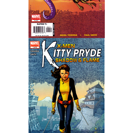
Wedding Wear CBBE SSE BodySlide (with Physics)
Работы Тестера 55
Наёмный оборотень
Небесный воин
Немного героев меча и магии
Расширенная версия Х3
REBalance
Работы Kuroneko
Doom 3 Remaster Fan Edition
X2 - The Threat Remaster Fan Edition
Quake III Arena Remaster Fan Edition