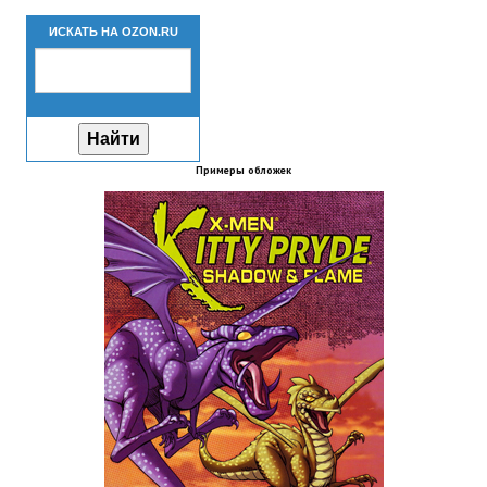
Новый ГГ
ИСКАТЬ НА OZON.RU
Моды группы
Теневой кардинал для Скайрима
Работы Alexandra10
Примеры обложек
Kitana HGEC
Apella CBBE SSE BodySlide (with Physics)
Apella 2.0 CBBE SSE BodySlide (with Physics)
Kitana CBBE SSE BodySlide (with Physics)
Nekomimi
New Light Skyrim SE
SB Corset Armor CBBE SSE BodySlide (with Physics)