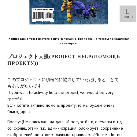
Star Trek Voyager Elite Force Remaster Fan Edition
Sacred Gold Remaster Fan Edition
ПОИСК
Red Faction remaster Fan Edition
Копирование текстов этого сайта запрещено. Все права на тексты принадлежат
Aliens versus Predator 1 Remaster Fan Edition
их авторам.
Age of Pirates: Caribbean Tales Remaster Fan Edition
プロジェクト支援(PROJECT HELP(ПОМОЩЬ
ПРОЕКТУ))
Корсары 3 Сундук мертвеца Remaster Fan Edition
このプロジェクトに積極的に協力していただけると、とて
Sea Dogs - City of Abandoned Ships Remaster Fan Edition
もありがたいです。
If you want to actively help the project, we would be very
Sea Dogs Remaster Fan Edition
grateful.
Если хотите активно помочь проекту, то мы будем очень
НОВОСТИ ПОРТАЛА
благодарны.
Новости
Boosty: (Не присылать на данный ресурс баги, опечатки и т.д.
со скриншотами т.к. администрация блокирует сохранение
Новости Архив
изображений по своим личным правилам. (Please do not