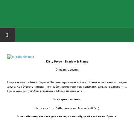
HOME
Kitty Pryde - Shadow & Flame
ГРУППА "КАРЛ ВЕЛИКИЙ"
Описание серии:
Завершённые проекты
Смертельные тайны с берегов Японии привлекают Кити Прайд и её огнедышащего
друга. Как будто у ниндзя нету забот, кроме того как присматривать за драконами…
Русская биржа
Приключения одной из команды «X-Men» начинаются…
Эта серия состоит:
Теневой кардинал для Обливиона
Выпуски с 1 по 5 (Издательство Marvel - 2005 г.)
Aliens vs Predator 2 (Русские субтитры)
Если тебе понравилась данная серия не забудь её купить на бумаге.
Dungeon Siege 2 Legendary Mod (Русские субтитры)