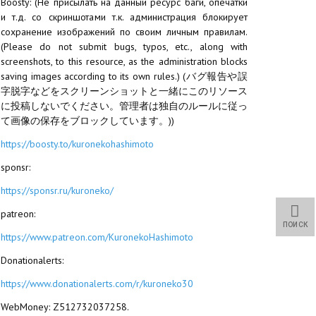
Boosty: (Не присылать на данный ресурс баги, опечатки
и т.д. со скриншотами т.к. администрация блокирует
сохранение изображений по своим личным правилам.
(Please do not submit bugs, typos, etc., along with
screenshots, to this resource, as the administration blocks
saving images according to its own rules.) (バグ報告や誤
字脱字などをスクリーンショットと一緒にこのリソース
に投稿しないでください。管理者は独自のルールに従っ
て画像の保存をブロックしています。))
https://boosty.to/kuronekohashimoto
sponsr:
https://sponsr.ru/kuroneko/
patreon:
ПОИСК
https://www.patreon.com/KuronekoHashimoto
Donationalerts:
https://www.donationalerts.com/r/kuroneko30
WebMoney: Z512732037258.