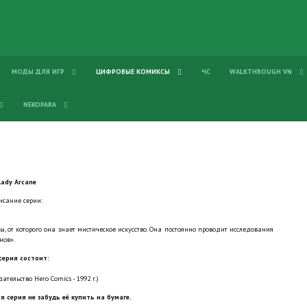
МОДЫ ДЛЯ ИГР
ЦИФРОВЫЕ КОМИКСЫ
ЧС
WALKTHROUGH VN
NEKOPARA
Lady Arcane
исание серии:
 от которого она знает мистическое искусство. Она постоянно проводит исследования
нов».
серия состоит:
ательство Hero Comics - 1992 г.)
я серия не забудь её купить на бумаге.