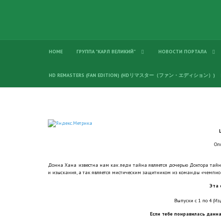
HOME
ГРУППА "КАРЛ ВЕЛИКИЙ"
НОВОСТИ ПОРТАЛА
HD REMASTERS (FAN EDITION) (HDリマスター（ファン・エディション）)
Оп
Донна Хана известна нам как леди тайна является дочерью Доктора тайны,
и изыскания, а так является мистическим защитником из команды «чемпио
Эта 
Выпуски с 1 по 4 (Изд
Если тебе понравилась данна