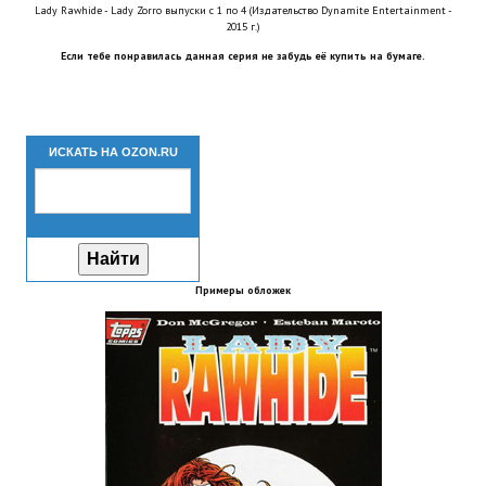
Lady Rawhide - Lady Zorro выпуски с 1 по 4 (Издательство Dynamite Entertainment -
Новый ГГ
2015 г.)
Если тебе понравилась данная серия не забудь её купить на бумаге.
Моды группы
Теневой кардинал для Скайрима
Работы Alexandra10
ИСКАТЬ НА OZON.RU
Kitana HGEC
Apella CBBE SSE BodySlide (with Physics)
Apella 2.0 CBBE SSE BodySlide (with Physics)
Примеры обложек
Kitana CBBE SSE BodySlide (with Physics)
Nekomimi
New Light Skyrim SE
SB Corset Armor CBBE SSE BodySlide (with Physics)