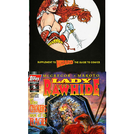
Wedding Wear CBBE SSE BodySlide (with Physics)
Работы Тестера 55
Наёмный оборотень
Небесный воин
Немного героев меча и магии
Расширенная версия Х3
REBalance
Работы Kuroneko
Doom 3 Remaster Fan Edition
X2 - The Threat Remaster Fan Edition
Quake III Arena Remaster Fan Edition