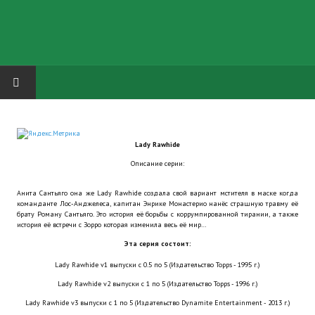
HOME
Lady Rawhide
ГРУППА "КАРЛ ВЕЛИКИЙ"
Описание серии:
Завершённые проекты
Анита Сантьяго она же Lady Rawhide создала свой вариант мстителя в маске когда
команданте Лос-Анджелеса, капитан Энрике Монастерио нанёс страшную травму её
Русская биржа
брату Роману Сантьяго. Это история её борьбы с коррумпированной тирании, а также
история её встречи с Зорро которая изменила весь её мир…
Теневой кардинал для Обливиона
Эта серия состоит:
Lady Rawhide v1 выпуски с 0.5 по 5 (Издательство Topps - 1995 г.)
Aliens vs Predator 2 (Русские субтитры)
Lady Rawhide v2 выпуски с 1 по 5 (Издательство Topps - 1996 г.)
Dungeon Siege 2 Legendary Mod (Русские субтитры)
Lady Rawhide v3 выпуски с 1 по 5 (Издательство Dynamite Entertainment - 2013 г.)