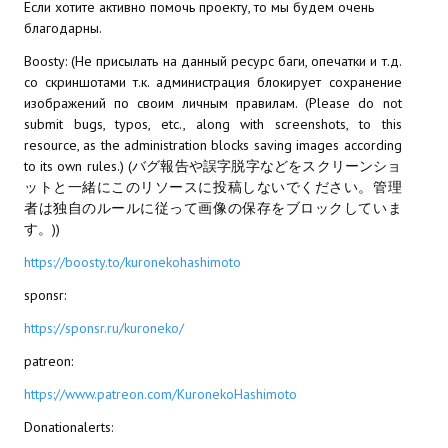
Если хотите активно помочь проекту, то мы будем очень
благодарны.
МОДЫ ДЛЯ ИГР
Boosty: (Не присылать на данный ресурс баги, опечатки и т.д.
Патчи
со скриншотами т.к. администрация блокирует сохранение
изображений по своим личным правилам. (Please do not
Mass Effect 2
submit bugs, typos, etc., along with screenshots, to this
resource, as the administration blocks saving images according
Mass Effect 3
to its own rules.) (バグ報告や誤字脱字などをスクリーンショ
ットと一緒にこのリソースに投稿しないでください。管理
Моды
者は独自のルールに従って画像の保存をブロックしていま
す。))
Divinity Original Sin Enhanced Edition
https://boosty.to/kuronekohashimoto
Dragon Age: Origins
sponsr:
Dragon Age 2
https://sponsr.ru/kuroneko/
patreon:
Dragon Age: Inquisition
https://www.patreon.com/KuronekoHashimoto
Fallout 3
Donationalerts:
GTA 5