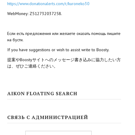
https://www.donationalerts.com/r/kuroneko30
Kingdoms of Amalur: Reckoning
WebMoney: Z512732037258.
Mass Effect Andromeda
Если есть предложения или желаете оказать помощь пишите
Neverwinter Nights 1
на бусти.
Sacred Ice & Blood
If you have suggestions or wish to assist write to Boosty.
提案やBoostyサイトへのメッセージ書き込みに協力したい方
Sims 3
は、ぜひご連絡ください。
Sims 4
Star Wars Jedi Knight: Dark Force II
AIKON FLOATING SEARCH
Star Wars Knights of the Old Republic 1
Star Wars Knights of the Old Republic 2
СВЯЗЬ С АДМИНИСТРАЦИЕЙ
Titan Quest Immortal Throne