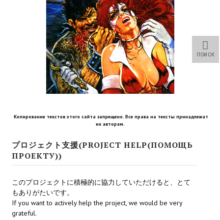
Star Trek Voyager Elite Force Remaster Fan Edition
Sacred Gold Remaster Fan Edition
Red Faction remaster Fan Edition
ПОИСК
Aliens versus Predator 1 Remaster Fan Edition
Age of Pirates: Caribbean Tales Remaster Fan Edition
Корсары 3 Сундук мертвеца Remaster Fan Edition
Копирование текстов этого сайта запрещено. Все права на тексты принадлежат
их авторам.
Sea Dogs - City of Abandoned Ships Remaster Fan Edition
プロジェクト支援(PROJECT HELP(ПОМОЩЬ
Sea Dogs Remaster Fan Edition
ПРОЕКТУ))
НОВОСТИ ПОРТАЛА
このプロジェクトに積極的に協力していただけると、とて
もありがたいです。
Новости
If you want to actively help the project, we would be very
grateful.
Новости Архив