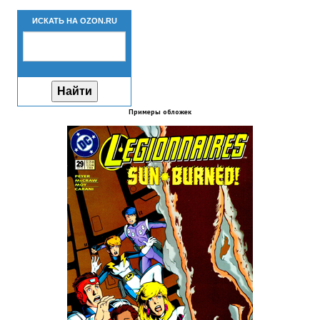
Новый ГГ
ИСКАТЬ НА OZON.RU
Моды группы
Теневой кардинал для Скайрима
Работы Alexandra10
Примеры обложек
Kitana HGEC
Apella CBBE SSE BodySlide (with Physics)
Apella 2.0 CBBE SSE BodySlide (with Physics)
Kitana CBBE SSE BodySlide (with Physics)
Nekomimi
New Light Skyrim SE
SB Corset Armor CBBE SSE BodySlide (with Physics)