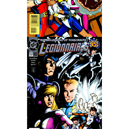
Wedding Wear CBBE SSE BodySlide (with Physics)
Работы Тестера 55
Наёмный оборотень
Небесный воин
Немного героев меча и магии
Расширенная версия Х3
REBalance
Работы Kuroneko
Doom 3 Remaster Fan Edition
X2 - The Threat Remaster Fan Edition
Quake III Arena Remaster Fan Edition