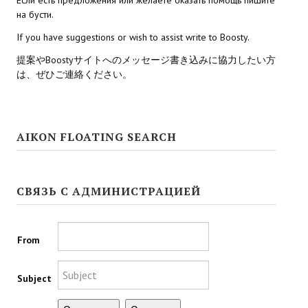
на бусти.
Kingdoms of Amalur: Reckoning
If you have suggestions or wish to assist write to Boosty.
Mass Effect Andromeda
提案やBoostyサイトへのメッセージ書き込みに協力したい方
は、ぜひご連絡ください。
Neverwinter Nights 1
Sacred Ice & Blood
AIKON FLOATING SEARCH
Sims 3
Sims 4
СВЯЗЬ С АДМИНИСТРАЦИЕЙ
Star Wars Jedi Knight: Dark Force II
Star Wars Knights of the Old Republic 1
From
Star Wars Knights of the Old Republic 2
Subject
Titan Quest Immortal Throne