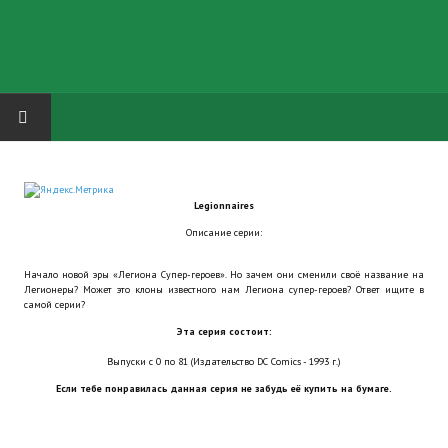
HOME
Legionnaires
ГРУППА "КАРЛ ВЕЛИКИЙ"
Описание серии:
Завершённые проекты
Начало новой эры «Легиона Супер-героев». Но зачем они сменили своё название на
Легионеры? Может это клоны известного нам Легиона супер-героев? Ответ ищите в
Русская биржа
самой серии?
Эта серия состоит:
Теневой кардинал для Обливиона
Выпуски с 0 по 81 (Издательство DC Comics - 1993 г.)
Aliens vs Predator 2 (Русские субтитры)
Если тебе понравилась данная серия не забудь её купить на бумаге.
Dungeon Siege 2 Legendary Mod (Русские субтитры)