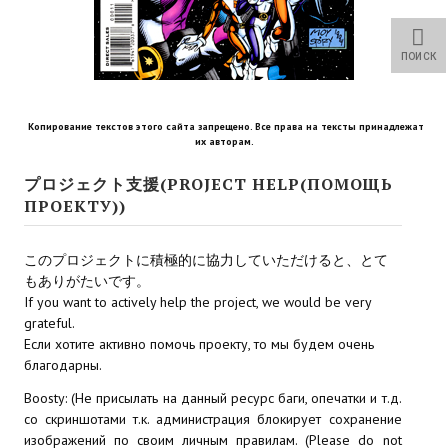
Star Trek Voyager Elite Force Remaster Fan Edition
Sacred Gold Remaster Fan Edition
ПОИСК
Red Faction remaster Fan Edition
Копирование текстов этого сайта запрещено. Все права на тексты принадлежат
Aliens versus Predator 1 Remaster Fan Edition
их авторам.
Age of Pirates: Caribbean Tales Remaster Fan Edition
プロジェクト支援(PROJECT HELP(ПОМОЩЬ
ПРОЕКТУ))
Корсары 3 Сундук мертвеца Remaster Fan Edition
このプロジェクトに積極的に協力していただけると、とて
Sea Dogs - City of Abandoned Ships Remaster Fan Edition
もありがたいです。
If you want to actively help the project, we would be very
Sea Dogs Remaster Fan Edition
grateful.
Если хотите активно помочь проекту, то мы будем очень
НОВОСТИ ПОРТАЛА
благодарны.
Новости
Boosty: (Не присылать на данный ресурс баги, опечатки и т.д.
со скриншотами т.к. администрация блокирует сохранение
Новости Архив
изображений по своим личным правилам. (Please do not