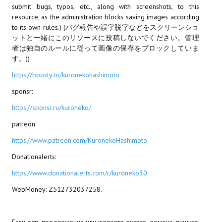
submit bugs, typos, etc., along with screenshots, to this
resource, as the administration blocks saving images according
МОДЫ ДЛЯ ИГР
to its own rules.) (バグ報告や誤字脱字などをスクリーンショ
ットと一緒にこのリソースに投稿しないでください。管理
Патчи
者は独自のルールに従って画像の保存をブロックしていま
す。))
Mass Effect 2
https://boosty.to/kuronekohashimoto
Mass Effect 3
sponsr:
Моды
https://sponsr.ru/kuroneko/
Divinity Original Sin Enhanced Edition
patreon:
Dragon Age: Origins
https://www.patreon.com/KuronekoHashimoto
Donationalerts:
Dragon Age 2
https://www.donationalerts.com/r/kuroneko30
Dragon Age: Inquisition
WebMoney: Z512732037258.
Fallout 3
GTA 5
Если есть предложения или желаете оказать помощь пишите