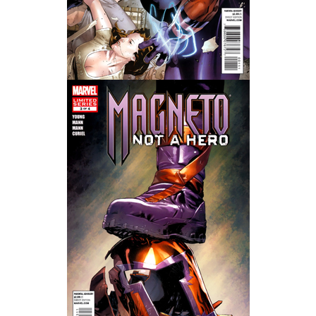
Wedding Wear CBBE SSE BodySlide (with Physics)
Работы Тестера 55
Наёмный оборотень
Небесный воин
Немного героев меча и магии
Расширенная версия Х3
REBalance
Работы Kuroneko
Doom 3 Remaster Fan Edition
X2 - The Threat Remaster Fan Edition
Quake III Arena Remaster Fan Edition