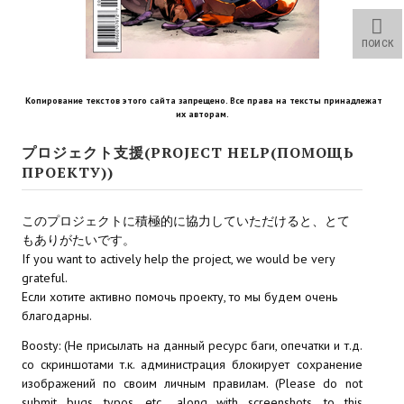
Star Trek Voyager Elite Force Remaster Fan Edition
ПОИСК
Sacred Gold Remaster Fan Edition
Red Faction remaster Fan Edition
Копирование текстов этого сайта запрещено. Все права на тексты принадлежат
их авторам.
Aliens versus Predator 1 Remaster Fan Edition
プロジェクト支援(PROJECT HELP(ПОМОЩЬ
Age of Pirates: Caribbean Tales Remaster Fan Edition
ПРОЕКТУ))
Корсары 3 Сундук мертвеца Remaster Fan Edition
このプロジェクトに積極的に協力していただけると、とて
Sea Dogs - City of Abandoned Ships Remaster Fan Edition
もありがたいです。
If you want to actively help the project, we would be very
Sea Dogs Remaster Fan Edition
grateful.
Если хотите активно помочь проекту, то мы будем очень
благодарны.
НОВОСТИ ПОРТАЛА
Boosty: (Не присылать на данный ресурс баги, опечатки и т.д.
Новости
со скриншотами т.к. администрация блокирует сохранение
изображений по своим личным правилам. (Please do not
Новости Архив
submit bugs, typos, etc., along with screenshots, to this