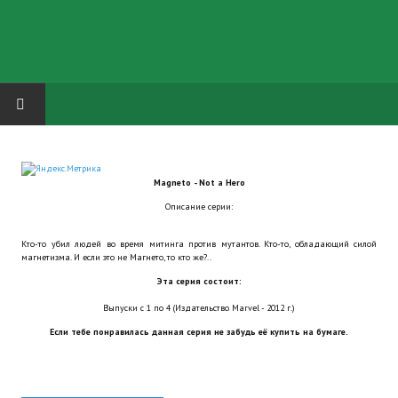
HOME
Magneto - Not a Hero
ГРУППА "КАРЛ ВЕЛИКИЙ"
Описание серии:
Завершённые проекты
Кто-то убил людей во время митинга против мутантов. Кто-то, обладающий силой
магнетизма. И если это не Магнето, то кто же?..
Русская биржа
Эта серия состоит:
Теневой кардинал для Обливиона
Выпуски с 1 по 4 (Издательство Marvel - 2012 г.)
Если тебе понравилась данная серия не забудь её купить на бумаге.
Aliens vs Predator 2 (Русские субтитры)
Dungeon Siege 2 Legendary Mod (Русские субтитры)