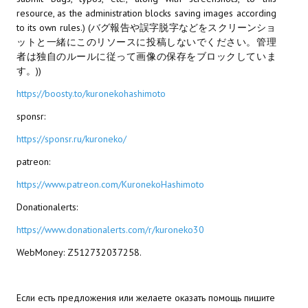
resource, as the administration blocks saving images according
МОДЫ ДЛЯ ИГР
to its own rules.) (バグ報告や誤字脱字などをスクリーンショ
ットと一緒にこのリソースに投稿しないでください。管理
Патчи
者は独自のルールに従って画像の保存をブロックしていま
す。))
Mass Effect 2
https://boosty.to/kuronekohashimoto
Mass Effect 3
sponsr:
Моды
https://sponsr.ru/kuroneko/
patreon:
Divinity Original Sin Enhanced Edition
https://www.patreon.com/KuronekoHashimoto
Dragon Age: Origins
Donationalerts:
Dragon Age 2
https://www.donationalerts.com/r/kuroneko30
Dragon Age: Inquisition
WebMoney: Z512732037258.
Fallout 3
Если есть предложения или желаете оказать помощь пишите
GTA 5