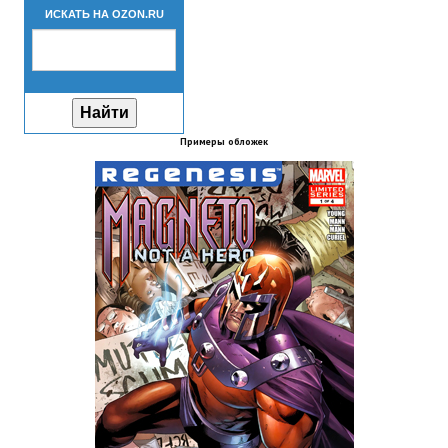
ИСКАТЬ НА OZON.RU
Новый ГГ
Моды группы
Теневой кардинал для Скайрима
Работы Alexandra10
Примеры обложек
Kitana HGEC
Apella CBBE SSE BodySlide (with Physics)
Apella 2.0 CBBE SSE BodySlide (with Physics)
Kitana CBBE SSE BodySlide (with Physics)
Nekomimi
New Light Skyrim SE
SB Corset Armor CBBE SSE BodySlide (with Physics)