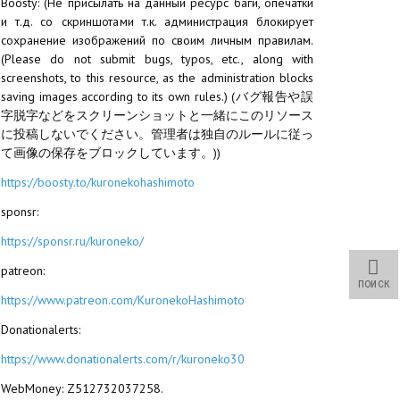
Boosty: (Не присылать на данный ресурс баги, опечатки
и т.д. со скриншотами т.к. администрация блокирует
сохранение изображений по своим личным правилам.
(Please do not submit bugs, typos, etc., along with
screenshots, to this resource, as the administration blocks
saving images according to its own rules.) (バグ報告や誤
字脱字などをスクリーンショットと一緒にこのリソース
に投稿しないでください。管理者は独自のルールに従っ
て画像の保存をブロックしています。))
https://boosty.to/kuronekohashimoto
sponsr:
https://sponsr.ru/kuroneko/
patreon:
ПОИСК
https://www.patreon.com/KuronekoHashimoto
Donationalerts:
https://www.donationalerts.com/r/kuroneko30
WebMoney: Z512732037258.