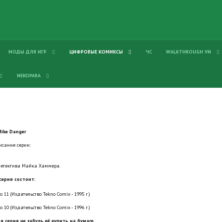
МОДЫ ДЛЯ ИГР
ЦИФРОВЫЕ КОМИКСЫ
ЧС
WALKTHROUGH VN
NEKOPARA
Mike Danger
исание серии:
детектива Майка Хаммера.
серия состоит:
 11 (Издательство Tekno Comix - 1995 г.)
 10 (Издательство Tekno Comix - 1996 г.)
я серия не забудь её купить на бумаге.