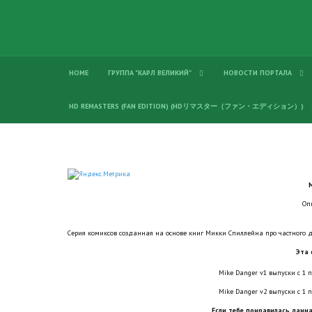
HOME
ГРУППА "КАРЛ ВЕЛИКИЙ"
НОВОСТИ ПОРТАЛА
HD REMASTERS (FAN EDITION) (HDリマスター（ファン・エディション）)
Оп
Серия комиксов созданная на основе книг Микки Спиллейна про частного 
Эта 
Mike Danger v1 выпуски с 1 по
Mike Danger v2 выпуски с 1 по
Если тебе понравилась данна