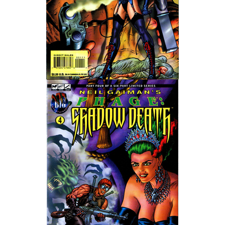
Wedding Wear CBBE SSE BodySlide (with Physics)
Работы Тестера 55
Наёмный оборотень
Небесный воин
Немного героев меча и магии
Расширенная версия Х3
REBalance
Работы Kuroneko
Doom 3 Remaster Fan Edition
X2 - The Threat Remaster Fan Edition
Quake III Arena Remaster Fan Edition