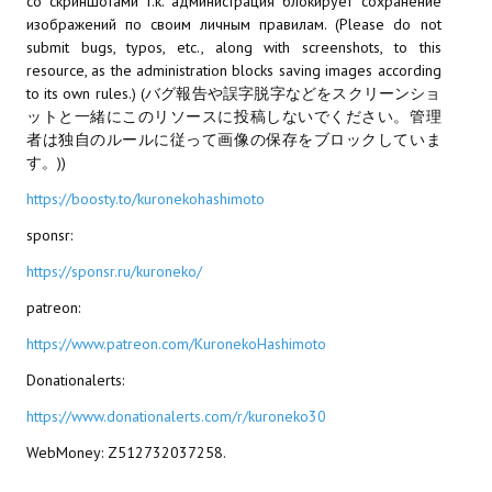
со скриншотами т.к. администрация блокирует сохранение
изображений по своим личным правилам. (Please do not
МОДЫ ДЛЯ ИГР
submit bugs, typos, etc., along with screenshots, to this
resource, as the administration blocks saving images according
Патчи
to its own rules.) (バグ報告や誤字脱字などをスクリーンショ
ットと一緒にこのリソースに投稿しないでください。管理
Mass Effect 2
者は独自のルールに従って画像の保存をブロックしていま
す。))
Mass Effect 3
https://boosty.to/kuronekohashimoto
Моды
sponsr:
Divinity Original Sin Enhanced Edition
https://sponsr.ru/kuroneko/
patreon:
Dragon Age: Origins
https://www.patreon.com/KuronekoHashimoto
Dragon Age 2
Donationalerts:
Dragon Age: Inquisition
https://www.donationalerts.com/r/kuroneko30
Fallout 3
WebMoney: Z512732037258.
GTA 5