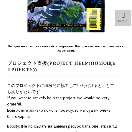
Star Trek Voyager Elite Force Remaster Fan Edition
Sacred Gold Remaster Fan Edition
ПОИСК
Red Faction remaster Fan Edition
Aliens versus Predator 1 Remaster Fan Edition
Копирование текстов этого сайта запрещено. Все права на тексты принадлежат
их авторам.
Age of Pirates: Caribbean Tales Remaster Fan Edition
プロジェクト支援(PROJECT HELP(ПОМОЩЬ
Корсары 3 Сундук мертвеца Remaster Fan Edition
ПРОЕКТУ))
Sea Dogs - City of Abandoned Ships Remaster Fan Edition
このプロジェクトに積極的に協力していただけると、とて
Sea Dogs Remaster Fan Edition
もありがたいです。
If you want to actively help the project, we would be very
НОВОСТИ ПОРТАЛА
grateful.
Если хотите активно помочь проекту, то мы будем очень
благодарны.
Новости
Boosty: (Не присылать на данный ресурс баги, опечатки и т.д.
Новости Архив