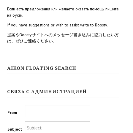
Если есть предложения или желаете оказать помощь пишите
Kingdoms of Amalur: Reckoning
на бусти.
Mass Effect Andromeda
If you have suggestions or wish to assist write to Boosty.
提案やBoostyサイトへのメッセージ書き込みに協力したい方
Neverwinter Nights 1
は、ぜひご連絡ください。
Sacred Ice & Blood
Sims 3
AIKON FLOATING SEARCH
Sims 4
Star Wars Jedi Knight: Dark Force II
СВЯЗЬ С АДМИНИСТРАЦИЕЙ
Star Wars Knights of the Old Republic 1
Star Wars Knights of the Old Republic 2
From
Titan Quest Immortal Throne
Subject