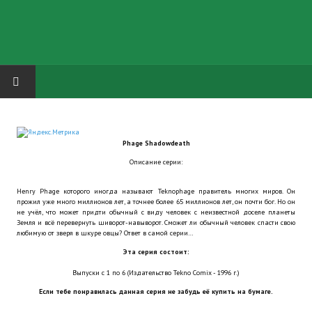
HOME
Phage Shadowdeath
ГРУППА "КАРЛ ВЕЛИКИЙ"
Описание серии:
Завершённые проекты
Henry Phage которого иногда называют Teknophage правитель многих миров. Он
прожил уже много миллионов лет, а точнее более 65 миллионов лет, он почти бог. Но он
Русская биржа
не учёл, что может придти обычный с виду человек с неизвестной доселе планеты
Земля и всё перевернуть шиворот-навыворот. Сможет ли обычный человек спасти свою
любимую от зверя в шкуре овцы? Ответ в самой серии…
Теневой кардинал для Обливиона
Эта серия состоит:
Aliens vs Predator 2 (Русские субтитры)
Выпуски с 1 по 6 (Издательство Tekno Comix - 1996 г.)
Если тебе понравилась данная серия не забудь её купить на бумаге.
Dungeon Siege 2 Legendary Mod (Русские субтитры)