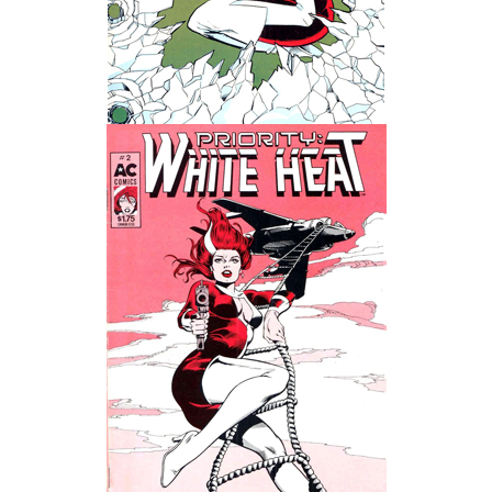
Wedding Wear CBBE SSE BodySlide (with Physics)
Работы Тестера 55
Наёмный оборотень
Небесный воин
Немного героев меча и магии
Расширенная версия Х3
REBalance
Работы Kuroneko
Doom 3 Remaster Fan Edition
X2 - The Threat Remaster Fan Edition
Quake III Arena Remaster Fan Edition