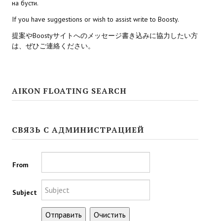
на бусти.
If you have suggestions or wish to assist write to Boosty.
Kingdoms of Amalur: Reckoning
提案やBoostyサイトへのメッセージ書き込みに協力したい方
Mass Effect Andromeda
は、ぜひご連絡ください。
Neverwinter Nights 1
Sacred Ice & Blood
AIKON FLOATING SEARCH
Sims 3
Sims 4
СВЯЗЬ С АДМИНИСТРАЦИЕЙ
Star Wars Jedi Knight: Dark Force II
Star Wars Knights of the Old Republic 1
From
Star Wars Knights of the Old Republic 2
Subject
Titan Quest Immortal Throne