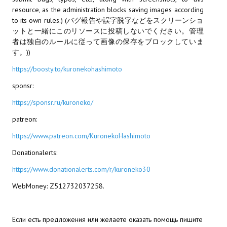
resource, as the administration blocks saving images according
МОДЫ ДЛЯ ИГР
to its own rules.) (バグ報告や誤字脱字などをスクリーンショ
ットと一緒にこのリソースに投稿しないでください。管理
Патчи
者は独自のルールに従って画像の保存をブロックしていま
す。))
Mass Effect 2
https://boosty.to/kuronekohashimoto
Mass Effect 3
sponsr:
Моды
https://sponsr.ru/kuroneko/
patreon:
Divinity Original Sin Enhanced Edition
https://www.patreon.com/KuronekoHashimoto
Dragon Age: Origins
Donationalerts:
Dragon Age 2
https://www.donationalerts.com/r/kuroneko30
Dragon Age: Inquisition
WebMoney: Z512732037258.
Fallout 3
Если есть предложения или желаете оказать помощь пишите
GTA 5