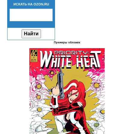
ИСКАТЬ НА OZON.RU
Новый ГГ
Моды группы
Теневой кардинал для Скайрима
Работы Alexandra10
Примеры обложек
Kitana HGEC
Apella CBBE SSE BodySlide (with Physics)
Apella 2.0 CBBE SSE BodySlide (with Physics)
Kitana CBBE SSE BodySlide (with Physics)
Nekomimi
New Light Skyrim SE
SB Corset Armor CBBE SSE BodySlide (with Physics)