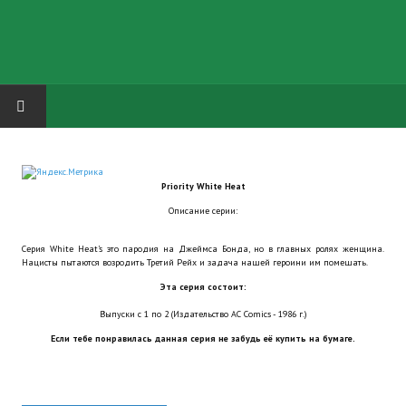
HOME
Priority White Heat
ГРУППА "КАРЛ ВЕЛИКИЙ"
Описание серии:
Завершённые проекты
Серия White Heat’s это пародия на Джеймса Бонда, но в главных ролях женщина.
Нацисты пытаются возродить Третий Рейх и задача нашей героини им помешать.
Русская биржа
Эта серия состоит:
Теневой кардинал для Обливиона
Выпуски с 1 по 2 (Издательство AC Comics - 1986 г.)
Если тебе понравилась данная серия не забудь её купить на бумаге.
Aliens vs Predator 2 (Русские субтитры)
Dungeon Siege 2 Legendary Mod (Русские субтитры)