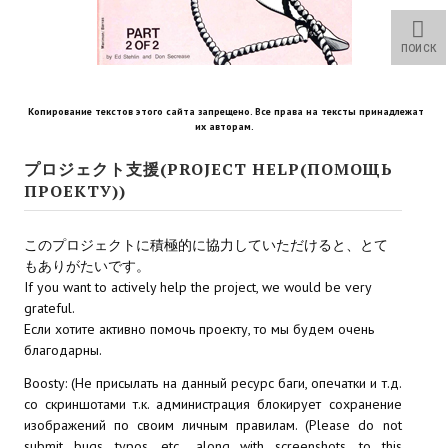
Star Trek Voyager Elite Force Remaster Fan Edition
ПОИСК
Sacred Gold Remaster Fan Edition
Red Faction remaster Fan Edition
Копирование текстов этого сайта запрещено. Все права на тексты принадлежат
их авторам.
Aliens versus Predator 1 Remaster Fan Edition
プロジェクト支援(PROJECT HELP(ПОМОЩЬ
Age of Pirates: Caribbean Tales Remaster Fan Edition
ПРОЕКТУ))
Корсары 3 Сундук мертвеца Remaster Fan Edition
このプロジェクトに積極的に協力していただけると、とて
Sea Dogs - City of Abandoned Ships Remaster Fan Edition
もありがたいです。
If you want to actively help the project, we would be very
Sea Dogs Remaster Fan Edition
grateful.
Если хотите активно помочь проекту, то мы будем очень
благодарны.
НОВОСТИ ПОРТАЛА
Boosty: (Не присылать на данный ресурс баги, опечатки и т.д.
Новости
со скриншотами т.к. администрация блокирует сохранение
изображений по своим личным правилам. (Please do not
Новости Архив
submit bugs, typos, etc., along with screenshots, to this