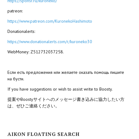
https://sponsr.ru/kuroneko/
patreon:
МОДЫ ДЛЯ ИГР
https://www.patreon.com/KuronekoHashimoto
Патчи
Donationalerts:
Mass Effect 2
https://www.donationalerts.com/r/kuroneko30
Mass Effect 3
WebMoney: Z512732037258.
Моды
Если есть предложения или желаете оказать помощь пишите
Divinity Original Sin Enhanced Edition
на бусти.
Dragon Age: Origins
If you have suggestions or wish to assist write to Boosty.
提案やBoostyサイトへのメッセージ書き込みに協力したい方
Dragon Age 2
は、ぜひご連絡ください。
Dragon Age: Inquisition
Fallout 3
AIKON FLOATING SEARCH
GTA 5