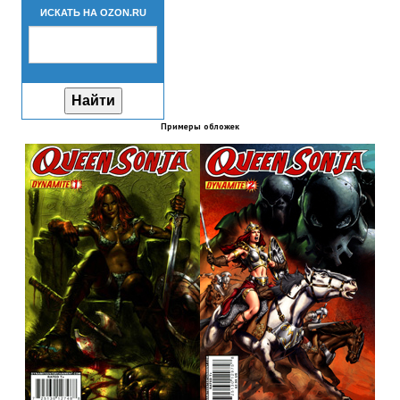
ИСКАТЬ НА OZON.RU
Новый ГГ
Моды группы
Теневой кардинал для Скайрима
Работы Alexandra10
Примеры обложек
Kitana HGEC
Apella CBBE SSE BodySlide (with Physics)
Apella 2.0 CBBE SSE BodySlide (with Physics)
Kitana CBBE SSE BodySlide (with Physics)
Nekomimi
New Light Skyrim SE
SB Corset Armor CBBE SSE BodySlide (with Physics)