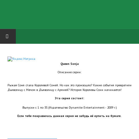
HOME
Queen Sonja
ГРУППА "КАРЛ ВЕЛИКИЙ"
Описание серии:
Завершённые проекты
Рыжая Соня стала Королевой Соней. Но как это произошло? Какие события превратили
Дьяволицу с Мечом в Дьяволицу с Армией? История Королевы Сони начинается!
Русская биржа
Эта серия состоит:
Теневой кардинал для Обливиона
Выпуски с 1 по 35 (Издательство Dynamite Entertainment - 2009 г.)
Если тебе понравилась данная серия не забудь её купить на бумаге.
Aliens vs Predator 2 (Русские субтитры)
Dungeon Siege 2 Legendary Mod (Русские субтитры)