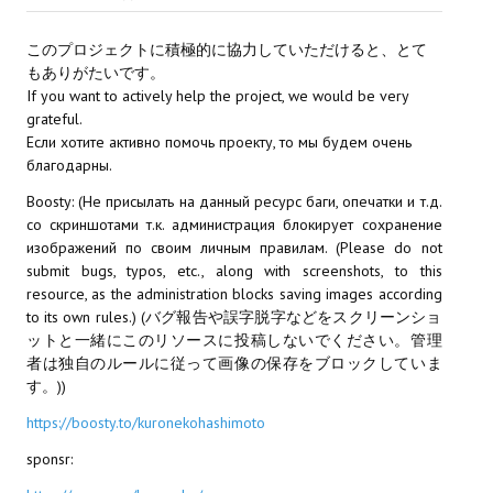
Star Trek Voyager Elite Force Remaster Fan Edition
このプロジェクトに積極的に協力していただけると、とて
Sacred Gold Remaster Fan Edition
もありがたいです。
If you want to actively help the project, we would be very
Red Faction remaster Fan Edition
grateful.
Если хотите активно помочь проекту, то мы будем очень
Aliens versus Predator 1 Remaster Fan Edition
благодарны.
Age of Pirates: Caribbean Tales Remaster Fan Edition
Boosty: (Не присылать на данный ресурс баги, опечатки и т.д.
со скриншотами т.к. администрация блокирует сохранение
Корсары 3 Сундук мертвеца Remaster Fan Edition
изображений по своим личным правилам. (Please do not
submit bugs, typos, etc., along with screenshots, to this
Sea Dogs - City of Abandoned Ships Remaster Fan Edition
resource, as the administration blocks saving images according
to its own rules.) (バグ報告や誤字脱字などをスクリーンショ
Sea Dogs Remaster Fan Edition
ットと一緒にこのリソースに投稿しないでください。管理
者は独自のルールに従って画像の保存をブロックしていま
НОВОСТИ ПОРТАЛА
す。))
https://boosty.to/kuronekohashimoto
Новости
sponsr:
Новости Архив