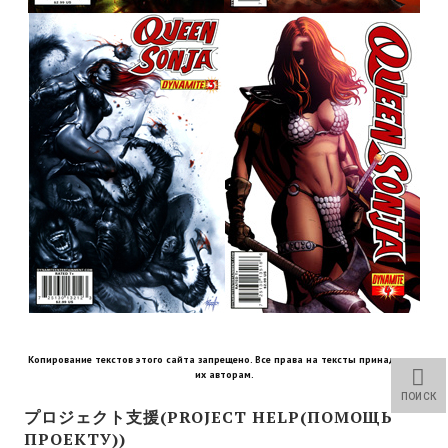
Wedding Wear CBBE SSE BodySlide (with Physics)
Работы Тестера 55
Наёмный оборотень
Небесный воин
Немного героев меча и магии
Расширенная версия Х3
REBalance
Работы Kuroneko
Doom 3 Remaster Fan Edition
Копирование текстов этого сайта запрещено. Все права на тексты принадлежат
их авторам.
X2 - The Threat Remaster Fan Edition
ПОИСК
プロジェクト支援(PROJECT HELP(ПОМОЩЬ
Quake III Arena Remaster Fan Edition
ПРОЕКТУ))