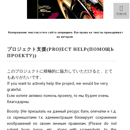
Star Trek Voyager Elite Force Remaster Fan Edition
ПОИСК
Sacred Gold Remaster Fan Edition
Red Faction remaster Fan Edition
Копирование текстов этого сайта запрещено. Все права на тексты принадлежат
их авторам.
Aliens versus Predator 1 Remaster Fan Edition
プロジェクト支援(PROJECT HELP(ПОМОЩЬ
Age of Pirates: Caribbean Tales Remaster Fan Edition
ПРОЕКТУ))
Корсары 3 Сундук мертвеца Remaster Fan Edition
このプロジェクトに積極的に協力していただけると、とて
Sea Dogs - City of Abandoned Ships Remaster Fan Edition
もありがたいです。
If you want to actively help the project, we would be very
Sea Dogs Remaster Fan Edition
grateful.
Если хотите активно помочь проекту, то мы будем очень
благодарны.
НОВОСТИ ПОРТАЛА
Boosty: (Не присылать на данный ресурс баги, опечатки и т.д.
Новости
со скриншотами т.к. администрация блокирует сохранение
изображений по своим личным правилам. (Please do not
Новости Архив
submit bugs, typos, etc., along with screenshots, to this