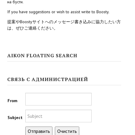
на бусти.
If you have suggestions or wish to assist write to Boosty.
Kingdoms of Amalur: Reckoning
提案やBoostyサイトへのメッセージ書き込みに協力したい方
Mass Effect Andromeda
は、ぜひご連絡ください。
Neverwinter Nights 1
Sacred Ice & Blood
AIKON FLOATING SEARCH
Sims 3
Sims 4
СВЯЗЬ С АДМИНИСТРАЦИЕЙ
Star Wars Jedi Knight: Dark Force II
Star Wars Knights of the Old Republic 1
From
Star Wars Knights of the Old Republic 2
Subject
Titan Quest Immortal Throne