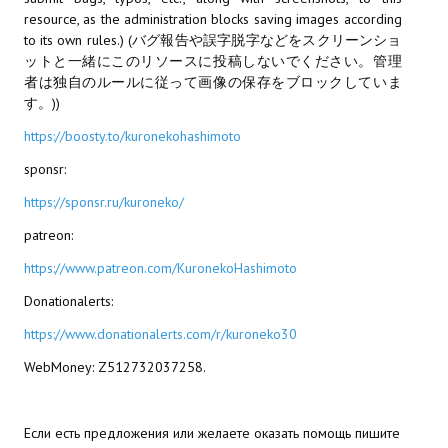
resource, as the administration blocks saving images according
МОДЫ ДЛЯ ИГР
to its own rules.) (バグ報告や誤字脱字などをスクリーンショ
ットと一緒にこのリソースに投稿しないでください。管理
Патчи
者は独自のルールに従って画像の保存をブロックしていま
す。))
Mass Effect 2
https://boosty.to/kuronekohashimoto
Mass Effect 3
sponsr:
Моды
https://sponsr.ru/kuroneko/
patreon:
Divinity Original Sin Enhanced Edition
https://www.patreon.com/KuronekoHashimoto
Dragon Age: Origins
Donationalerts:
Dragon Age 2
https://www.donationalerts.com/r/kuroneko30
Dragon Age: Inquisition
WebMoney: Z512732037258.
Fallout 3
Если есть предложения или желаете оказать помощь пишите
GTA 5