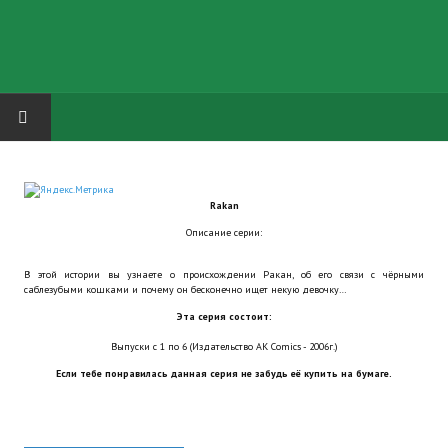
HOME
Rakan
ГРУППА "КАРЛ ВЕЛИКИЙ"
Описание серии:
Завершённые проекты
В этой истории вы узнаете о происхождении Ракан, об его связи с чёрными
саблезубыми кошками и почему он бесконечно ищет некую девочку…
Русская биржа
Эта серия состоит:
Теневой кардинал для Обливиона
Выпуски с 1 по 6 (Издательство AK Comics - 2006г.)
Если тебе понравилась данная серия не забудь её купить на бумаге.
Aliens vs Predator 2 (Русские субтитры)
Dungeon Siege 2 Legendary Mod (Русские субтитры)