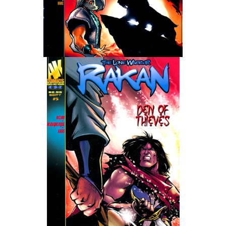
Wedding Wear CBBE SSE BodySlide (with Physics)
Работы Тестера 55
Наёмный оборотень
Небесный воин
Немного героев меча и магии
Расширенная версия Х3
REBalance
Работы Kuroneko
Doom 3 Remaster Fan Edition
X2 - The Threat Remaster Fan Edition
Quake III Arena Remaster Fan Edition