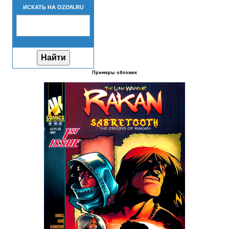
ИСКАТЬ НА OZON.RU
Новый ГГ
Моды группы
Теневой кардинал для Скайрима
Работы Alexandra10
Примеры обложек
Kitana HGEC
Apella CBBE SSE BodySlide (with Physics)
Apella 2.0 CBBE SSE BodySlide (with Physics)
Kitana CBBE SSE BodySlide (with Physics)
Nekomimi
New Light Skyrim SE
SB Corset Armor CBBE SSE BodySlide (with Physics)