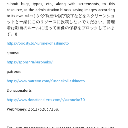
submit bugs, typos, etc., along with screenshots, to this
resource, as the administration blocks saving images according
МОДЫ ДЛЯ ИГР
to its own rules.) (バグ報告や誤字脱字などをスクリーンショ
ットと一緒にこのリソースに投稿しないでください。管理
Патчи
者は独自のルールに従って画像の保存をブロックしていま
す。))
Mass Effect 2
https://boosty.to/kuronekohashimoto
Mass Effect 3
sponsr:
Моды
https://sponsr.ru/kuroneko/
Divinity Original Sin Enhanced Edition
patreon:
Dragon Age: Origins
https://www.patreon.com/KuronekoHashimoto
Donationalerts:
Dragon Age 2
https://www.donationalerts.com/r/kuroneko30
Dragon Age: Inquisition
WebMoney: Z512732037258.
Fallout 3
GTA 5
Если есть предложения или желаете оказать помощь пишите