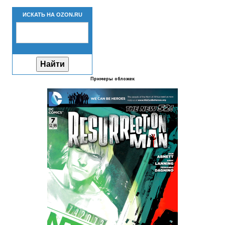
Новый ГГ
ИСКАТЬ НА OZON.RU
Моды группы
Теневой кардинал для Скайрима
Работы Alexandra10
Примеры обложек
Kitana HGEC
Apella CBBE SSE BodySlide (with Physics)
Apella 2.0 CBBE SSE BodySlide (with Physics)
Kitana CBBE SSE BodySlide (with Physics)
Nekomimi
New Light Skyrim SE
SB Corset Armor CBBE SSE BodySlide (with Physics)