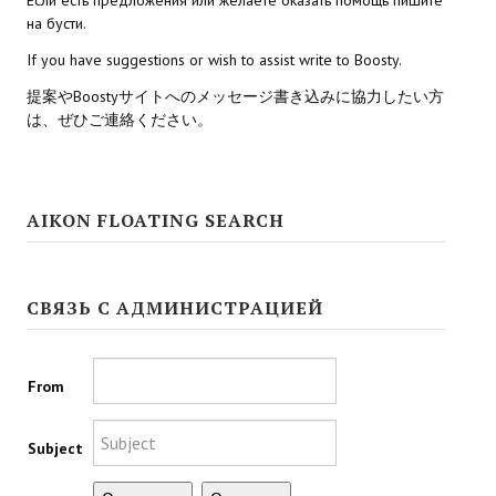
на бусти.
Kingdoms of Amalur: Reckoning
If you have suggestions or wish to assist write to Boosty.
Mass Effect Andromeda
提案やBoostyサイトへのメッセージ書き込みに協力したい方
は、ぜひご連絡ください。
Neverwinter Nights 1
Sacred Ice & Blood
AIKON FLOATING SEARCH
Sims 3
Sims 4
СВЯЗЬ С АДМИНИСТРАЦИЕЙ
Star Wars Jedi Knight: Dark Force II
Star Wars Knights of the Old Republic 1
From
Star Wars Knights of the Old Republic 2
Subject
Titan Quest Immortal Throne