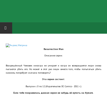
HOME
Resurrection Man
ГРУППА "КАРЛ ВЕЛИКИЙ"
Описание серии:
Завершённые проекты
Воскрешённый Человек никогда не умирает и когда он возвращается люди снова
пытаются убить его. Но может в этот раз люди вместо того, чтобы попытаться убить
Русская биржа
наконец попробуют сначала поговорить?
Эта серия состоит:
Теневой кардинал для Обливиона
Выпуски с 0 по 12 (Издательство DC Comics - 2011 г.)
Aliens vs Predator 2 (Русские субтитры)
Если тебе понравилась данная серия не забудь её купить на бумаге.
Dungeon Siege 2 Legendary Mod (Русские субтитры)