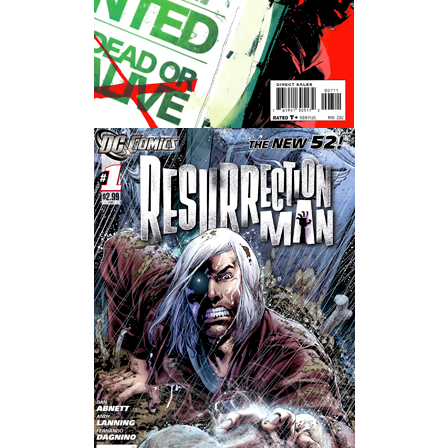
Wedding Wear CBBE SSE BodySlide (with Physics)
Работы Тестера 55
Наёмный оборотень
Небесный воин
Немного героев меча и магии
Расширенная версия Х3
REBalance
Работы Kuroneko
Doom 3 Remaster Fan Edition
X2 - The Threat Remaster Fan Edition
Quake III Arena Remaster Fan Edition