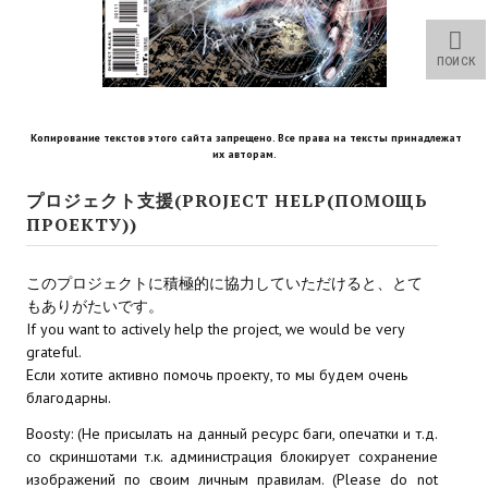
Star Trek Voyager Elite Force Remaster Fan Edition
Sacred Gold Remaster Fan Edition
ПОИСК
Red Faction remaster Fan Edition
Копирование текстов этого сайта запрещено. Все права на тексты принадлежат
Aliens versus Predator 1 Remaster Fan Edition
их авторам.
Age of Pirates: Caribbean Tales Remaster Fan Edition
プロジェクト支援(PROJECT HELP(ПОМОЩЬ
ПРОЕКТУ))
Корсары 3 Сундук мертвеца Remaster Fan Edition
このプロジェクトに積極的に協力していただけると、とて
Sea Dogs - City of Abandoned Ships Remaster Fan Edition
もありがたいです。
If you want to actively help the project, we would be very
Sea Dogs Remaster Fan Edition
grateful.
Если хотите активно помочь проекту, то мы будем очень
НОВОСТИ ПОРТАЛА
благодарны.
Новости
Boosty: (Не присылать на данный ресурс баги, опечатки и т.д.
со скриншотами т.к. администрация блокирует сохранение
Новости Архив
изображений по своим личным правилам. (Please do not