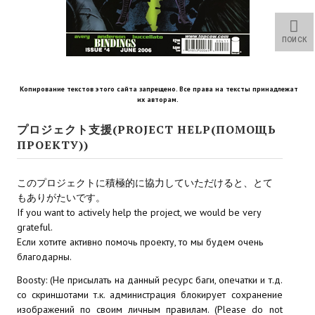
Star Trek Voyager Elite Force Remaster Fan Edition
Sacred Gold Remaster Fan Edition
ПОИСК
Red Faction remaster Fan Edition
Копирование текстов этого сайта запрещено. Все права на тексты принадлежат
Aliens versus Predator 1 Remaster Fan Edition
их авторам.
Age of Pirates: Caribbean Tales Remaster Fan Edition
プロジェクト支援(PROJECT HELP(ПОМОЩЬ
ПРОЕКТУ))
Корсары 3 Сундук мертвеца Remaster Fan Edition
このプロジェクトに積極的に協力していただけると、とて
Sea Dogs - City of Abandoned Ships Remaster Fan Edition
もありがたいです。
If you want to actively help the project, we would be very
Sea Dogs Remaster Fan Edition
grateful.
Если хотите активно помочь проекту, то мы будем очень
НОВОСТИ ПОРТАЛА
благодарны.
Новости
Boosty: (Не присылать на данный ресурс баги, опечатки и т.д.
со скриншотами т.к. администрация блокирует сохранение
Новости Архив
изображений по своим личным правилам. (Please do not