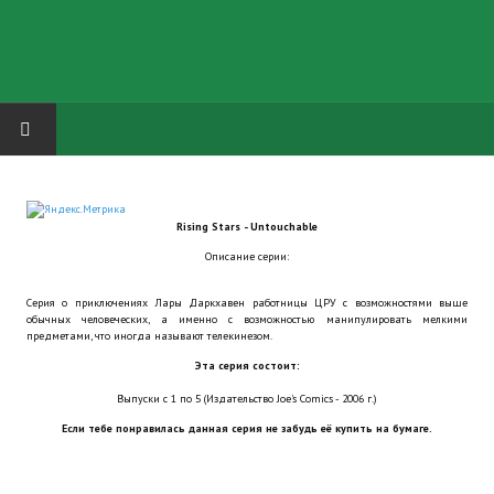
HOME
Rising Stars - Untouchable
ГРУППА "КАРЛ ВЕЛИКИЙ"
Описание серии:
Завершённые проекты
Серия о приключениях Лары Даркхавен работницы ЦРУ с возможностями выше
обычных человеческих, а именно с возможностью манипулировать мелкими
Русская биржа
предметами, что иногда называют телекинезом.
Эта серия состоит:
Теневой кардинал для Обливиона
Выпуски с 1 по 5 (Издательство Joe's Comics - 2006 г.)
Aliens vs Predator 2 (Русские субтитры)
Если тебе понравилась данная серия не забудь её купить на бумаге.
Dungeon Siege 2 Legendary Mod (Русские субтитры)