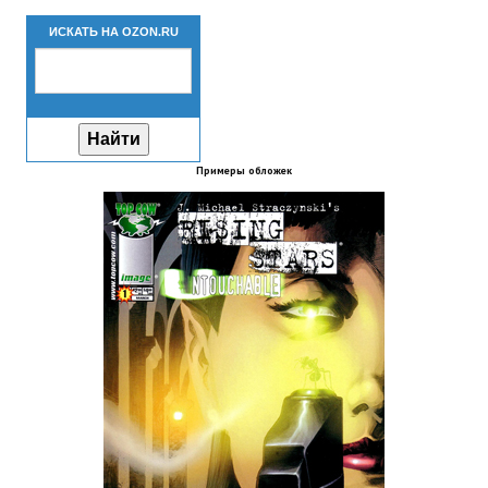
Новый ГГ
ИСКАТЬ НА OZON.RU
Моды группы
Теневой кардинал для Скайрима
Работы Alexandra10
Примеры обложек
Kitana HGEC
Apella CBBE SSE BodySlide (with Physics)
Apella 2.0 CBBE SSE BodySlide (with Physics)
Kitana CBBE SSE BodySlide (with Physics)
Nekomimi
New Light Skyrim SE
SB Corset Armor CBBE SSE BodySlide (with Physics)