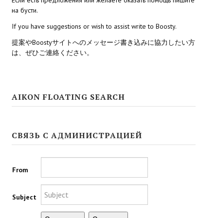
на бусти.
Kingdoms of Amalur: Reckoning
If you have suggestions or wish to assist write to Boosty.
Mass Effect Andromeda
提案やBoostyサイトへのメッセージ書き込みに協力したい方
は、ぜひご連絡ください。
Neverwinter Nights 1
Sacred Ice & Blood
AIKON FLOATING SEARCH
Sims 3
Sims 4
СВЯЗЬ С АДМИНИСТРАЦИЕЙ
Star Wars Jedi Knight: Dark Force II
Star Wars Knights of the Old Republic 1
From
Star Wars Knights of the Old Republic 2
Subject
Titan Quest Immortal Throne