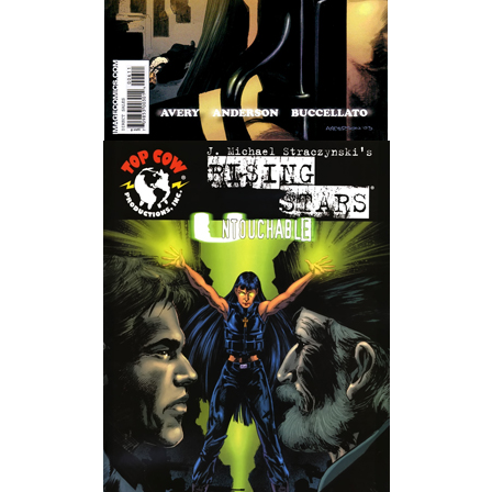
Wedding Wear CBBE SSE BodySlide (with Physics)
Работы Тестера 55
Наёмный оборотень
Небесный воин
Немного героев меча и магии
Расширенная версия Х3
REBalance
Работы Kuroneko
Doom 3 Remaster Fan Edition
X2 - The Threat Remaster Fan Edition
Quake III Arena Remaster Fan Edition