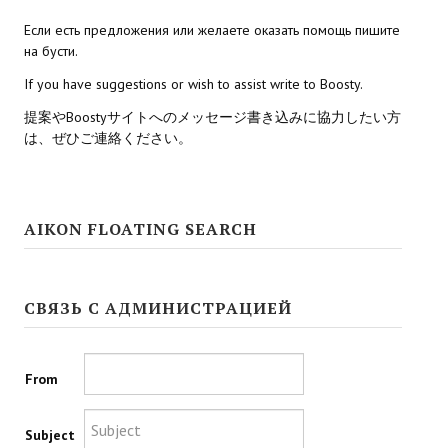
Если есть предложения или желаете оказать помощь пишите
Kingdoms of Amalur: Reckoning
на бусти.
Mass Effect Andromeda
If you have suggestions or wish to assist write to Boosty.
提案やBoostyサイトへのメッセージ書き込みに協力したい方
Neverwinter Nights 1
は、ぜひご連絡ください。
Sacred Ice & Blood
Sims 3
AIKON FLOATING SEARCH
Sims 4
Star Wars Jedi Knight: Dark Force II
СВЯЗЬ С АДМИНИСТРАЦИЕЙ
Star Wars Knights of the Old Republic 1
Star Wars Knights of the Old Republic 2
From
Titan Quest Immortal Throne
Subject