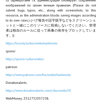
со скриншотами т.к. администрация блокирует сохранение
изображений по своим личным правилам. (Please do not
МОДЫ ДЛЯ ИГР
submit bugs, typos, etc., along with screenshots, to this
resource, as the administration blocks saving images according
Патчи
to its own rules.) (バグ報告や誤字脱字などをスクリーンショ
ットと一緒にこのリソースに投稿しないでください。管理
Mass Effect 2
者は独自のルールに従って画像の保存をブロックしていま
す。))
Mass Effect 3
https://boosty.to/kuronekohashimoto
Моды
sponsr:
Divinity Original Sin Enhanced Edition
https://sponsr.ru/kuroneko/
patreon:
Dragon Age: Origins
https://www.patreon.com/KuronekoHashimoto
Dragon Age 2
Donationalerts:
Dragon Age: Inquisition
https://www.donationalerts.com/r/kuroneko30
Fallout 3
WebMoney: Z512732037258.
GTA 5