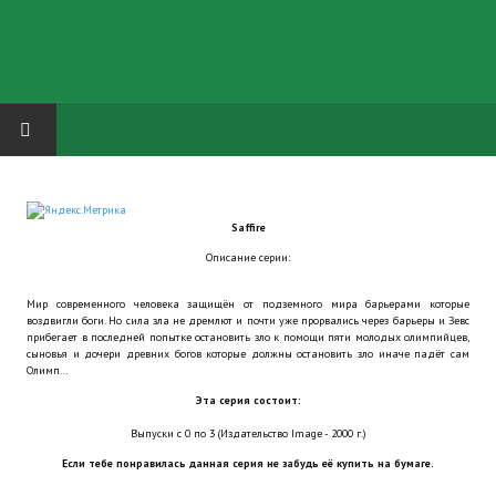
HOME
Saffire
ГРУППА "КАРЛ ВЕЛИКИЙ"
Описание серии:
Завершённые проекты
Мир современного человека защищён от подземного мира барьерами которые
воздвигли боги. Но сила зла не дремлют и почти уже прорвались через барьеры и Зевс
Русская биржа
прибегает в последней попытке остановить зло к помощи пяти молодых олимпийцев,
сыновья и дочери древних богов которые должны остановить зло иначе падёт сам
Олимп…
Теневой кардинал для Обливиона
Эта серия состоит:
Aliens vs Predator 2 (Русские субтитры)
Выпуски с 0 по 3 (Издательство Image - 2000 г.)
Если тебе понравилась данная серия не забудь её купить на бумаге.
Dungeon Siege 2 Legendary Mod (Русские субтитры)