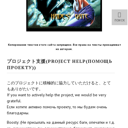
Star Trek Voyager Elite Force Remaster Fan Edition
Sacred Gold Remaster Fan Edition
ПОИСК
Red Faction remaster Fan Edition
Aliens versus Predator 1 Remaster Fan Edition
Копирование текстов этого сайта запрещено. Все права на тексты принадлежат
их авторам.
Age of Pirates: Caribbean Tales Remaster Fan Edition
プロジェクト支援(PROJECT HELP(ПОМОЩЬ
Корсары 3 Сундук мертвеца Remaster Fan Edition
ПРОЕКТУ))
Sea Dogs - City of Abandoned Ships Remaster Fan Edition
このプロジェクトに積極的に協力していただけると、とて
Sea Dogs Remaster Fan Edition
もありがたいです。
If you want to actively help the project, we would be very
НОВОСТИ ПОРТАЛА
grateful.
Если хотите активно помочь проекту, то мы будем очень
благодарны.
Новости
Boosty: (Не присылать на данный ресурс баги, опечатки и т.д.
Новости Архив