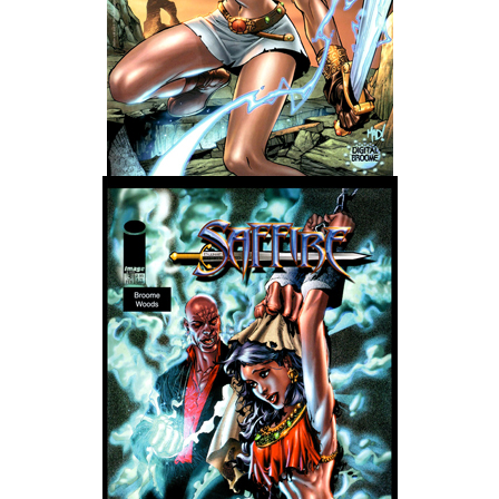
Wedding Wear CBBE SSE BodySlide (with Physics)
Работы Тестера 55
Наёмный оборотень
Небесный воин
Немного героев меча и магии
Расширенная версия Х3
REBalance
Работы Kuroneko
Doom 3 Remaster Fan Edition
X2 - The Threat Remaster Fan Edition
Quake III Arena Remaster Fan Edition